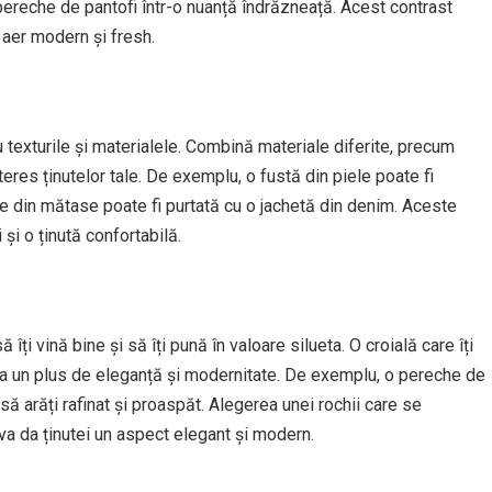
pereche de pantofi într-o nuanță îndrăzneață. Acest contrast
n aer modern și fresh.
 texturile și materialele. Combină materiale diferite, precum
res ținutelor tale. De exemplu, o fustă din piele poate fi
e din mătase poate fi purtată cu o jachetă din denim. Aceste
 și o ținută confortabilă.
 îți vină bine și să îți pună în valoare silueta. O croială care îți
uga un plus de eleganță și modernitate. De exemplu, o pereche de
e să arăți rafinat și proaspăt. Alegerea unei rochii care se
va da ținutei un aspect elegant și modern.