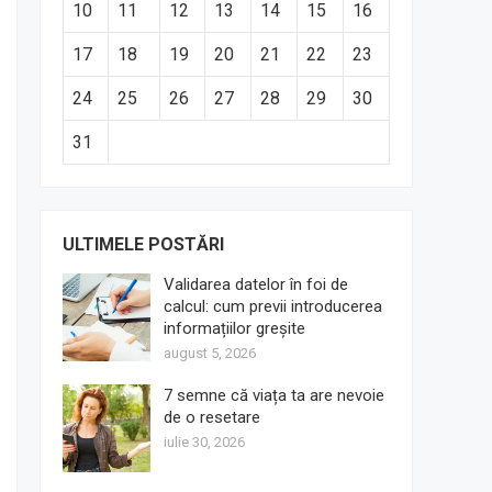
10
11
12
13
14
15
16
17
18
19
20
21
22
23
24
25
26
27
28
29
30
31
ULTIMELE POSTĂRI
Validarea datelor în foi de
calcul: cum previi introducerea
informațiilor greșite
august 5, 2026
7 semne că viața ta are nevoie
de o resetare
iulie 30, 2026