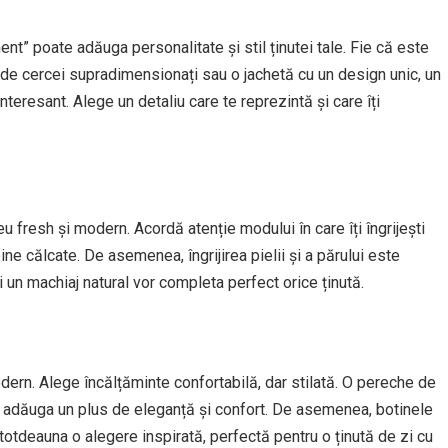
” poate adăuga personalitate și stil ținutei tale. Fie că este
de cercei supradimensionați sau o jachetă cu un design unic, un
nteresant. Alege un detaliu care te reprezintă și care îți
eu fresh și modern. Acordă atenție modului în care îți îngrijești
ne călcate. De asemenea, îngrijirea pielii și a părului este
i un machiaj natural vor completa perfect orice ținută.
dern. Alege încălțăminte confortabilă, dar stilată. O pereche de
ot adăuga un plus de eleganță și confort. De asemenea, botinele
ntotdeauna o alegere inspirată, perfectă pentru o ținută de zi cu