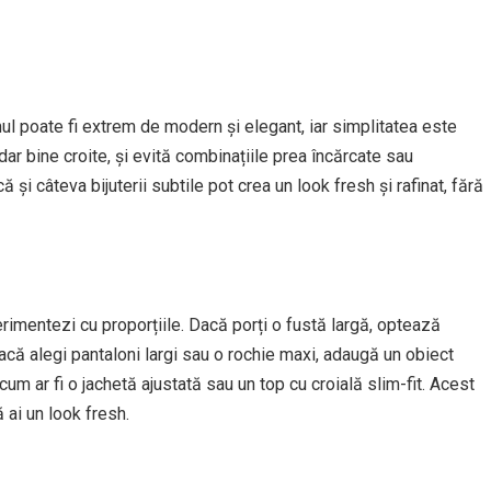
mul poate fi extrem de modern și elegant, iar simplitatea este
ar bine croite, și evită combinațiile prea încărcate sau
și câteva bijuterii subtile pot crea un look fresh și rafinat, fără
rimentezi cu proporțiile. Dacă porți o fustă largă, optează
Dacă alegi pantaloni largi sau o rochie maxi, adaugă un obiect
um ar fi o jachetă ajustată sau un top cu croială slim-fit. Acest
 ai un look fresh.