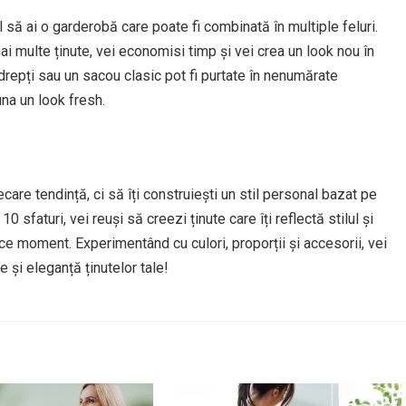
 să ai o garderobă care poate fi combinată în multiple feluri.
ai multe ținute, vei economisi timp și vei crea un look nou în
drepți sau un sacou clasic pot fi purtate în nenumărate
una un look fresh.
re tendință, ci să îți construiești un stil personal bazat pe
0 sfaturi, vei reuși să creezi ținute care îți reflectă stilul și
ice moment. Experimentând cu culori, proporții și accesorii, vei
și eleganță ținutelor tale!