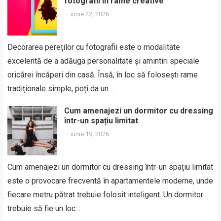
fotografii în rame creative
—
iunie 22, 2026
Decorarea pereților cu fotografii este o modalitate
excelentă de a adăuga personalitate și amintiri speciale
oricărei încăperi din casă. Însă, în loc să folosești rame
tradiționale simple, poți da un…
Cum amenajezi un dormitor cu dressing
într-un spațiu limitat
—
iunie 19, 2026
Cum amenajezi un dormitor cu dressing într-un spațiu limitat
este o provocare frecventă în apartamentele moderne, unde
fiecare metru pătrat trebuie folosit inteligent. Un dormitor
trebuie să fie un loc…