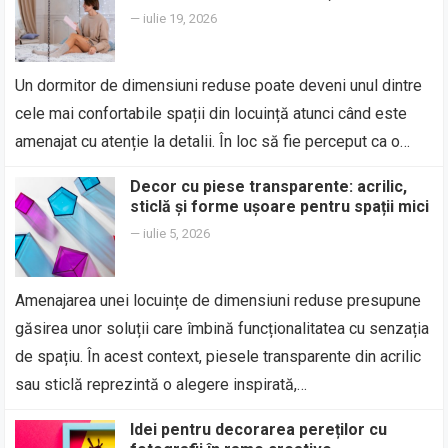
—
iulie 19, 2026
Un dormitor de dimensiuni reduse poate deveni unul dintre
cele mai confortabile spații din locuință atunci când este
amenajat cu atenție la detalii. În loc să fie perceput ca o…
Decor cu piese transparente: acrilic,
sticlă și forme ușoare pentru spații mici
—
iulie 5, 2026
Amenajarea unei locuințe de dimensiuni reduse presupune
găsirea unor soluții care îmbină funcționalitatea cu senzația
de spațiu. În acest context, piesele transparente din acrilic
sau sticlă reprezintă o alegere inspirată,…
Idei pentru decorarea pereților cu