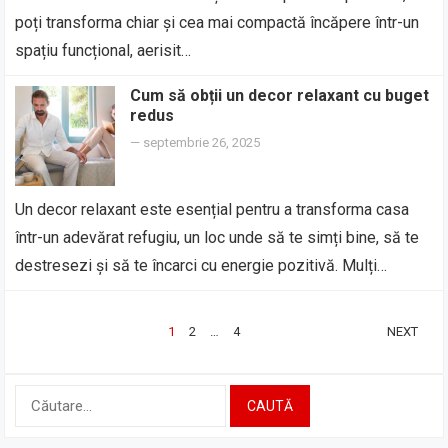
poți transforma chiar și cea mai compactă încăpere într-un
spațiu funcțional, aerisit…
Cum să obții un decor relaxant cu buget
redus
—
septembrie 26, 2025
Un decor relaxant este esențial pentru a transforma casa
într-un adevărat refugiu, un loc unde să te simți bine, să te
destresezi și să te încarci cu energie pozitivă. Mulți…
PAGINAȚIE
1
2
…
4
NEXT
ARTICOLE
Caută
după: