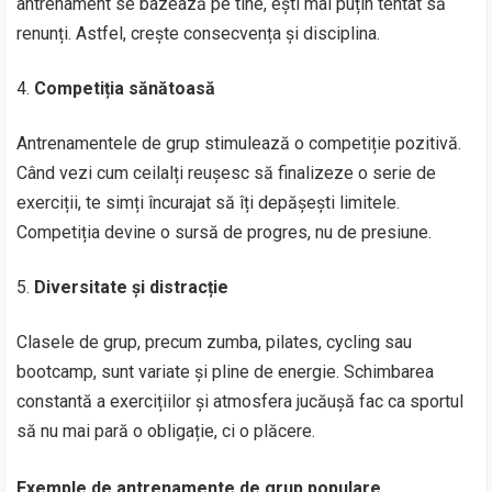
antrenament se bazează pe tine, ești mai puțin tentat să
renunți. Astfel, crește consecvența și disciplina.
Competiția sănătoasă
Antrenamentele de grup stimulează o competiție pozitivă.
Când vezi cum ceilalți reușesc să finalizeze o serie de
exerciții, te simți încurajat să îți depășești limitele.
Competiția devine o sursă de progres, nu de presiune.
Diversitate și distracție
Clasele de grup, precum zumba, pilates, cycling sau
bootcamp, sunt variate și pline de energie. Schimbarea
constantă a exercițiilor și atmosfera jucăușă fac ca sportul
să nu mai pară o obligație, ci o plăcere.
Exemple de antrenamente de grup populare