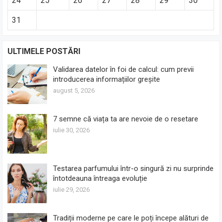
24
25
26
27
28
29
30
31
ULTIMELE POSTĂRI
Validarea datelor în foi de calcul: cum previi
introducerea informațiilor greșite
august 5, 2026
7 semne că viața ta are nevoie de o resetare
iulie 30, 2026
Testarea parfumului într-o singură zi nu surprinde
întotdeauna întreaga evoluție
iulie 29, 2026
Tradiții moderne pe care le poți începe alături de