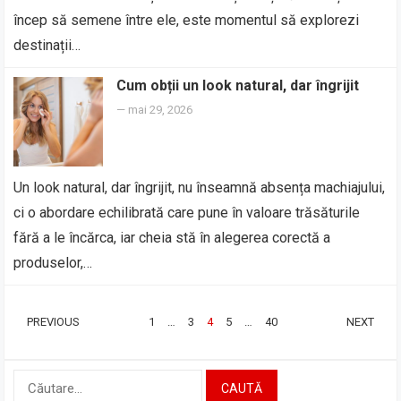
încep să semene între ele, este momentul să explorezi
destinații…
Cum obții un look natural, dar îngrijit
—
mai 29, 2026
Un look natural, dar îngrijit, nu înseamnă absența machiajului,
ci o abordare echilibrată care pune în valoare trăsăturile
fără a le încărca, iar cheia stă în alegerea corectă a
produselor,…
PAGINAȚIE
PREVIOUS
1
…
3
4
5
…
40
NEXT
ARTICOLE
Caută
după: