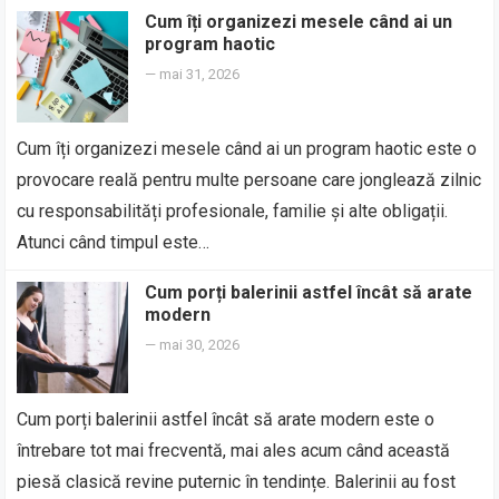
Cum îți organizezi mesele când ai un
program haotic
—
mai 31, 2026
Cum îți organizezi mesele când ai un program haotic este o
provocare reală pentru multe persoane care jonglează zilnic
cu responsabilități profesionale, familie și alte obligații.
Atunci când timpul este…
Cum porți balerinii astfel încât să arate
modern
—
mai 30, 2026
Cum porți balerinii astfel încât să arate modern este o
întrebare tot mai frecventă, mai ales acum când această
piesă clasică revine puternic în tendințe. Balerinii au fost