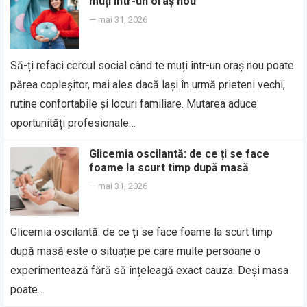
muți într-un oraș nou
—
mai 31, 2026
Să-ți refaci cercul social când te muți într-un oraș nou poate
părea copleșitor, mai ales dacă lași în urmă prieteni vechi,
rutine confortabile și locuri familiare. Mutarea aduce
oportunități profesionale…
Glicemia oscilantă: de ce ți se face
foame la scurt timp după masă
—
mai 31, 2026
Glicemia oscilantă: de ce ți se face foame la scurt timp
după masă este o situație pe care multe persoane o
experimentează fără să înțeleagă exact cauza. Deși masa
poate…