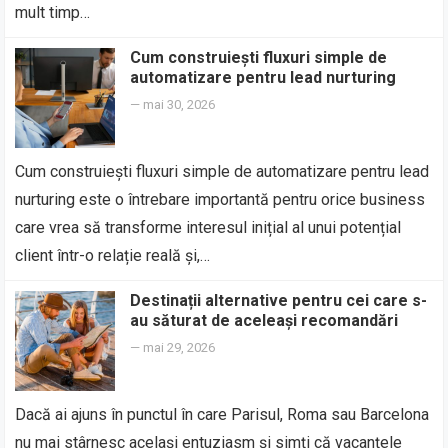
mult timp…
Cum construiești fluxuri simple de
automatizare pentru lead nurturing
—
mai 30, 2026
Cum construiești fluxuri simple de automatizare pentru lead
nurturing este o întrebare importantă pentru orice business
care vrea să transforme interesul inițial al unui potențial
client într-o relație reală și,…
Destinații alternative pentru cei care s-
au săturat de aceleași recomandări
—
mai 29, 2026
Dacă ai ajuns în punctul în care Parisul, Roma sau Barcelona
nu mai stârnesc același entuziasm și simți că vacanțele