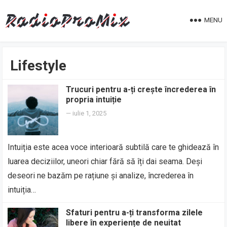
MENU
Lifestyle
Trucuri pentru a-ți crește încrederea în
propria intuiție
—
iulie 1, 2025
Intuiția este acea voce interioară subtilă care te ghidează în
luarea deciziilor, uneori chiar fără să îți dai seama. Deși
deseori ne bazăm pe rațiune și analize, încrederea în
intuiția…
Sfaturi pentru a-ți transforma zilele
libere în experiențe de neuitat