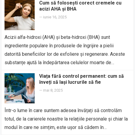
Cum să folosești corect cremele cu
acizi AHA și BHA
—
iunie 16, 2025
Acizii alfa-hidroxi (AHA) și beta-hidroxi (BHA) sunt
ingrediente populare în produsele de îngrijire a pielii
datorită beneficiilor lor de exfoliere și regenerare. Aceste
substanțe ajută la îndepărtarea celulelor moarte de…
Viața fără control permanent: cum să
înveți să lași lucrurile să fie
—
mai 8, 2025
Într-o lume în care suntem adesea învățați să controlăm
totul, de la carierele noastre la relațiile personale și chiar la
modul în care ne simțim, este ușor să cădem în…