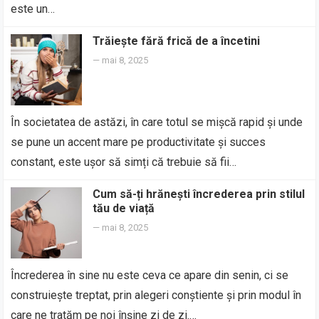
este un…
Trăiește fără frică de a încetini
—
mai 8, 2025
În societatea de astăzi, în care totul se mișcă rapid și unde
se pune un accent mare pe productivitate și succes
constant, este ușor să simți că trebuie să fii…
Cum să-ți hrănești încrederea prin stilul
tău de viață
—
mai 8, 2025
Încrederea în sine nu este ceva ce apare din senin, ci se
construiește treptat, prin alegeri conștiente și prin modul în
care ne tratăm pe noi înșine zi de zi.…