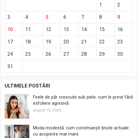
1
2
3
4
5
6
7
8
9
10
11
12
13
14
15
16
17
18
19
20
21
22
23
24
25
26
27
28
29
30
31
ULTIMELE POSTĂRI
Firele de păr crescute sub piele: cum le previi fără
exfoliere agresivă
august 10, 2026
Moda modestă: cum construiești ținute actuale
cu acoperire mai mare