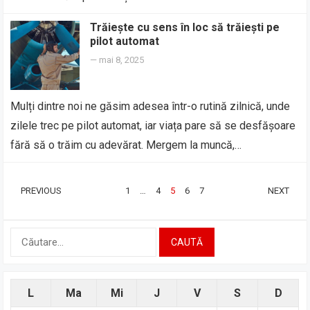
Trăiește cu sens în loc să trăiești pe
pilot automat
—
mai 8, 2025
Mulți dintre noi ne găsim adesea într-o rutină zilnică, unde
zilele trec pe pilot automat, iar viața pare să se desfășoare
fără să o trăim cu adevărat. Mergem la muncă,…
PAGINAȚIE
PREVIOUS
1
…
4
5
6
7
NEXT
ARTICOLE
Caută
după:
L
Ma
Mi
J
V
S
D