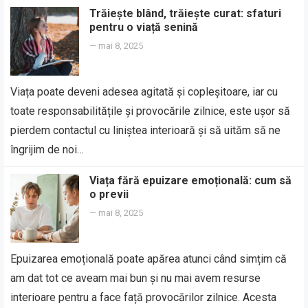
Trăiește blând, trăiește curat: sfaturi
pentru o viață senină
—
mai 8, 2025
Viața poate deveni adesea agitată și copleșitoare, iar cu
toate responsabilitățile și provocările zilnice, este ușor să
pierdem contactul cu liniștea interioară și să uităm să ne
îngrijim de noi…
Viața fără epuizare emoțională: cum să
o previi
—
mai 8, 2025
Epuizarea emoțională poate apărea atunci când simțim că
am dat tot ce aveam mai bun și nu mai avem resurse
interioare pentru a face față provocărilor zilnice. Acesta