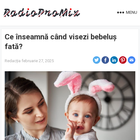
MENU
Ce înseamnă când visezi bebeluș
fată?
Redacția
februarie 27, 2025