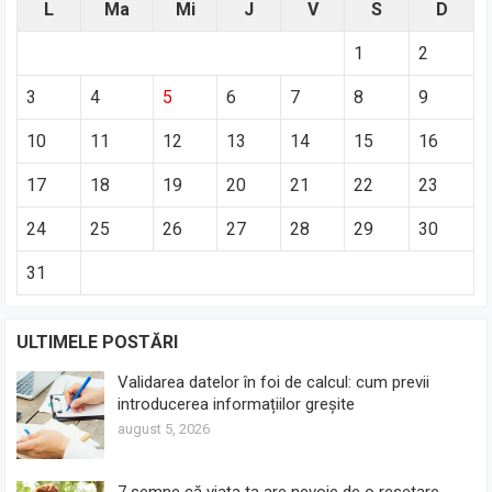
L
Ma
Mi
J
V
S
D
1
2
3
4
5
6
7
8
9
10
11
12
13
14
15
16
17
18
19
20
21
22
23
24
25
26
27
28
29
30
31
ULTIMELE POSTĂRI
Validarea datelor în foi de calcul: cum previi
introducerea informațiilor greșite
august 5, 2026
7 semne că viața ta are nevoie de o resetare