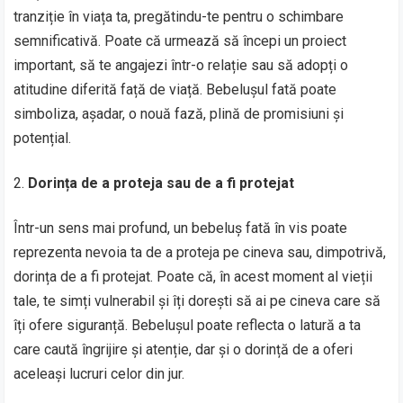
tranziție în viața ta, pregătindu-te pentru o schimbare
semnificativă. Poate că urmează să începi un proiect
important, să te angajezi într-o relație sau să adopți o
atitudine diferită față de viață. Bebelușul fată poate
simboliza, așadar, o nouă fază, plină de promisiuni și
potențial.
Dorința de a proteja sau de a fi protejat
Într-un sens mai profund, un bebeluș fată în vis poate
reprezenta nevoia ta de a proteja pe cineva sau, dimpotrivă,
dorința de a fi protejat. Poate că, în acest moment al vieții
tale, te simți vulnerabil și îți dorești să ai pe cineva care să
îți ofere siguranță. Bebelușul poate reflecta o latură a ta
care caută îngrijire și atenție, dar și o dorință de a oferi
aceleași lucruri celor din jur.