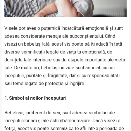
Visele pot avea o puternică încărcătură emoțională și sunt
adesea considerate mesaje ale subconștientului. Când
visezi un bebeluș fată, acest vis poate să îți aducă în față
diverse semnificații legate de viața ta emoțională, de
dorințele tale interioare sau de etapele importante ale vieții
tale. De multe ori, bebelușii în vise sunt asociați cu noi
începuturi, puritate și fragilitate, dar și cu responsabilități
sau teme legate de protecție și îngrijire.
Simbol al noilor începuturi
Bebelușii, indiferent de sex, sunt adesea simboluri ale
începuturilor noi și ale schimbărilor majore. Dacă visezi o
fetiță, acest vis poate semnala că te afli într-o perioadă de