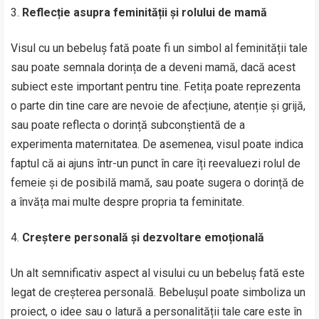
Reflecție asupra feminității și rolului de mamă
Visul cu un bebeluș fată poate fi un simbol al feminității tale
sau poate semnala dorința de a deveni mamă, dacă acest
subiect este important pentru tine. Fetița poate reprezenta
o parte din tine care are nevoie de afecțiune, atenție și grijă,
sau poate reflecta o dorință subconștientă de a
experimenta maternitatea. De asemenea, visul poate indica
faptul că ai ajuns într-un punct în care îți reevaluezi rolul de
femeie și de posibilă mamă, sau poate sugera o dorință de
a învăța mai multe despre propria ta feminitate.
Creștere personală și dezvoltare emoțională
Un alt semnificativ aspect al visului cu un bebeluș fată este
legat de creșterea personală. Bebelușul poate simboliza un
proiect, o idee sau o latură a personalității tale care este în