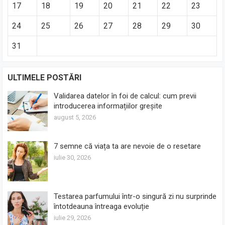
17
18
19
20
21
22
23
24
25
26
27
28
29
30
31
ULTIMELE POSTĂRI
Validarea datelor în foi de calcul: cum previi
introducerea informațiilor greșite
august 5, 2026
7 semne că viața ta are nevoie de o resetare
iulie 30, 2026
Testarea parfumului într-o singură zi nu surprinde
întotdeauna întreaga evoluție
iulie 29, 2026