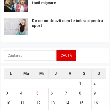
facă mișcare
De ce contează cum te îmbraci pentru
sport
Caută
după:
L
Ma
Mi
J
V
S
D
1
2
3
4
5
6
7
8
9
10
11
12
13
14
15
16