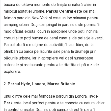
bucura de câteva momente de liniște și natură chiar în
mijlocul agitației urbane.
Parcul Central
este cel mai
faimos parc din New York și este un loc minunat pentru
camping urban. Deși campingul în parc nu este permis în
mod oficial, există locuri în apropiere unde poți închiria
corturi și te poți bucura de aerul curat și de peisajele verzi.
Parcul oferă o mulțime de activități în aer liber, de la
plimbări cu barca pe lacurile sale până la drumeții prin
pădurile urbane, iar în apropiere vei găsi numeroase
cafenele și restaurante pentru a te răsfăța după o zi de
explorare.
Parcul Hyde, Londra, Marea Britanie
Unul dintre cele mai faimoase parcuri din Londra,
Hyde
Park
este locul perfect pentru a te conecta cu natura, chiar
în centrul orașului. Deși nu poți campa direct în parc, în