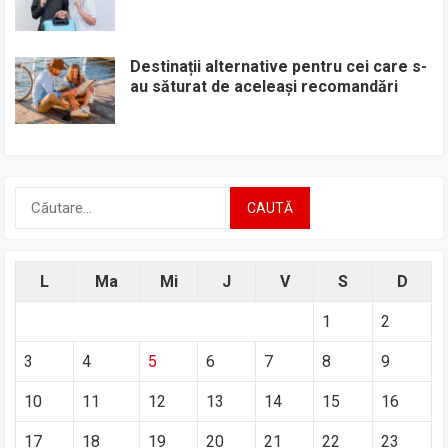
Destinații alternative pentru cei care s-
au săturat de aceleași recomandări
Caută
după:
L
Ma
Mi
J
V
S
D
1
2
3
4
5
6
7
8
9
10
11
12
13
14
15
16
17
18
19
20
21
22
23