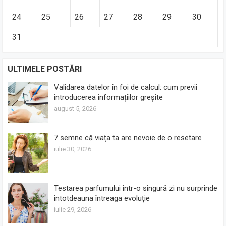
24
25
26
27
28
29
30
31
ULTIMELE POSTĂRI
Validarea datelor în foi de calcul: cum previi
introducerea informațiilor greșite
august 5, 2026
7 semne că viața ta are nevoie de o resetare
iulie 30, 2026
Testarea parfumului într-o singură zi nu surprinde
întotdeauna întreaga evoluție
iulie 29, 2026