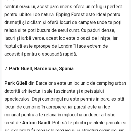
centrul orașului, acest parc imens oferă un refugiu perfect
pentru iubitorii de natură. Epping Forest este ideal pentru
drumeții și ciclism și oferă locuri de campare unde te poți
relaxa și te poți bucura de aerul curat. Cu păduri dense,
lacuri și iarbă verde, acest loc este o oază de liniște, iar
faptul că este aproape de Londra îl face extrem de
accesibil pentru o escapadă rapidă.
Park Güell, Barcelona, Spania
Park Güell
din Barcelona este un loc unic de camping urban
datorită arhitecturii sale fascinante și a peisajului
spectaculos. Deși campingul nu este permis în parc, există
locuri de camping în apropiere, iar parcul este un loc
minunat pentru a te relaxa în mijlocul unui decor artistic
creat de
Antoni Gaudí
. Poți să te plimbi pe aleile parcului și
să explorezi faimoasele mozaicuri și structuri organice, iar