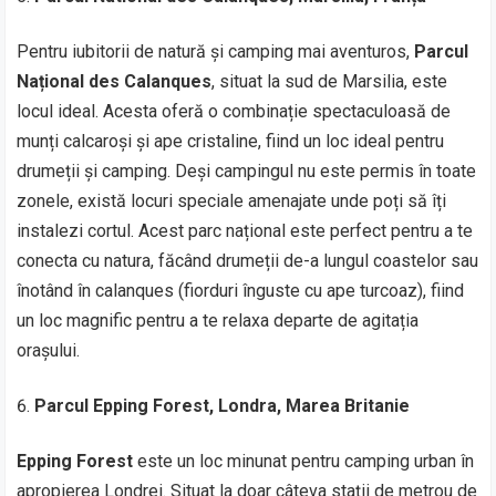
Pentru iubitorii de natură și camping mai aventuros,
Parcul
Național des Calanques
, situat la sud de Marsilia, este
locul ideal. Acesta oferă o combinație spectaculoasă de
munți calcaroși și ape cristaline, fiind un loc ideal pentru
drumeții și camping. Deși campingul nu este permis în toate
zonele, există locuri speciale amenajate unde poți să îți
instalezi cortul. Acest parc național este perfect pentru a te
conecta cu natura, făcând drumeții de-a lungul coastelor sau
înotând în calanques (fiorduri înguste cu ape turcoaz), fiind
un loc magnific pentru a te relaxa departe de agitația
orașului.
Parcul Epping Forest, Londra, Marea Britanie
Epping Forest
este un loc minunat pentru camping urban în
apropierea Londrei. Situat la doar câteva stații de metrou de