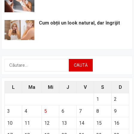
Cum obții un look natural, dar îngrijit
Caută
după:
L
Ma
Mi
J
V
S
D
1
2
3
4
5
6
7
8
9
10
11
12
13
14
15
16