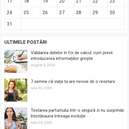
17
18
19
20
21
22
23
24
25
26
27
28
29
30
31
ULTIMELE POSTĂRI
Validarea datelor în foi de calcul: cum previi
introducerea informațiilor greșite
august 5, 2026
7 semne că viața ta are nevoie de o resetare
iulie 30, 2026
Testarea parfumului într-o singură zi nu surprinde
întotdeauna întreaga evoluție
iulie 29, 2026