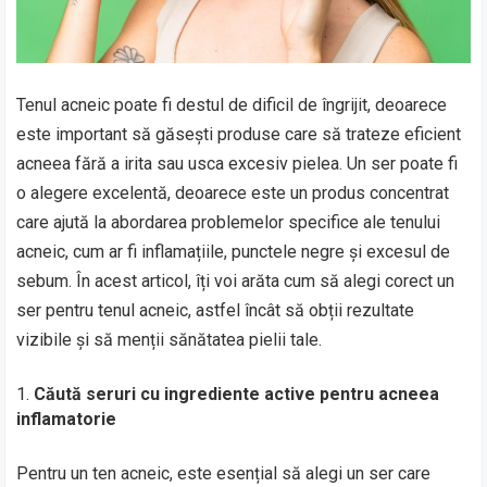
Tenul acneic poate fi destul de dificil de îngrijit, deoarece
este important să găsești produse care să trateze eficient
acneea fără a irita sau usca excesiv pielea. Un ser poate fi
o alegere excelentă, deoarece este un produs concentrat
care ajută la abordarea problemelor specifice ale tenului
acneic, cum ar fi inflamațiile, punctele negre și excesul de
sebum. În acest articol, îți voi arăta cum să alegi corect un
ser pentru tenul acneic, astfel încât să obții rezultate
vizibile și să menții sănătatea pielii tale.
Căută seruri cu ingrediente active pentru acneea
inflamatorie
Pentru un ten acneic, este esențial să alegi un ser care