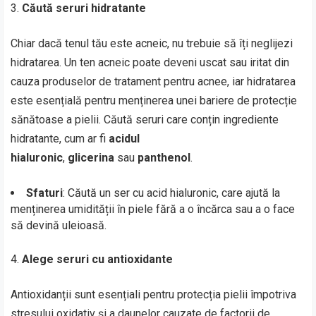
Căută seruri hidratante
Chiar dacă tenul tău este acneic, nu trebuie să îți neglijezi
hidratarea. Un ten acneic poate deveni uscat sau iritat din
cauza produselor de tratament pentru acnee, iar hidratarea
este esențială pentru menținerea unei bariere de protecție
sănătoase a pielii. Căută seruri care conțin ingrediente
hidratante, cum ar fi
acidul
hialuronic
,
glicerina
sau
panthenol
.
Sfaturi
: Căută un ser cu acid hialuronic, care ajută la
menținerea umidității în piele fără a o încărca sau a o face
să devină uleioasă.
Alege seruri cu antioxidante
Antioxidanții sunt esențiali pentru protecția pielii împotriva
stresului oxidativ și a daunelor cauzate de factorii de