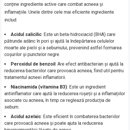
conține ingrediente active care combat acneea și
inflamațiile. Unele dintre cele mai eficiente ingrediente
includ:
Acidul salicilic
: Este un beta-hidroxiacid (BHA) care
pătrunde adânc în pori și ajută la îndepărtarea celulelor
moarte ale pielii și a sebumului, prevenind astfel formarea
coșurilor și punctelor negre.
Peroxidul de benzoil
: Are efect antibacterian și ajută la
reducerea bacteriilor care provoacă acneea, fiind util pentru
tratamentul acneei inflamatorii.
Niacinamida (vitamina B3)
: Este un ingredient
antiinflamator care ajută la reducerea roșeții și a inflamațiilor
asociate cu acneea, în timp ce reglează producția de
sebum.
Acidul azelaic
: Este eficient în combaterea bacteriilor
care provoacă acneea și poate ajuta la reducerea
hiperpigmentării lăsate de acnee.