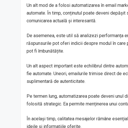
Un alt mod de a folosi automatizarea în email marke
automate. În timp, conținutul poate deveni depășit 
comunicarea actuală și interesantă.
De asemenea, este util să analizezi performanța em
răspunsurile pot oferi indicii despre modul în car
pot fi îmbunătățite.
Un alt aspect important este echilibrul dintre aut
fie automate. Uneori, emailurile trimise direct de
suplimentară de autenticitate.
Pe termen lung, automatizarea poate deveni unul d
folosită strategic. Ea permite menținerea unui cont
În același timp, calitatea mesajelor rămâne esențial
ideile și informațiile oferite.