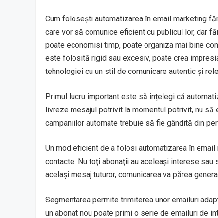
Cum folosești automatizarea în email marketing făr
care vor să comunice eficient cu publicul lor, dar
poate economisi timp, poate organiza mai bine com
este folosită rigid sau excesiv, poate crea impres
tehnologiei cu un stil de comunicare autentic și relev
Primul lucru important este să înțelegi că automa
livreze mesajul potrivit la momentul potrivit, nu 
campaniilor automate trebuie să fie gândită din per
Un mod eficient de a folosi automatizarea în email
contacte. Nu toți abonații au aceleași interese sau s
același mesaj tuturor, comunicarea va părea general
Segmentarea permite trimiterea unor emailuri adapt
un abonat nou poate primi o serie de emailuri de int