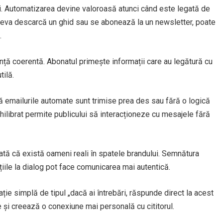
ui. Automatizarea devine valoroasă atunci când este legată de
neva descarcă un ghid sau se abonează la un newsletter, poate
.
ță coerentă. Abonatul primește informații care au legătură cu
tilă.
că emailurile automate sunt trimise prea des sau fără o logică
echilibrat permite publicului să interacționeze cu mesajele fără
ată că există oameni reali în spatele brandului. Semnătura
ațiile la dialog pot face comunicarea mai autentică.
ie simplă de tipul „dacă ai întrebări, răspunde direct la acest
 și creează o conexiune mai personală cu cititorul.