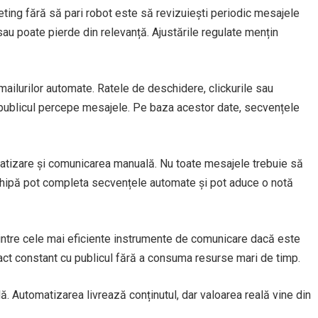
ting fără să pari robot este să revizuiești periodic mesajele
sau poate pierde din relevanță. Ajustările regulate mențin
ailurilor automate. Ratele de deschidere, clickurile sau
e publicul percepe mesajele. Pe baza acestor date, secvențele
omatizare și comunicarea manuală. Nu toate mesajele trebuie să
 echipă pot completa secvențele automate și pot aduce o notă
intre cele mai eficiente instrumente de comunicare dacă este
act constant cu publicul fără a consuma resurse mari de timp.
ă. Automatizarea livrează conținutul, dar valoarea reală vine din