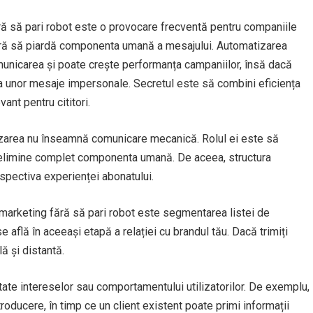
ă să pari robot este o provocare frecventă pentru companiile
 fără să piardă componenta umană a mesajului. Automatizarea
unicarea și poate crește performanța campaniilor, însă dacă
ia unor mesaje impersonale. Secretul este să combini eficiența
ant pentru cititori.
tizarea nu înseamnă comunicare mecanică. Rolul ei este să
să elimine complet componenta umană. De aceea, structura
spectiva experienței abonatului.
 marketing fără să pari robot este segmentarea listei de
e află în aceeași etapă a relației cu brandul tău. Dacă trimiți
ă și distantă.
ate intereselor sau comportamentului utilizatorilor. De exemplu,
roducere, în timp ce un client existent poate primi informații