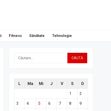
i
Fitness
Sănătate
Tehnologie
Caută
după:
L
Ma
Mi
J
V
S
D
1
2
3
4
5
6
7
8
9