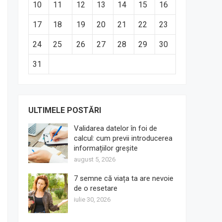
10
11
12
13
14
15
16
17
18
19
20
21
22
23
24
25
26
27
28
29
30
31
ULTIMELE POSTĂRI
Validarea datelor în foi de
calcul: cum previi introducerea
informațiilor greșite
august 5, 2026
7 semne că viața ta are nevoie
de o resetare
iulie 30, 2026