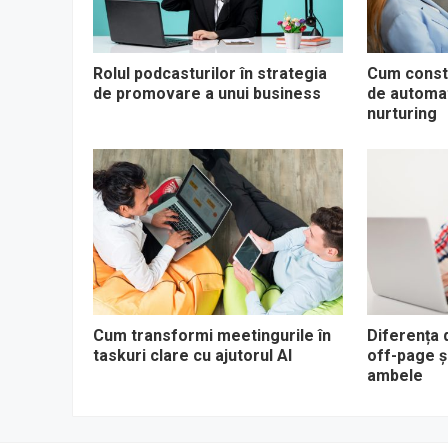
Rolul podcasturilor în strategia
Cum constr
de promovare a unui business
de automat
nurturing
Cum transformi meetingurile în
Diferența 
taskuri clare cu ajutorul AI
off-page ș
ambele