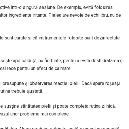
tive într-o singură sesiune. De exemplu, evită folosirea
 altor ingrediente iritante. Pielea are nevoie de echilibru, nu de
le sunt curate și că instrumentele folosite sunt dezinfectate.
.
sește apă călduță, nu fierbinte, pentru a evita deshidratarea și
ă mai rece pentru un efect de calmare.
ul presupune și observarea reacției pielii. Dacă apare roșeață
tina trebuie ajustată.
e susține sănătatea pielii și poate completa rutina zilnică.
n cazul unor probleme mai complexe.
simplitatea. Alege produse potrivite, evită excesul și respectă