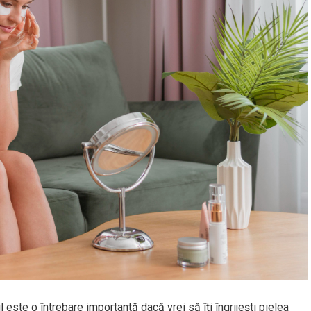
l este o întrebare importantă dacă vrei să îți îngrijești pielea