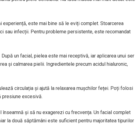
 ai experiență, este mai bine să le eviți complet. Stoarcerea
trici sau infecții. Pentru probleme persistente, este recomandat
După un facial, pielea este mai receptivă, iar aplicarea unui ser
erea și calmarea pielii. Ingredientele precum acidul hialuronic,
ează circulația și ajută la relaxarea mușchilor feței. Poți folosi
ră presiune excesivă.
nul înseamnă și să nu exagerezi cu frecvența. Un facial complet
iar la două săptămâni este suficient pentru majoritatea tipurilor