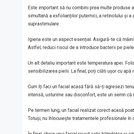
Este important să nu combini prea multe produse ac
simultană a exfolianților puternici, a retinolului și a
suprastimulare.
Igiena este un aspect esențial. Asigură-te că mâini
Astfel, reduci riscul de a introduce bacterii pe piele
Un alt detaliu important este temperatura apei. Folo
sensibilizarea pielii. La final, poți clăti ușor cu ap
Cum îți faci un facial acasă fără să-ți agresezi ten
intensă, usturime sau disconfort, este un semn că ru
Pe termen lung, un facial realizat corect acasă poat
Totuși, nu înlocuiește tratamentele profesionale î
În final, cheia unui facial reușit este blândețea și 