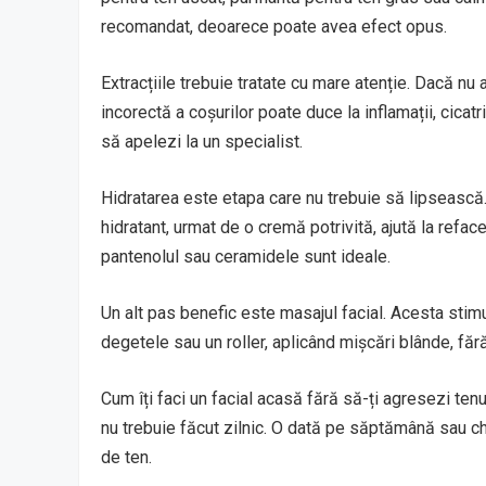
recomandat, deoarece poate avea efect opus.
Extracțiile trebuie tratate cu mare atenție. Dacă nu
incorectă a coșurilor poate duce la inflamații, cica
să apelezi la un specialist.
Hidratarea este etapa care nu trebuie să lipsească. 
hidratant, urmat de o cremă potrivită, ajută la refac
pantenolul sau ceramidele sunt ideale.
Un alt pas benefic este masajul facial. Acesta stimul
degetele sau un roller, aplicând mișcări blânde, fă
Cum îți faci un facial acasă fără să-ți agresezi te
nu trebuie făcut zilnic. O dată pe săptămână sau ch
de ten.