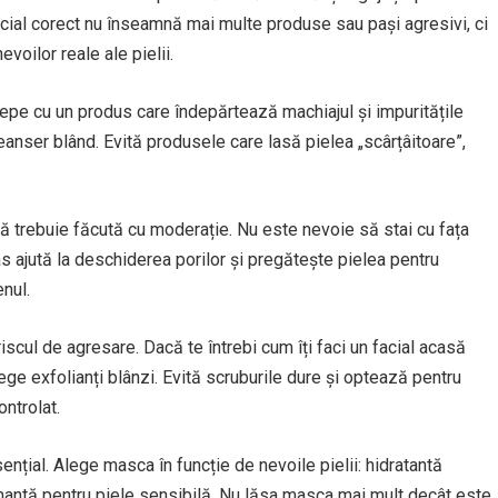
n facial corect nu înseamnă mai multe produse sau pași agresivi, ci
evoilor reale ale pielii.
cepe cu un produs care îndepărtează machiajul și impuritățile
eanser blând. Evită produsele care lasă pielea „scârțâitoare”,
nsă trebuie făcută cu moderație. Nu este nevoie să stai cu fața
 ajută la deschiderea porilor și pregătește pielea pentru
nul.
scul de agresare. Dacă te întrebi cum îți faci un facial acasă
ege exfolianți blânzi. Evită scruburile dure și optează pentru
ontrolat.
nțial. Alege masca în funcție de nevoile pielii: hidratantă
lmantă pentru piele sensibilă. Nu lăsa masca mai mult decât este