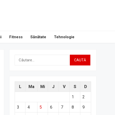
i
Fitness
Sănătate
Tehnologie
Caută
după:
L
Ma
Mi
J
V
S
D
1
2
3
4
5
6
7
8
9