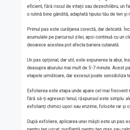
eficient, fără riscul de iritații sau dezechilibru; u
o rutină bine gândită, adaptată tipului tău de ten și n
Primul pas este curățarea corectă, dar delicată. În
acumulate pe parcursul zilei, apoi continuă cu un cl
deoarece acestea pot afecta bariera cutanată.
Un pas opțional, dar util, este expunerea la abur, î
deasupra aburului mai mult de 5-7 minute. Acest pas
etapele următoare, dar excesul poate sensibiliza te
Exfolierea este etapa unde apare cel mai frecvent ri
fără să-ți agresezi tenul, răspunsul este simplu: al
exfolianți chimici ușori sau enzime, folosite rar și c
După exfoliere, aplicarea unei măști este un pas ese
pentru ten uscat, purifiantă pentru ten gras sau ca