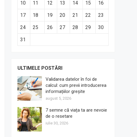
10
11
12
13
14
15
16
17
18
19
20
21
22
23
24
25
26
27
28
29
30
31
ULTIMELE POSTĂRI
Validarea datelor în foi de
calcul: cum previi introducerea
informațiilor greșite
august 5, 2026
7 semne că viața ta are nevoie
de o resetare
iulie 30, 2026