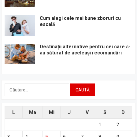
Cum alegi cele mai bune zboruri cu
escală
Destinații alternative pentru cei care s-
au săturat de aceleași recomandări
Caută
după:
L
Ma
Mi
J
V
S
D
1
2
3
4
5
6
7
8
9