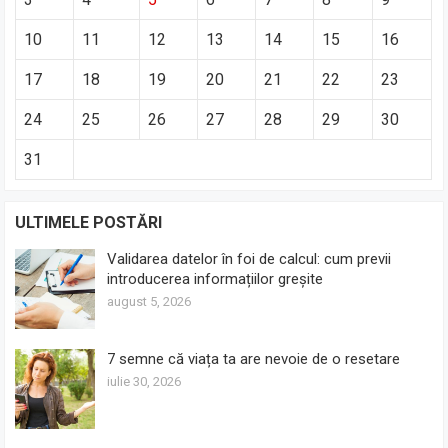
10
11
12
13
14
15
16
17
18
19
20
21
22
23
24
25
26
27
28
29
30
31
ULTIMELE POSTĂRI
Validarea datelor în foi de calcul: cum previi
introducerea informațiilor greșite
august 5, 2026
7 semne că viața ta are nevoie de o resetare
iulie 30, 2026