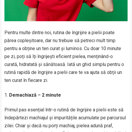
Pentru multe dintre noi, rutina de îngrijire a pielii poate
părea copleșitoare, dar nu trebuie să petreci mult timp
pentru a obține un ten curat și luminos. Cu doar 10 minute
pe zi, poți să îți îngrijești eficient pielea, menținând-o
curată, hidratată și sănătoasă. Iată un ghid simplu pentru o
rutină rapidă de îngrijire a pielii care te va ajuta să obții un
ten curat în fiecare zi.
Demachiază – 2 minute
Primul pas esențial într-o rutină de îngrijire a pielii este să
îndepărtezi machiajul și impuritățile acumulate pe parcursul
zilei. Chiar și dacă nu porți machiaj, pielea adună praf,