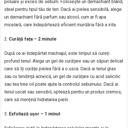
poluare și exces de sebum. Folosește un demachiant blând,
ideal pentru tipul tău de ten. Dacă ai pielea sensibilă, alege
un demachiant fără parfum sau alcool, cum ar fi apa
micelară, care îndepărtează eficient murdăria fără a irita.
Curăță fața – 2 minute
După ce ai îndepărtat machiajul, este timpul să cureți
profund tenul. Alege un gel de curățare sau un săpun delicat
care să îți curățe pielea fără a o usca. Dacă ai tenul gras
sau cu tendință acneică, un gel de curățare cu acid salicilic
sau tea tree oil poate ajuta la controlul sebumului. Dacă ai
tenul uscat sau sensibil, optează pentru un produs cremos,
care să mențină hidratarea pielii.
Exfoliază ușor – 1 minut