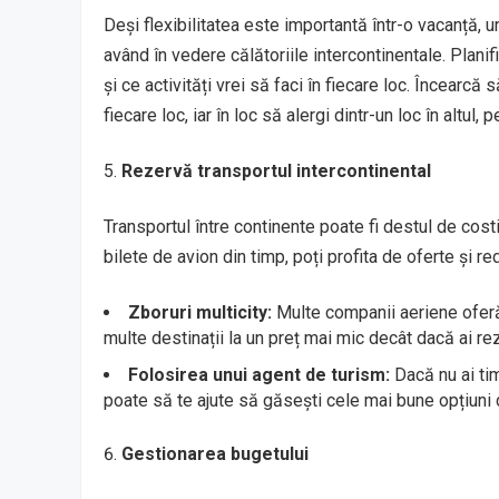
Deși flexibilitatea este importantă într-o vacanță, un 
având în vedere călătoriile intercontinentale. Planif
și ce activități vrei să faci în fiecare loc. Încearcă 
fiecare loc, iar în loc să alergi dintr-un loc în altul
Rezervă transportul intercontinental
Transportul între continente poate fi destul de cost
bilete de avion din timp, poți profita de oferte și 
Zboruri multicity:
Multe companii aeriene oferă o
multe destinații la un preț mai mic decât dacă ai re
Folosirea unui agent de turism:
Dacă nu ai tim
poate să te ajute să găsești cele mai bune opțiuni d
Gestionarea bugetului