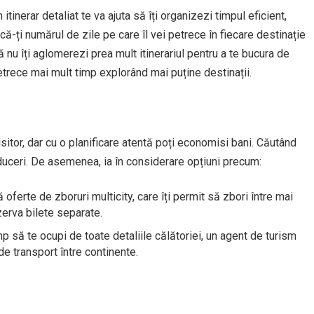
itinerar detaliat te va ajuta să îți organizezi timpul eficient,
ică-ți numărul de zile pe care îl vei petrece în fiecare destinație
să nu îți aglomerezi prea mult itinerariul pentru a te bucura de
, petrece mai mult timp explorând mai puține destinații.
isitor, dar cu o planificare atentă poți economisi bani. Căutând
reduceri. De asemenea, ia în considerare opțiuni precum:
ferte de zboruri multicity, care îți permit să zbori între mai
zerva bilete separate.
p să te ocupi de toate detaliile călătoriei, un agent de turism
e transport între continente.