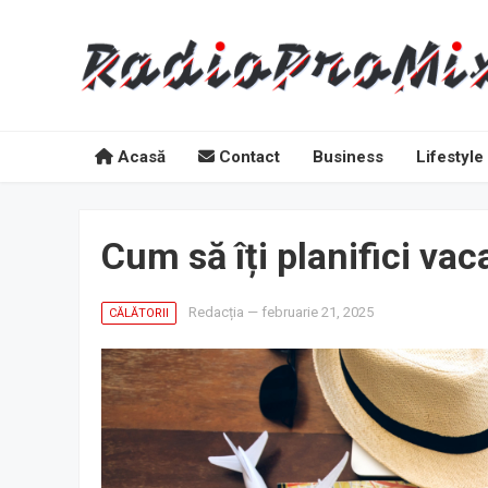
Acasă
Contact
Business
Lifestyle
Cum să îți planifici va
Redacția
—
februarie 21, 2025
CĂLĂTORII