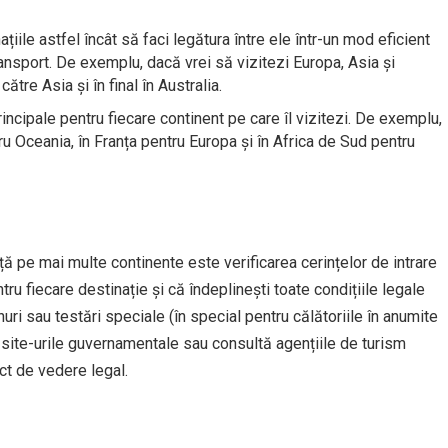
țiile astfel încât să faci legătura între ele într-un mod eficient
ransport. De exemplu, dacă vrei să vizitezi Europa, Asia și
ătre Asia și în final în Australia.
incipale pentru fiecare continent pe care îl vizitezi. De exemplu,
ru Oceania, în Franța pentru Europa și în Africa de Sud pentru
nță pe mai multe continente este verificarea cerințelor de intrare
tru fiecare destinație și că îndeplinești toate condițiile legale
nuri sau testări speciale (în special pentru călătoriile în anumite
 site-urile guvernamentale sau consultă agențiile de turism
ct de vedere legal.