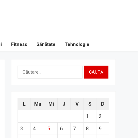
i
Fitness
Sănătate
Tehnologie
Caută
după:
L
Ma
Mi
J
V
S
D
1
2
3
4
5
6
7
8
9