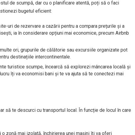
ul de scumpă, dar cu o planificare atentă, poți să o faci
estionezi bugetul eficient:
te-uri de rezervare a cazării pentru a compara prețurile și a
isești, ia în considerare opțiuni mai economice, precum Airbnb
ulte ori, grupurile de călătorie sau excursiile organizate pot
ntru destinațiile intercontinentale.
nte turistice scumpe, încearcă să explorezi mâncarea locală și
cru îți va economisi bani și te va ajuta să te conectezi mai
ar să te descurci cu transportul local. În funcție de locul în care
o zonă mai izolată, închirierea unei mașini îți va oferi