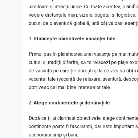
uimitoare și atracții unice. Cu toate acestea, planif
vedere distanțele mari, vizele, bugetul și logistica.
bucuri de o aventură globală, iată câțiva pași esenți
Stabilește obiectivele vacanței tale
Primul pas în planificarea unei vacanțe pe mai multe
culturi și tradiții diferite, să te relaxezi pe plaje
de vacanță pe care ți-l dorești și la ce vrei să obți
vacanței tale (vacanță de relaxare, aventură, descoper
potrivesc cel mai bine intereselor tale.
Alege continentele și destinațiile
După ce ți-ai clarificat obiectivele, alege continente
continente poate fi fascinantă, dar este important să
economisi timp și bani.