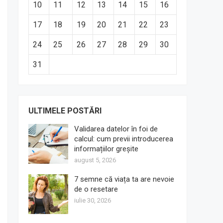
10
11
12
13
14
15
16
17
18
19
20
21
22
23
24
25
26
27
28
29
30
31
ULTIMELE POSTĂRI
Validarea datelor în foi de
calcul: cum previi introducerea
informațiilor greșite
august 5, 2026
7 semne că viața ta are nevoie
de o resetare
iulie 30, 2026