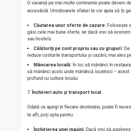
O vacanță pe mai multe continente poate deveni dest
accesibilă. Următoarele sfaturi te vor ajuta să îți g
Căutarea unor oferte de cazare:
Folosește si
găsi cele mai bune oferte, iar dacă vrei să econom
sau hostels.
Călătoriți pe cont propriu sau cu grupuri:
De m
reduce costurile transportului și cazării, mai ales pe
Mâncarea locală:
În loc să mănânci în restaura
să mănânci acolo unde mănâncă localnicii – acest lu
profund cu cultura locului.
Închirieri auto și transport local
Odată ce ajungi în fiecare destinație, poate fi neces
te afli, poți opta pentru:
Închirierea unei mașini:
Dacă vrei să explorezi 