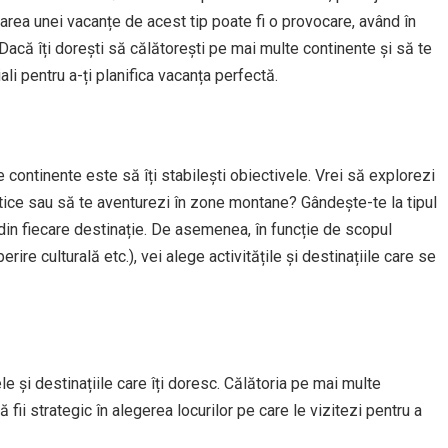
icarea unei vacanțe de acest tip poate fi o provocare, având în
 Dacă îți dorești să călătorești pe mai multe continente și să te
ali pentru a-ți planifica vacanța perfectă.
 continente este să îți stabilești obiectivele. Vrei să explorezi
 exotice sau să te aventurezi în zone montane? Gândește-te la tipul
i din fiecare destinație. De asemenea, în funcție de scopul
ire culturală etc.), vei alege activitățile și destinațiile care se
le și destinațiile care îți doresc. Călătoria pe mai multe
 fii strategic în alegerea locurilor pe care le vizitezi pentru a