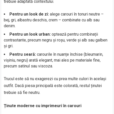
trebuie adaptată contextului.
Pentru un look de zi:
alege carouri în tonuri neutre –
bej, gri, albastru deschis, crem – combinate cu alb sau
denim.
Pentru un look urban:
optează pentru combinații
contrastante, precum negru și roșu, verde și alb sau galben
și gri.
Pentru seară:
carourile în nuanțe închise (bleumarin,
vișiniu, negru) arată elegant, mai ales pe materiale fine,
precum satinul sau viscoza.
Trucul este să nu exagerezi cu prea multe culori în același
outfit. Dacă piesa principală este colorată, restul ținutei
trebuie să fie neutru.
Ținute moderne cu imprimeuri în carouri