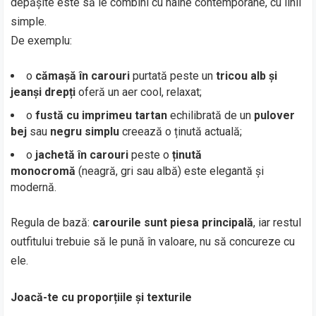
depășite este să le combini cu haine contemporane, cu linii
simple.
De exemplu:
o
cămașă în carouri
purtată peste un
tricou alb și
jeanși drepți
oferă un aer cool, relaxat;
o
fustă cu imprimeu tartan
echilibrată de un
pulover
bej
sau
negru simplu
creează o ținută actuală;
o
jachetă în carouri
peste o
ținută
monocromă
(neagră, gri sau albă) este elegantă și
modernă.
Regula de bază:
carourile sunt piesa principală
, iar restul
outfitului trebuie să le pună în valoare, nu să concureze cu
ele.
Joacă-te cu proporțiile și texturile