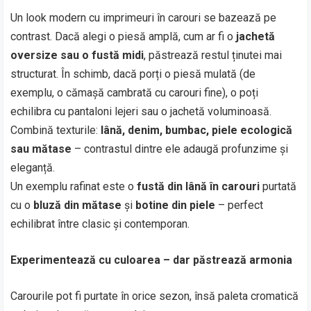
Un look modern cu imprimeuri în carouri se bazează pe
contrast. Dacă alegi o piesă amplă, cum ar fi o
jachetă
oversize sau o fustă midi
, păstrează restul ținutei mai
structurat. În schimb, dacă porți o piesă mulată (de
exemplu, o cămașă cambrată cu carouri fine), o poți
echilibra cu pantaloni lejeri sau o jachetă voluminoasă.
Combină texturile:
lână, denim, bumbac, piele ecologică
sau mătase
– contrastul dintre ele adaugă profunzime și
eleganță.
Un exemplu rafinat este o
fustă din lână în carouri
purtată
cu o
bluză din mătase
și
botine din piele
– perfect
echilibrat între clasic și contemporan.
Experimentează cu culoarea – dar păstrează armonia
Carourile pot fi purtate în orice sezon, însă paleta cromatică