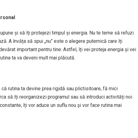
ersonal
upune și să îți protejezi timpul și energia. Nu te teme să refuzi
ază. A învăța să spui „nu” este o alegere puternică care îți
evărat important pentru tine. Astfel, îți vei proteja energia și vei
r rutina ta va deveni mult mai plăcută.
i că rutina ta devine prea rigidă sau plictisitoare, fă mici
ca să îți reorganizezi programul sau să introduci activități noi
 constante, îți vor aduce un suflu nou și vor face rutina mai