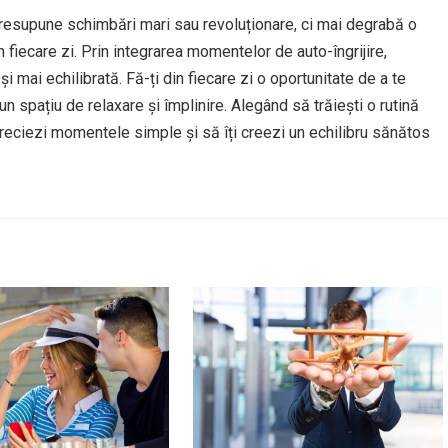
presupune schimbări mari sau revoluționare, ci mai degrabă o
 fiecare zi. Prin integrarea momentelor de auto-îngrijire,
ă și mai echilibrată. Fă-ți din fiecare zi o oportunitate de a te
-un spațiu de relaxare și împlinire. Alegând să trăiești o rutină
 apreciezi momentele simple și să îți creezi un echilibru sănătos