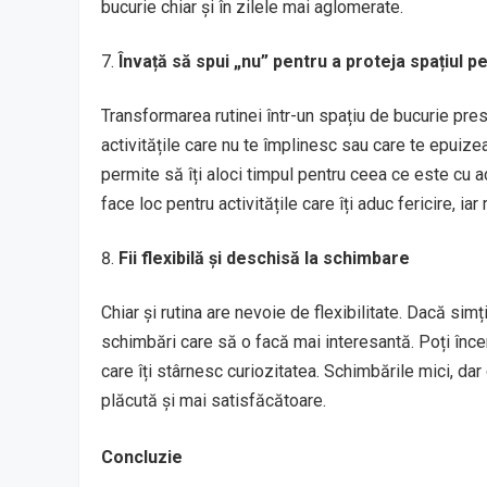
bucurie chiar și în zilele mai aglomerate.
Învață să spui „nu” pentru a proteja spațiul p
Transformarea rutinei într-un spațiu de bucurie pres
activitățile care nu te împlinesc sau care te epuize
permite să îți aloci timpul pentru ceea ce este cu ad
face loc pentru activitățile care îți aduc fericire, ia
Fii flexibilă și deschisă la schimbare
Chiar și rutina are nevoie de flexibilitate. Dacă simț
schimbări care să o facă mai interesantă. Poți încer
care îți stârnesc curiozitatea. Schimbările mici, dar
plăcută și mai satisfăcătoare.
Concluzie