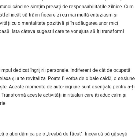
atunci când ne simțim presați de responsabilitățile zilnice. Cum
stfel încât să trăim fiecare zi cu mai multă entuziasm și
vități cu o mentalitate pozitivă și în adăugarea unor mici
să. Iată câteva sugestii care te vor ajuta să îți transformi
timpul dedicat îngrijirii personale. Indiferent de cât de ocupată
laxa și a te revitaliza. Poate fi vorba de o baie caldă, o sesiune
iște. Aceste momente de auto-îngrijire sunt esențiale pentru a-ți
Transformă aceste activități în ritualuri care îți aduc calm și
rie.
u că o abordăm ca pe o „treabă de făcut”. Încearcă să găsești