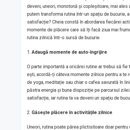
deveni, uneori, monotonă și copleșitoare, mai ales 
putem transforma rutina într-un spațiu de bucurie, a
satisfacție? Cheia constă în abordarea fiecărei acti
momente de plăcere care să îți facă ziua mai frumoa
rutina zilnică într-o sursă de bucurie.
Adaugă momente de auto-îngrijire
O parte importantă a oricărei rutine ar trebui să fie 
ești, acordă-ți câteva momente zilnice pentru a te re
de yoga, meditație sau chiar o cafea savurată în lin
păstra energia și buna dispoziție pe parcursul zilei. 
satisfacție, iar rutina ta va deveni un spațiu de bucu
Găsește plăcere în activitățile zilnice
Uneori, rutina poate părea plictisitoare doar pentr