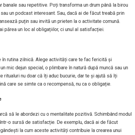
 par banale sau repetitive. Poți transforma un drum până la birou
 sau un podcast interesant. Sau, dacă ai de făcut treabă prin
nsează puțin sau invită un prieten la o activitate comună.
părea un loc al obligațiilor, ci unul al satisfacției.
 rutina zilnică. Alege activități care te fac fericită și
de un mic dejun special, o plimbare în natură după muncă sau un
itualuri nu doar că îți aduc bucurie, dar te și ajută să îți
tină care se simte ca o recompensă, nu ca o obligație.
e
cearcă să le abordezi cu o mentalitate pozitivă. Schimbând modul
a într-o sursă de satisfacție. De exemplu, dacă ai de făcut
 gândești la cum aceste activități contribuie la crearea unui