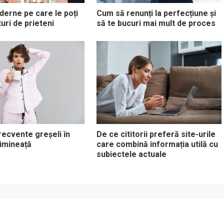
oderne pe care le poți
Cum să renunți la perfecțiune și
uri de prieteni
să te bucuri mai mult de proces
recvente greșeli în
De ce cititorii preferă site-urile
dimineață
care combină informația utilă cu
subiectele actuale