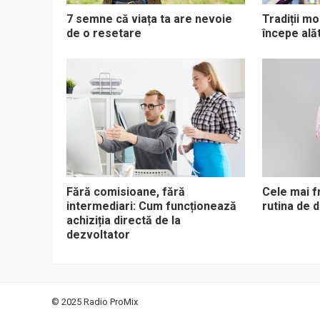
7 semne că viața ta are nevoie
Tradiții m
de o resetare
începe alăt
Fără comisioane, fără
Cele mai f
intermediari: Cum funcționează
rutina de 
achiziția directă de la
dezvoltator
© 2025
Radio ProMix