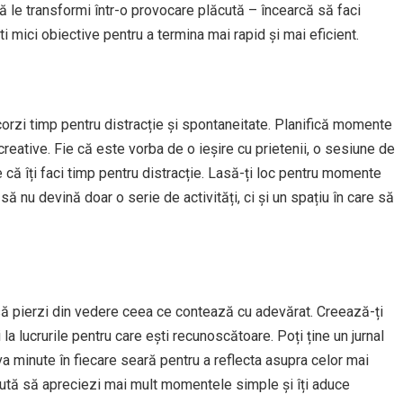
 le transformi într-o provocare plăcută – încearcă să faci
i mici obiective pentru a termina mai rapid și mai eficient.
 acorzi timp pentru distracție și spontaneitate. Planifică momente
ecreative. Fie că este vorba de o ieșire cu prietenii, o sesiune de
te că îți faci timp pentru distracție. Lasă-ți loc pentru momente
să nu devină doar o serie de activități, ci și un spațiu în care să
or să pierzi din vedere ceea ce contează cu adevărat. Creează-ți
la lucrurile pentru care ești recunoscătoare. Poți ține un jurnal
va minute în fiecare seară pentru a reflecta asupra celor mai
ută să apreciezi mai mult momentele simple și îți aduce