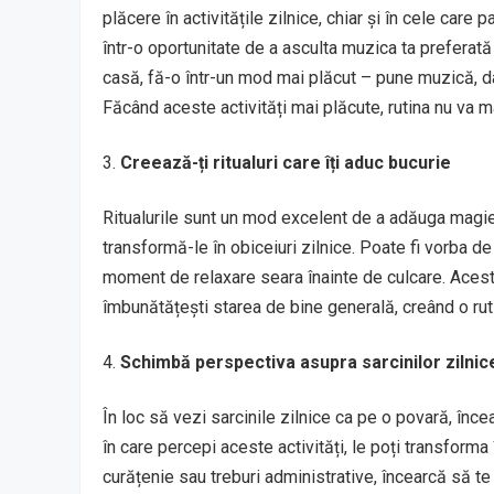
plăcere în activitățile zilnice, chiar și în cele care
într-o oportunitate de a asculta muzica ta preferată
casă, fă-o într-un mod mai plăcut – pune muzică, da
Făcând aceste activități mai plăcute, rutina nu va mai 
Creează-ți ritualuri care îți aduc bucurie
Ritualurile sunt un mod excelent de a adăuga magie în
transformă-le în obiceiuri zilnice. Poate fi vorba 
moment de relaxare seara înainte de culcare. Aceste r
îmbunătățești starea de bine generală, creând o ru
Schimbă perspectiva asupra sarcinilor zilnic
În loc să vezi sarcinile zilnice ca pe o povară, în
în care percepi aceste activități, le poți transform
curățenie sau treburi administrative, încearcă să te