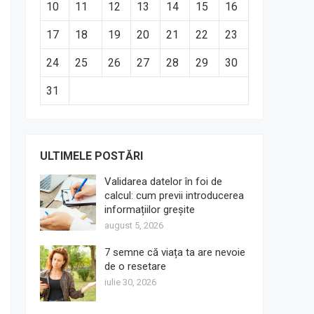
10
11
12
13
14
15
16
17
18
19
20
21
22
23
24
25
26
27
28
29
30
31
ULTIMELE POSTĂRI
Validarea datelor în foi de
calcul: cum previi introducerea
informațiilor greșite
august 5, 2026
7 semne că viața ta are nevoie
de o resetare
iulie 30, 2026