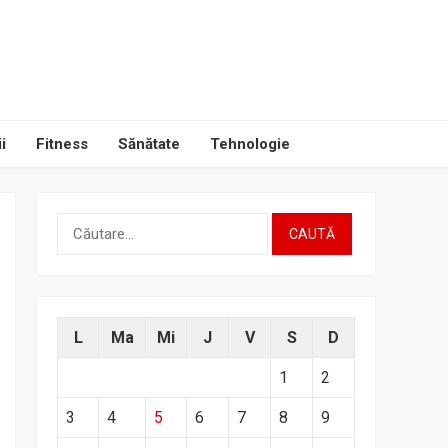
i
Fitness
Sănătate
Tehnologie
Caută
după:
L
Ma
Mi
J
V
S
D
1
2
3
4
5
6
7
8
9