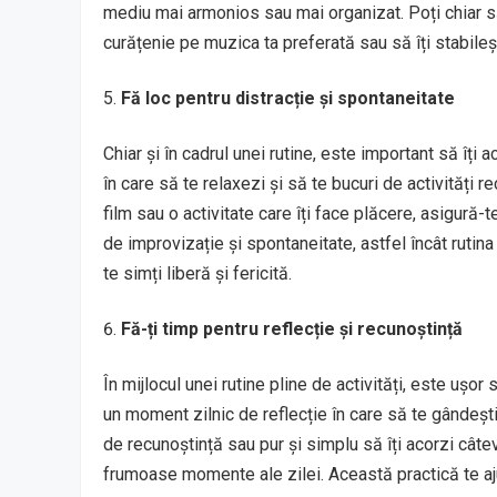
mediu mai armonios sau mai organizat. Poți chiar să
curățenie pe muzica ta preferată sau să îți stabileșt
Fă loc pentru distracție și spontaneitate
Chiar și în cadrul unei rutine, este important să îți
în care să te relaxezi și să te bucuri de activități r
film sau o activitate care îți face plăcere, asigură-
de improvizație și spontaneitate, astfel încât rutina 
te simți liberă și fericită.
Fă-ți timp pentru reflecție și recunoștință
În mijlocul unei rutine pline de activități, este uș
un moment zilnic de reflecție în care să te gândești 
de recunoștință sau pur și simplu să îți acorzi câte
frumoase momente ale zilei. Această practică te aj