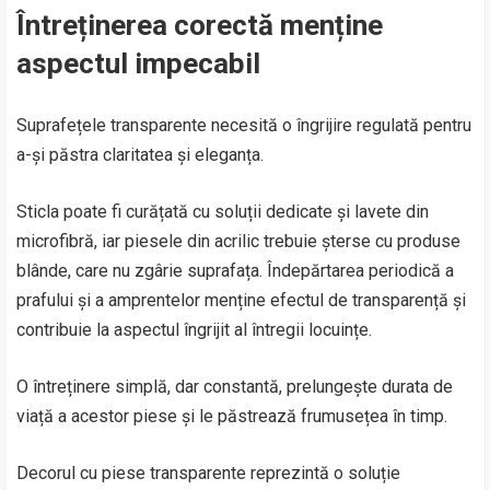
Întreținerea corectă menține
aspectul impecabil
Suprafețele transparente necesită o îngrijire regulată pentru
a-și păstra claritatea și eleganța.
Sticla poate fi curățată cu soluții dedicate și lavete din
microfibră, iar piesele din acrilic trebuie șterse cu produse
blânde, care nu zgârie suprafața. Îndepărtarea periodică a
prafului și a amprentelor menține efectul de transparență și
contribuie la aspectul îngrijit al întregii locuințe.
O întreținere simplă, dar constantă, prelungește durata de
viață a acestor piese și le păstrează frumusețea în timp.
Decorul cu piese transparente reprezintă o soluție