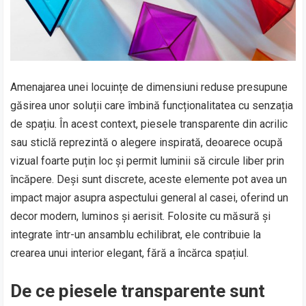
Amenajarea unei locuințe de dimensiuni reduse presupune
găsirea unor soluții care îmbină funcționalitatea cu senzația
de spațiu. În acest context, piesele transparente din acrilic
sau sticlă reprezintă o alegere inspirată, deoarece ocupă
vizual foarte puțin loc și permit luminii să circule liber prin
încăpere. Deși sunt discrete, aceste elemente pot avea un
impact major asupra aspectului general al casei, oferind un
decor modern, luminos și aerisit. Folosite cu măsură și
integrate într-un ansamblu echilibrat, ele contribuie la
crearea unui interior elegant, fără a încărca spațiul.
De ce piesele transparente sunt