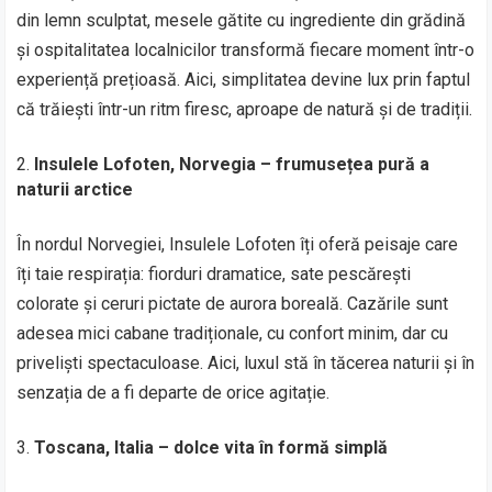
din lemn sculptat, mesele gătite cu ingrediente din grădină
și ospitalitatea localnicilor transformă fiecare moment într-o
experiență prețioasă. Aici, simplitatea devine lux prin faptul
că trăiești într-un ritm firesc, aproape de natură și de tradiții.
Insulele Lofoten, Norvegia – frumusețea pură a
naturii arctice
În nordul Norvegiei, Insulele Lofoten îți oferă peisaje care
îți taie respirația: fiorduri dramatice, sate pescărești
colorate și ceruri pictate de aurora boreală. Cazările sunt
adesea mici cabane tradiționale, cu confort minim, dar cu
priveliști spectaculoase. Aici, luxul stă în tăcerea naturii și în
senzația de a fi departe de orice agitație.
Toscana, Italia – dolce vita în formă simplă