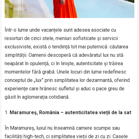
Într-o lume unde vacanțele sunt adesea asociate cu
resorturi de cinci stele, meniuri sofisticate și servicii
exclusiviste, există o tendință tot mai puternică: căutarea
simplității. Oamenii descoperă că adevăratul lux nu stă
neapărat în opulență, ci în liniște, autenticitate și trăirea
momentelor fără grabă. Unele locuri din lume redefinesc
conceptul de „lux” prin simplitatea lor dezarmantă, oferind
experiențe care hrănesc sufletul și aduc o pace greu de
găsit în aglomerația cotidiană.
Maramureș, România – autenticitatea vieții de la sat
În Maramureș, luxul nu înseamnă camere scumpe sau
facilități high-tech, ci simplitatea vieții de zi cu zi. Casele