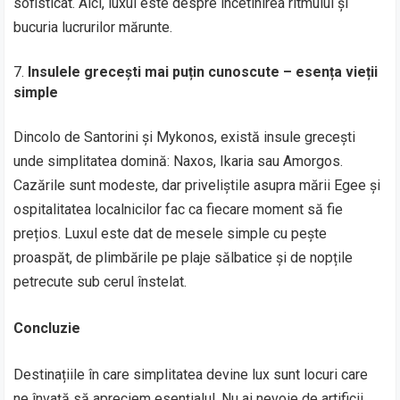
sofisticat. Aici, luxul este despre încetinirea ritmului și
bucuria lucrurilor mărunte.
Insulele grecești mai puțin cunoscute – esența vieții
simple
Dincolo de Santorini și Mykonos, există insule grecești
unde simplitatea domină: Naxos, Ikaria sau Amorgos.
Cazările sunt modeste, dar priveliștile asupra mării Egee și
ospitalitatea localnicilor fac ca fiecare moment să fie
prețios. Luxul este dat de mesele simple cu pește
proaspăt, de plimbările pe plaje sălbatice și de nopțile
petrecute sub cerul înstelat.
Concluzie
Destinațiile în care simplitatea devine lux sunt locuri care
ne învață să apreciem esențialul. Nu ai nevoie de artificii