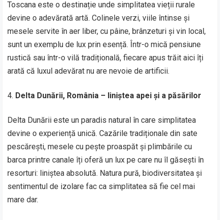
Toscana este o destinație unde simplitatea vieții rurale
devine o adevărată artă. Colinele verzi, viile întinse și
mesele servite în aer liber, cu pâine, brânzeturi și vin local,
sunt un exemplu de lux prin esență. Într-o mică pensiune
rustică sau într-o vilă tradițională, fiecare apus trăit aici îți
arată că luxul adevărat nu are nevoie de artificii.
Delta Dunării, România – liniștea apei și a păsărilor
Delta Dunării este un paradis natural în care simplitatea
devine o experiență unică. Cazările tradiționale din sate
pescărești, mesele cu pește proaspăt și plimbările cu
barca printre canale îți oferă un lux pe care nu îl găsești în
resorturi: liniștea absolută. Natura pură, biodiversitatea și
sentimentul de izolare fac ca simplitatea să fie cel mai
mare dar.