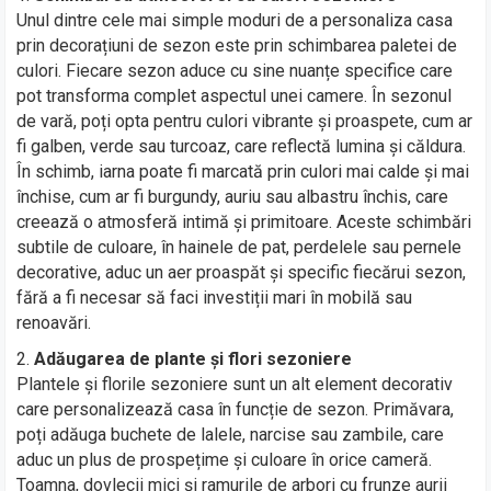
Unul dintre cele mai simple moduri de a personaliza casa
prin decorațiuni de sezon este prin schimbarea paletei de
culori. Fiecare sezon aduce cu sine nuanțe specifice care
pot transforma complet aspectul unei camere. În sezonul
de vară, poți opta pentru culori vibrante și proaspete, cum ar
fi galben, verde sau turcoaz, care reflectă lumina și căldura.
În schimb, iarna poate fi marcată prin culori mai calde și mai
închise, cum ar fi burgundy, auriu sau albastru închis, care
creează o atmosferă intimă și primitoare. Aceste schimbări
subtile de culoare, în hainele de pat, perdelele sau pernele
decorative, aduc un aer proaspăt și specific fiecărui sezon,
fără a fi necesar să faci investiții mari în mobilă sau
renoavări.
Adăugarea de plante și flori sezoniere
Plantele și florile sezoniere sunt un alt element decorativ
care personalizează casa în funcție de sezon. Primăvara,
poți adăuga buchete de lalele, narcise sau zambile, care
aduc un plus de prospețime și culoare în orice cameră.
Toamna, dovlecii mici și ramurile de arbori cu frunze aurii