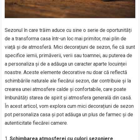
Sezonul în care trăim aduce cu sine o serie de oportunități
de a transforma casa într-un loc mai primitor, mai plin de
viață și de atmosferă. Mici decorațiuni de sezon, fie că sunt
specifice iernii, primăverii, verii sau toamnei, au puterea de
a personaliza și de a adăuga un caracter aparte locuinței
noastre. Aceste elemente decorative nu doar că reflectă
schimbările naturale ale fiecărui sezon, dar contribuie și la
crearea unei atmosfere calde și confortabile, care poate
îmbunătăți starea de spirit și atmosfera generală din casă.
În acest articol, vom explora cum mici decorațiuni de sezon
pot personaliza casa și pot adăuga un plus de farmec și de
autenticitate fiecărei camere.
Schimbarea atmosferei cu culori sezoniere