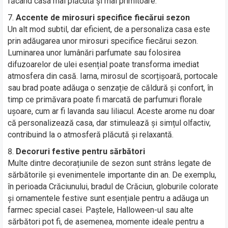
făcând casa mai plăcută și mai primitoare.
Accente de mirosuri specifice fiecărui sezon
Un alt mod subtil, dar eficient, de a personaliza casa este
prin adăugarea unor mirosuri specifice fiecărui sezon.
Luminarea unor lumânări parfumate sau folosirea
difuzoarelor de ulei esențial poate transforma imediat
atmosfera din casă. Iarna, mirosul de scorțișoară, portocale
sau brad poate adăuga o senzație de căldură și confort, în
timp ce primăvara poate fi marcată de parfumuri florale
ușoare, cum ar fi lavanda sau liliacul. Aceste arome nu doar
că personalizează casa, dar stimulează și simțul olfactiv,
contribuind la o atmosferă plăcută și relaxantă.
Decoruri festive pentru sărbători
Multe dintre decorațiunile de sezon sunt strâns legate de
sărbătorile și evenimentele importante din an. De exemplu,
în perioada Crăciunului, bradul de Crăciun, globurile colorate
și ornamentele festive sunt esențiale pentru a adăuga un
farmec special casei. Paștele, Halloween-ul sau alte
sărbători pot fi, de asemenea, momente ideale pentru a