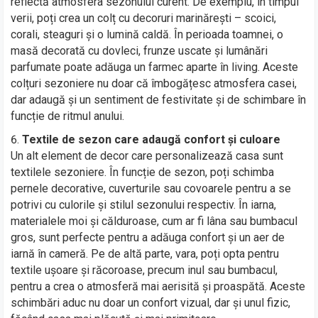
reflectă atmosfera sezonului curent. De exemplu, în timpul
verii, poți crea un colț cu decoruri marinărești – scoici,
corali, steaguri și o lumină caldă. În perioada toamnei, o
masă decorată cu dovleci, frunze uscate și lumânări
parfumate poate adăuga un farmec aparte în living. Aceste
colțuri sezoniere nu doar că îmbogățesc atmosfera casei,
dar adaugă și un sentiment de festivitate și de schimbare în
funcție de ritmul anului.
Textile de sezon care adaugă confort și culoare
Un alt element de decor care personalizează casa sunt
textilele sezoniere. În funcție de sezon, poți schimba
pernele decorative, cuverturile sau covoarele pentru a se
potrivi cu culorile și stilul sezonului respectiv. În iarna,
materialele moi și călduroase, cum ar fi lâna sau bumbacul
gros, sunt perfecte pentru a adăuga confort și un aer de
iarnă în cameră. Pe de altă parte, vara, poți opta pentru
textile ușoare și răcoroase, precum inul sau bumbacul,
pentru a crea o atmosferă mai aerisită și proaspătă. Aceste
schimbări aduc nu doar un confort vizual, dar și unul fizic,