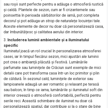
sau roșii sunt perfecte pentru a adăuga o atmosferă rustică
și caldă. Plantele de sezon, cum ar fi crizantemele sau
poinsettia în perioada sărbătorilor de iarnă, pot completa
decorul și pot adăuga un strop de naturalețe locuinței tale.
Aceste elemente de decor nu doar că personalizează casa,
dar îmbunătățesc și calitatea aerului din interior.
Includerea luminii ambientale și a iluminatului
specific
Iluminatul joacă un rol crucial în personalizarea atmosferei
casei, iar în timpul fiecărui sezon, mici ajustări ale luminii
pot crea o ambianță plăcută și festivă. Lumânările
parfumate sau luminițele de Crăciun sunt exemple de mici
detalii care pot transforma casa într-un loc primitor și plin
de căldură. În sezonul cald, luminițele de exterior sau
lampioanele adaugă un aer romantic și relaxant pe terasă
sau balcon, în timp ce iarna, lumânările și iluminatul soft din
interior creează o atmosferă confortabilă, perfectă pentru
serile reci. Această schimbare de iluminat nu doar că
personalizează spațiul, dar contribuie și la o stare de bine