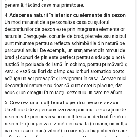
generală, făcând casa mai primitoare.
Aducerea naturii în interior cu elemente din sezon
Un mod minunat de a personaliza casa cu ajutorul
decorațiunilor de sezon este prin integrarea elementelor
naturale. Crenguțele, conurile de brad, pietrele sau nisipul
sunt minunate pentru a reflecta schimbările din natură pe
parcursul anului. De exemplu, un aranjament din ramuri de
brad și conuri de pin este perfect pentru a adăuga o notă
rustică în perioada de iarnă. În schimb, pentru primăvară și
vară, o vază cu flori de câmp sau ierburi aromatice poate
adăuga un aer proaspăt și revigorant în casă. Aceste mici
decorațiuni naturale nu doar că sunt estetic plăcute, dar
aduc și un omagiu frumuseții sezonului în care ne aflăm.
Crearea unui colț tematic pentru fiecare sezon
Un alt mod de a personaliza casa prin mici decorațiuni de
sezon este prin crearea unui colț tematic dedicat fiecărui
sezon. Poți organiza o zonă din casa ta (o masă, un colț al
camerei sau o mică vitrină) în care să adaugi obiecte care