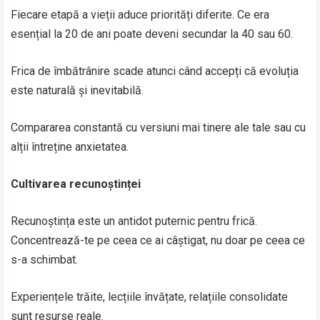
Fiecare etapă a vieții aduce priorități diferite. Ce era
esențial la 20 de ani poate deveni secundar la 40 sau 60.
Frica de îmbătrânire scade atunci când accepți că evoluția
este naturală și inevitabilă.
Compararea constantă cu versiuni mai tinere ale tale sau cu
alții întreține anxietatea.
Cultivarea recunoștinței
Recunoștința este un antidot puternic pentru frică.
Concentrează-te pe ceea ce ai câștigat, nu doar pe ceea ce
s-a schimbat.
Experiențele trăite, lecțiile învățate, relațiile consolidate
sunt resurse reale.