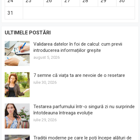
24
25
26
27
28
29
30
31
ULTIMELE POSTĂRI
Validarea datelor în foi de calcul: cum previi
introducerea informațiilor greșite
august 5, 2026
7 semne că viața ta are nevoie de o resetare
iulie 30, 2026
Testarea parfumului într-o singură zi nu surprinde
întotdeauna întreaga evoluție
iulie 29, 2026
Tradiții moderne pe care le poți începe alături de