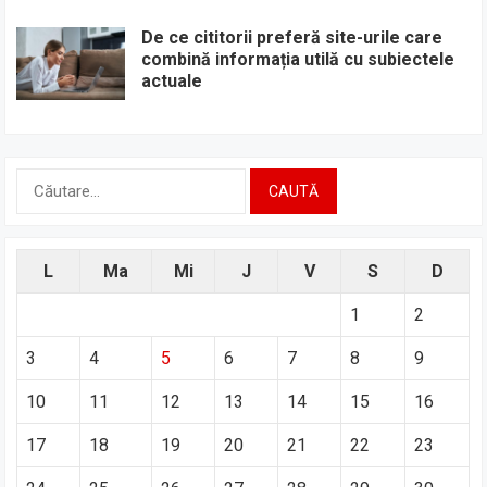
De ce cititorii preferă site-urile care
combină informația utilă cu subiectele
actuale
Caută
după:
L
Ma
Mi
J
V
S
D
1
2
3
4
5
6
7
8
9
10
11
12
13
14
15
16
17
18
19
20
21
22
23