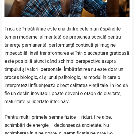
Frica de îmbătrânire este una dintre cele mai răspândite
temeri moderne, alimentată de presiunea socială pentru
tinerețe permanentă, performanță continuă și imagine
impecabilă, însă transformarea ei într-o acceptare grațioasă
este posibilă atunci când schimbi perspectiva asupra
timpului și valorii personale. Îmbătrânirea nu este doar un
proces biologic, ci și unul psihologic, iar modul în care o
interpretezi influențează direct calitatea vieții tale. În loc să
fie un declin inevitabil, poate deveni o etapă de claritate,
maturitate și libertate interioară.
Pentru mulți, primele semne fizice – riduri, fire albe,
schimbări de energie – declanșează anxietate. Nu
schimbarea în sine doare, ci semnificația pe care i-o