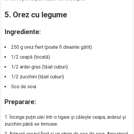
5. Orez cu legume
Ingrediente:
250 g orez fiert (poate fi dinainte gătit)
1/2 ceapă (tocată)
1/2 ardei gras (tăiat cuburi)
1/2 zucchini (tăiat cuburi)
Sos de soia
Preparare:
Încinge puțin ulei într-o tigaie și călește ceapa, ardeiul și
zucchini până se înmoaie.
Adaugă orezul fiert și un strop de sos de soia. Amestecă