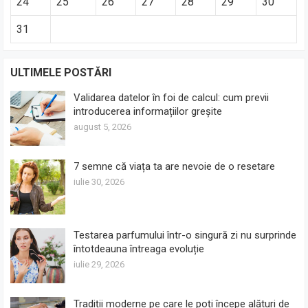
24
25
26
27
28
29
30
31
ULTIMELE POSTĂRI
Validarea datelor în foi de calcul: cum previi
introducerea informațiilor greșite
august 5, 2026
7 semne că viața ta are nevoie de o resetare
iulie 30, 2026
Testarea parfumului într-o singură zi nu surprinde
întotdeauna întreaga evoluție
iulie 29, 2026
Tradiții moderne pe care le poți începe alături de