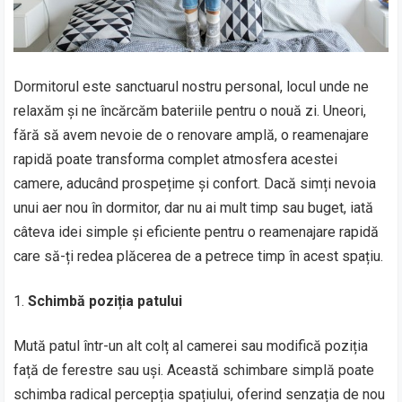
Dormitorul este sanctuarul nostru personal, locul unde ne
relaxăm și ne încărcăm bateriile pentru o nouă zi. Uneori,
fără să avem nevoie de o renovare amplă, o reamenajare
rapidă poate transforma complet atmosfera acestei
camere, aducând prospețime și confort. Dacă simți nevoia
unui aer nou în dormitor, dar nu ai mult timp sau buget, iată
câteva idei simple și eficiente pentru o reamenajare rapidă
care să-ți redea plăcerea de a petrece timp în acest spațiu.
Schimbă poziția patului
Mută patul într-un alt colț al camerei sau modifică poziția
față de ferestre sau uși. Această schimbare simplă poate
schimba radical percepția spațiului, oferind senzația de nou