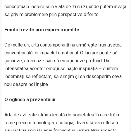
conceptuală inspiră și în viața de zi cu zi, unde putem învăța
să privim problemele prin perspective diferite.
Emoții trezite prin expresii inedite
De multe ori, arta contemporană nu urmărește frumusețea
convențională, ci impactul emoțional. O lucrare poate să
șocheze, să amuze sau să emoționeze profund. Din
intensitatea acestor emoții se naște inspirația – suntem
îndemnați să reflectăm, să simțim și să descoperim ceva
nou despre noi înșine.
O oglindă a prezentului
Arta de azi este strâns legată de societatea în care trăim:
teme precum tehnologia, ecologia, diversitatea culturală
sau justiția socială apar frecvent în lucrări. Prin această