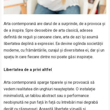
Arta contemporană are darul de a surprinde, de a provoca și
de a inspira. Spre deosebire de arta clasică, adesea
definită de reguli și canoane clare, arta de azi își asumă
libertatea deplină a expresiei. Ea devine oglinda societății
moderne, cu frământările, curajul și diversitatea ei, dar și un
spațiu în care fiecare dintre noi poate găsi inspirație.
Libertatea de a privi altfel
Arta contemporană sparge tiparele și ne provoacă să
vedem realitatea din unghiuri neașteptate. O instalație
minimalistă, un tablou abstract sau o performance
neobișnuită ne pun față în față cu întrebări mai degrabă
decât cu răspunsuri. Această libertate vizuală și