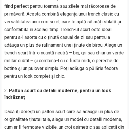
fiind perfect pentru toamnă sau zilele mai răcoroase de
primăvară. Acesta combină eleganța unui trench clasic cu
versatilitatea unui croi scurt, care te ajută să arăți stilată și
confortabilă în același timp. Trench-ul scurt este ideal
pentru a-l asorta cu o ținută casual de zi sau pentru a
adăuga un plus de rafinament unei ținute de birou. Alege un
trench scurt într-o nuanță neutră – bej, gri sau chiar un verde
militar subtil – și combină-l cu o fustă midi, o pereche de
botine și un pulover simplu. Poți adăuga o pălărie fedora
pentru un look complet și chic.
Palton scurt cu detalii moderne, pentru un look
îndrăzneț
Dacă îți dorești un palton scurt care să adauge un plus de
originalitate ținutei tale, alege un model cu detalii moderne,
cum ar fi fermoare vizibile, un croi asimetric sau aplicații din