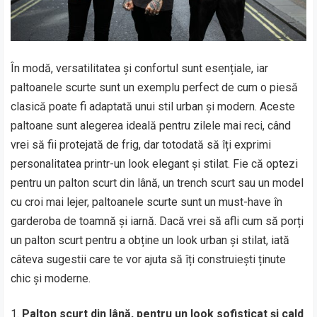
În modă, versatilitatea și confortul sunt esențiale, iar
paltoanele scurte sunt un exemplu perfect de cum o piesă
clasică poate fi adaptată unui stil urban și modern. Aceste
paltoane sunt alegerea ideală pentru zilele mai reci, când
vrei să fii protejată de frig, dar totodată să îți exprimi
personalitatea printr-un look elegant și stilat. Fie că optezi
pentru un palton scurt din lână, un trench scurt sau un model
cu croi mai lejer, paltoanele scurte sunt un must-have în
garderoba de toamnă și iarnă. Dacă vrei să afli cum să porți
un palton scurt pentru a obține un look urban și stilat, iată
câteva sugestii care te vor ajuta să îți construiești ținute
chic și moderne.
Palton scurt din lână, pentru un look sofisticat și cald