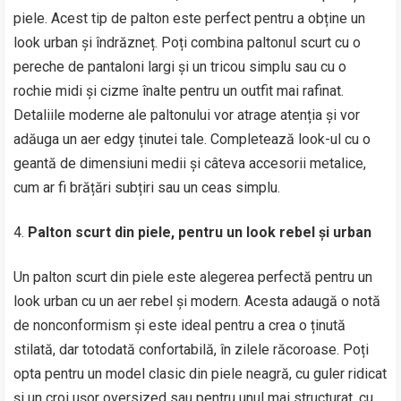
piele. Acest tip de palton este perfect pentru a obține un
look urban și îndrăzneț. Poți combina paltonul scurt cu o
pereche de pantaloni largi și un tricou simplu sau cu o
rochie midi și cizme înalte pentru un outfit mai rafinat.
Detaliile moderne ale paltonului vor atrage atenția și vor
adăuga un aer edgy ținutei tale. Completează look-ul cu o
geantă de dimensiuni medii și câteva accesorii metalice,
cum ar fi brățări subțiri sau un ceas simplu.
Palton scurt din piele, pentru un look rebel și urban
Un palton scurt din piele este alegerea perfectă pentru un
look urban cu un aer rebel și modern. Acesta adaugă o notă
de nonconformism și este ideal pentru a crea o ținută
stilată, dar totodată confortabilă, în zilele răcoroase. Poți
opta pentru un model clasic din piele neagră, cu guler ridicat
și un croi ușor oversized sau pentru unul mai structurat, cu