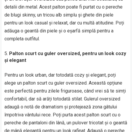
detalii din metal. Acest palton poate fi purtat cu o pereche
de blugi skinny, un tricou alb simplu și ghete din piele
pentru un look casual și relaxat, dar cu multă atitudine. Poți
adăuga o geantă din piele și o eșarfă simplă pentru a
completa outfitul.
Palton scurt cu guler oversized, pentru un look cozy
și elegant
Pentru un look urban, dar totodată cozy și elegant, poți
alege un palton scurt cu guler oversized. Această opțiune
este perfectă pentru zilele friguroase, când vrei să te simți
confortabil, dar să arăți totodată stilat. Gulerul oversized
adaugă o notă de dramatism și protejează zona gâtului
împotriva vântului rece. Poți purta acest palton scurt cu o
pereche de pantaloni din lână, un pulover tricotat și o geantă
de mână elegantă pentru un look rafinat. Adaugă o pereche