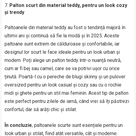
Palton scurt din material teddy, pentru un look cozy
și trendy
Paltoanele din material teddy au fost o tendință majoră în
ultimii ani și continuă să fie la modă și în 2025. Aceste
paltoane sunt extrem de călduroase și confortabile, iar
designul lor scurt le face ideale pentru un look urban și
modern. Poți alege un palton teddy într-o nuanță neutră,
cum ar fi bej sau camel, care se va potrivi ușor cu orice
ținută. Poartă-l cu o pereche de blugi skinny și un pulover
oversized pentru un look casual și cozy sau cu o rochie
midi și ghete pentru un stil mai feminin. Acest tip de palton
este perfect pentru zilele de iarnă, când vrei să îți păstrezi
confortul, dar să arăți chic și stilat.
În concluzie
, paltoanele scurte sunt esențiale pentru un
look urban și stilat, fiind atât versatile, cât și moderne.