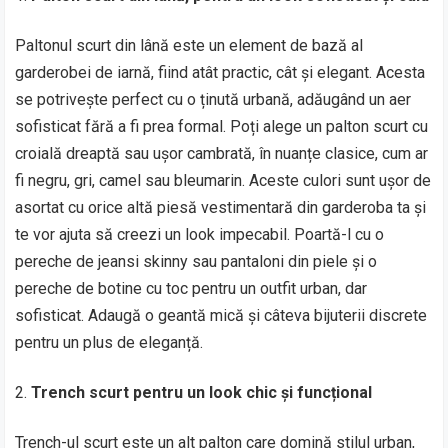
Paltonul scurt din lână este un element de bază al
garderobei de iarnă, fiind atât practic, cât și elegant. Acesta
se potrivește perfect cu o ținută urbană, adăugând un aer
sofisticat fără a fi prea formal. Poți alege un palton scurt cu
croială dreaptă sau ușor cambrată, în nuanțe clasice, cum ar
fi negru, gri, camel sau bleumarin. Aceste culori sunt ușor de
asortat cu orice altă piesă vestimentară din garderoba ta și
te vor ajuta să creezi un look impecabil. Poartă-l cu o
pereche de jeansi skinny sau pantaloni din piele și o
pereche de botine cu toc pentru un outfit urban, dar
sofisticat. Adaugă o geantă mică și câteva bijuterii discrete
pentru un plus de eleganță.
Trench scurt pentru un look chic și funcțional
Trench-ul scurt este un alt palton care domină stilul urban,