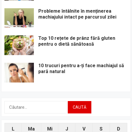
Probleme întâlnite în menținerea
machiajului intact pe parcursul zilei
Top 10 rețete de prânz fără gluten
pentru o dietă sănătoasă
10 trucuri pentru a-ți face machiajul să
pară natural
Caută
după:
L
Ma
Mi
J
V
S
D