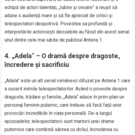
echipă de actori talentați, „Iubire și onoare” a reușit să
adune o audiență mare și să fie apreciat de critici și
telespectatori deopotrivă. Povestea sa profundă și
interpretările actoricești deosebite au făcut din acest serial
unul dintre cele mai iubite de publicul Antena 1.
4.
„Adela” – O dramă despre dragoste,
încredere și sacrificiu
„Adela” este un alt serial românesc difuzat pe Antena 1 care
a cucerit inimile telespectatorilor. Având o poveste despre
dragoste, trădare și familie, „Adela” aduce în prim-plan un
personaj feminin puternic, care trebuie să facă față unor
provocări incredibile în viața personală. De-a lungul
episoadelor, telespectatorii sunt martorii unei drame
puternice care combină iubirea cu doliul, încrederea cu