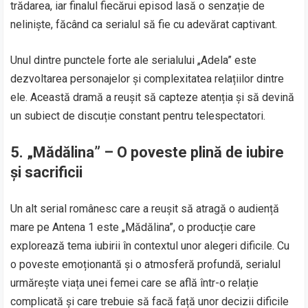
trădarea, iar finalul fiecărui episod lasă o senzație de
neliniște, făcând ca serialul să fie cu adevărat captivant.
Unul dintre punctele forte ale serialului „Adela” este
dezvoltarea personajelor și complexitatea relațiilor dintre
ele. Această dramă a reușit să capteze atenția și să devină
un subiect de discuție constant pentru telespectatori.
5.
„Mădălina” – O poveste plină de iubire
și sacrificii
Un alt serial românesc care a reușit să atragă o audiență
mare pe Antena 1 este „Mădălina”, o producție care
explorează tema iubirii în contextul unor alegeri dificile. Cu
o poveste emoționantă și o atmosferă profundă, serialul
urmărește viața unei femei care se află într-o relație
complicată și care trebuie să facă față unor decizii dificile