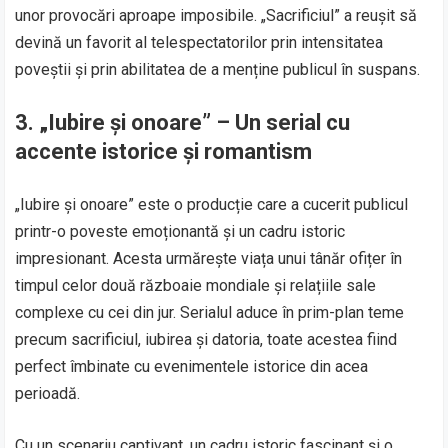
unor provocări aproape imposibile. „Sacrificiul” a reușit să
devină un favorit al telespectatorilor prin intensitatea
poveștii și prin abilitatea de a menține publicul în suspans.
3.
„Iubire și onoare” – Un serial cu
accente istorice și romantism
„Iubire și onoare” este o producție care a cucerit publicul
printr-o poveste emoționantă și un cadru istoric
impresionant. Acesta urmărește viața unui tânăr ofițer în
timpul celor două războaie mondiale și relațiile sale
complexe cu cei din jur. Serialul aduce în prim-plan teme
precum sacrificiul, iubirea și datoria, toate acestea fiind
perfect îmbinate cu evenimentele istorice din acea
perioadă.
Cu un scenariu captivant, un cadru istoric fascinant și o