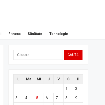
i
Fitness
Sănătate
Tehnologie
Caută
după:
L
Ma
Mi
J
V
S
D
1
2
3
4
5
6
7
8
9