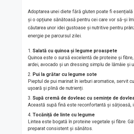
Adoptarea unei diete fără gluten poate fi esențială 
și o opțiune sănătoasă pentru cei care vor să-și îm
căutarea unor idei gustoase și nutritive pentru prânz
energie pe parcursul zilei.
Salată cu quinoa și legume proaspete
Quinoa este o sursă excelentă de proteine și fibre, 
ardei, avocado și un dressing simplu de lămâie și u
Pui la grătar cu legume sote
Pieptul de pui marinat în ierburi aromatice, servit
ușoară și plină de nutrienți.
Supă cremă de dovleac cu semințe de dovlea
Această supă fină este reconfortantă și sățioasă, i
Tocăniță de linte cu legume
Lintea este bogată în proteine vegetale și fibre. G
preparat consistent și sănătos.