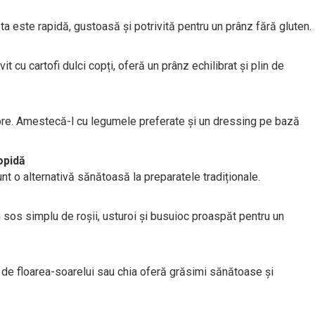
a este rapidă, gustoasă și potrivită pentru un prânz fără gluten.
t cu cartofi dulci copți, oferă un prânz echilibrat și plin de
bre. Amestecă-l cu legumele preferate și un dressing pe bază
opidă
nt o alternativă sănătoasă la preparatele tradiționale.
sos simplu de roșii, usturoi și busuioc proaspăt pentru un
de floarea-soarelui sau chia oferă grăsimi sănătoase și