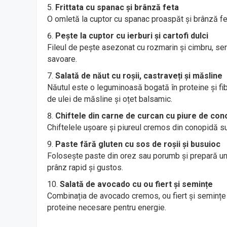
Frittata cu spanac și brânză feta
O omletă la cuptor cu spanac proaspăt și brânză fet
Pește la cuptor cu ierburi și cartofi dulci
Fileul de pește asezonat cu rozmarin și cimbru, servi
savoare.
Salată de năut cu roșii, castraveți și măsline
Năutul este o leguminoasă bogată în proteine și fi
de ulei de măsline și oțet balsamic.
Chiftele din carne de curcan cu piure de con
Chiftelele ușoare și piureul cremos din conopidă su
Paste fără gluten cu sos de roșii și busuioc
Folosește paste din orez sau porumb și prepară un 
prânz rapid și gustos.
Salată de avocado cu ou fiert și semințe
Combinația de avocado cremos, ou fiert și semințe 
proteine necesare pentru energie.