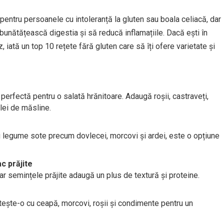
pentru persoanele cu intoleranță la gluten sau boala celiacă, dar
bunătățească digestia și să reducă inflamațiile. Dacă ești în
, iată un top 10 rețete fără gluten care să îți ofere varietate și
perfectă pentru o salată hrănitoare. Adaugă roșii, castraveți,
lei de măsline.
 cu legume sote precum dovlecei, morcovi și ardei, este o opțiune
c prăjite
ar semințele prăjite adaugă un plus de textură și proteine.
ătește-o cu ceapă, morcovi, roșii și condimente pentru un