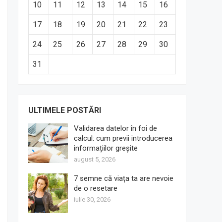
10
11
12
13
14
15
16
17
18
19
20
21
22
23
24
25
26
27
28
29
30
31
ULTIMELE POSTĂRI
Validarea datelor în foi de
calcul: cum previi introducerea
informațiilor greșite
august 5, 2026
7 semne că viața ta are nevoie
de o resetare
iulie 30, 2026