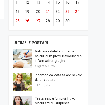
11
12
13
14
15
16
17
18
19
20
21
22
23
24
25
26
27
28
29
30
ULTIMELE POSTĂRI
Validarea datelor în foi de
calcul: cum previi introducerea
informațiilor greșite
august 5, 2026
7 semne că viața ta are nevoie
de o resetare
iulie 30, 2026
Testarea parfumului într-o
singură zi nu surprinde