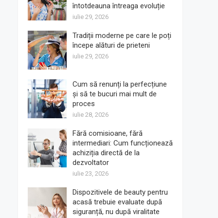
întotdeauna întreaga evoluție
iulie 29, 2026
Tradiții moderne pe care le poți
începe alături de prieteni
iulie 29, 2026
Cum să renunți la perfecțiune
și să te bucuri mai mult de
proces
iulie 28, 2026
Fără comisioane, fără
intermediari: Cum funcționează
achiziția directă de la
dezvoltator
iulie 23, 2026
Dispozitivele de beauty pentru
acasă trebuie evaluate după
siguranță, nu după viralitate