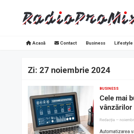
Acasă
Contact
Business
Lifestyle
Zi:
27 noiembrie 2024
BUSINESS
Cele mai b
vânzărilor
Redacția
—
noiembr
Automatizarea vâ