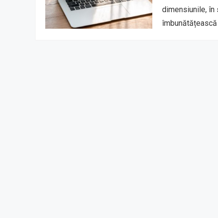
dimensiunile, în 
îmbunătățească e