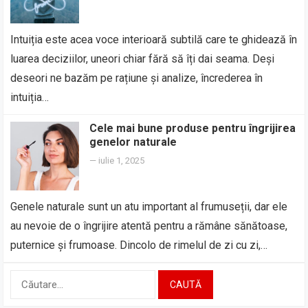
Intuiția este acea voce interioară subtilă care te ghidează în
luarea deciziilor, uneori chiar fără să îți dai seama. Deși
deseori ne bazăm pe rațiune și analize, încrederea în
intuiția…
Cele mai bune produse pentru îngrijirea
genelor naturale
—
iulie 1, 2025
Genele naturale sunt un atu important al frumuseții, dar ele
au nevoie de o îngrijire atentă pentru a rămâne sănătoase,
puternice și frumoase. Dincolo de rimelul de zi cu zi,…
Caută
după: