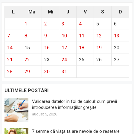
L
Ma
Mi
J
V
S
D
1
2
3
4
5
6
7
8
9
10
11
12
13
14
15
16
17
18
19
20
21
22
23
24
25
26
27
28
29
30
31
ULTIMELE POSTĂRI
Validarea datelor în foi de calcul: cum previi
introducerea informațiilor greșite
august 5, 2026
7 semne că viața ta are nevoie de o resetare