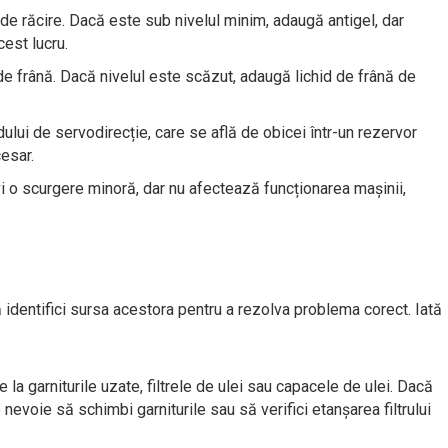
d de răcire. Dacă este sub nivelul minim, adaugă antigel, dar
est lucru.
 de frână. Dacă nivelul este scăzut, adaugă lichid de frână de
hidului de servodirecție, care se află de obicei într-un rezervor
esar.
i o scurgere minoră, dar nu afectează funcționarea mașinii,
 identifici sursa acestora pentru a rezolva problema corect. Iată
 la garniturile uzate, filtrele de ulei sau capacele de ulei. Dacă
nevoie să schimbi garniturile sau să verifici etanșarea filtrului