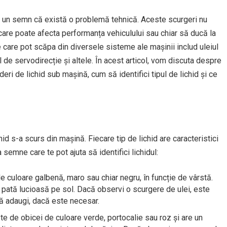
i un semn că există o problemă tehnică. Aceste scurgeri nu
care poate afecta performanța vehiculului sau chiar să ducă la
 care pot scăpa din diversele sisteme ale mașinii includ uleiul
dul de servodirecție și altele. În acest articol, vom discuta despre
eri de lichid sub mașină, cum să identifici tipul de lichid și ce
hid s-a scurs din mașină. Fiecare tip de lichid are caracteristici
 semne care te pot ajuta să identifici lichidul:
de culoare galbenă, maro sau chiar negru, în funcție de vârstă.
pată lucioasă pe sol. Dacă observi o scurgere de ulei, este
 să adaugi, dacă este necesar.
ste de obicei de culoare verde, portocalie sau roz și are un