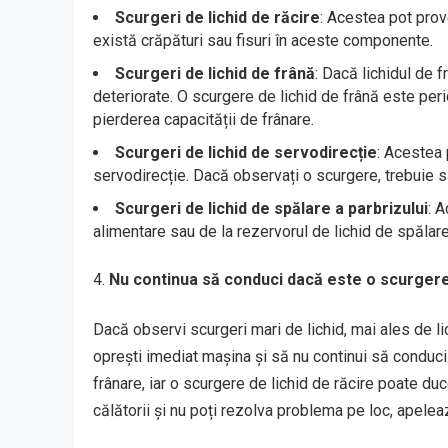
Scurgeri de lichid de răcire
: Acestea pot prov
există crăpături sau fisuri în aceste componente.
Scurgeri de lichid de frână
: Dacă lichidul de f
deteriorate. O scurgere de lichid de frână este per
pierderea capacității de frânare.
Scurgeri de lichid de servodirecție
: Acestea 
servodirecție. Dacă observați o scurgere, trebuie să
Scurgeri de lichid de spălare a parbrizului
: 
alimentare sau de la rezervorul de lichid de spălare.
Nu continua să conduci dacă este o scurgere
Dacă observi scurgeri mari de lichid, mai ales de l
oprești imediat mașina și să nu continui să conduc
frânare, iar o scurgere de lichid de răcire poate duc
călătorii și nu poți rezolva problema pe loc, apelea