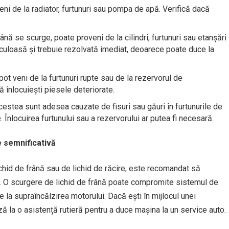
eni de la radiator, furtunuri sau pompa de apă. Verifică dacă
rână se scurge, poate proveni de la cilindri, furtunuri sau etanșări
iculoasă și trebuie rezolvată imediat, deoarece poate duce la
pot veni de la furtunuri rupte sau de la rezervorul de
 înlocuiești piesele deteriorate.
Acestea sunt adesea cauzate de fisuri sau găuri în furtunurile de
 Înlocuirea furtunului sau a rezervorului ar putea fi necesară.
 semnificativă
ichid de frână sau de lichid de răcire, este recomandat să
i. O scurgere de lichid de frână poate compromite sistemul de
e la supraîncălzirea motorului. Dacă ești în mijlocul unei
ză la o asistență rutieră pentru a duce mașina la un service auto.