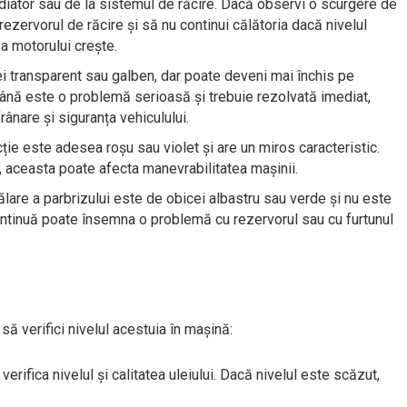
diator sau de la sistemul de răcire. Dacă observi o scurgere de
n rezervorul de răcire și să nu continui călătoria dacă nivelul
a motorului crește.
ei transparent sau galben, dar poate deveni mai închis pe
ână este o problemă serioasă și trebuie rezolvată imediat,
nare și siguranța vehiculului.
cție este adesea roșu sau violet și are un miros caracteristic.
, aceasta poate afecta manevrabilitatea mașinii.
ălare a parbrizului este de obicei albastru sau verde și nu este
 continuă poate însemna o problemă cu rezervorul sau cu furtunul
 să verifici nivelul acestuia în mașină:
 verifica nivelul și calitatea uleiului. Dacă nivelul este scăzut,