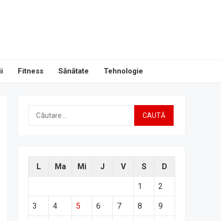
i
Fitness
Sănătate
Tehnologie
Caută
după:
L
Ma
Mi
J
V
S
D
1
2
3
4
5
6
7
8
9