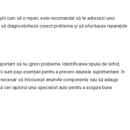
 știi cum să o repari, este recomandat să te adresezi unui
a să diagnosticheze corect problema și să efectueze reparațiile
ortant să nu ignori problema. Identificarea tipului de lichid,
erii sunt pași esențiali pentru a preveni daunele suplimentare. În
ie necesar să înlocuiești anumite componente sau să adaugi
să ceri ajutorul unui specialist auto pentru a asigura buna