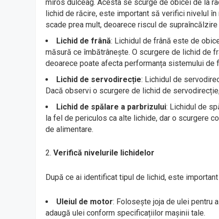
miros dulceag. Acesta se scurge de obicei de la ra
lichid de răcire, este important să verifici nivelul î
scade prea mult, deoarece riscul de supraîncălzire 
Lichid de frână
: Lichidul de frână este de obic
măsură ce îmbătrânește. O scurgere de lichid de fr
deoarece poate afecta performanța sistemului de frâ
Lichid de servodirecție
: Lichidul de servodire
Dacă observi o scurgere de lichid de servodirecție
Lichid de spălare a parbrizului
: Lichidul de sp
la fel de periculos ca alte lichide, dar o scurgere
de alimentare.
Verifică nivelurile lichidelor
După ce ai identificat tipul de lichid, este important
Uleiul de motor
: Folosește joja de ulei pentru a
adaugă ulei conform specificațiilor mașinii tale.