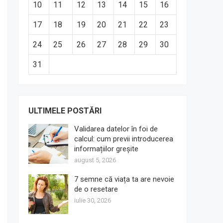
10
11
12
13
14
15
16
17
18
19
20
21
22
23
24
25
26
27
28
29
30
31
ULTIMELE POSTĂRI
Validarea datelor în foi de
calcul: cum previi introducerea
informațiilor greșite
august 5, 2026
7 semne că viața ta are nevoie
de o resetare
iulie 30, 2026