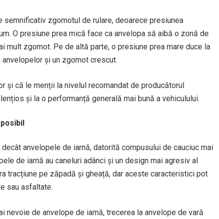
 semnificativ zgomotul de rulare, deoarece presiunea
drum. O presiune prea mică face ca anvelopa să aibă o zonă de
i mult zgomot. Pe de altă parte, o presiune prea mare duce la
a anvelopelor și un zgomot crescut.
or și că le menții la nivelul recomandat de producătorul
 silențios și la o performanță generală mai bună a vehiculului.
posibil
e decât anvelopele de iarnă, datorită compusului de cauciuc mai
opele de iarnă au caneluri adânci și un design mai agresiv al
ra tracțiune pe zăpadă și gheață, dar aceste caracteristici pot
te sau asfaltate.
 ai nevoie de anvelope de iarnă, trecerea la anvelope de vară