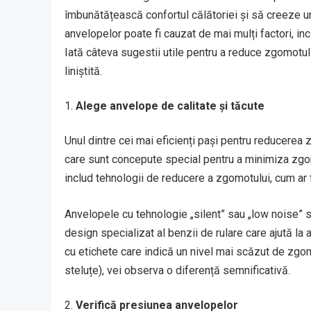
îmbunătățească confortul călătoriei și să creeze un 
anvelopelor poate fi cauzat de mai mulți factori, inc
Iată câteva sugestii utile pentru a reduce zgomotul
liniștită.
Alege anvelope de calitate și tăcute
Unul dintre cei mai eficienți pași pentru reducerea
care sunt concepute special pentru a minimiza zgo
includ tehnologii de reducere a zgomotului, cum ar f
Anvelopele cu tehnologie „silent” sau „low noise” s
design specializat al benzii de rulare care ajută la 
cu etichete care indică un nivel mai scăzut de zgo
steluțe), vei observa o diferență semnificativă.
Verifică presiunea anvelopelor