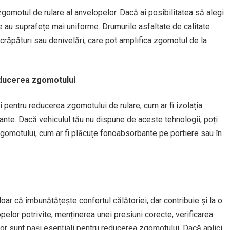
gomotul de rulare al anvelopelor. Dacă ai posibilitatea să alegi
e au suprafețe mai uniforme. Drumurile asfaltate de calitate
crăpături sau denivelări, care pot amplifica zgomotul de la
educerea zgomotului
pentru reducerea zgomotului de rulare, cum ar fi izolația
nte. Dacă vehiculul tău nu dispune de aceste tehnologii, poți
zgomotului, cum ar fi plăcuțe fonoabsorbante pe portiere sau în
ar că îmbunătățește confortul călătoriei, dar contribuie și la o
lor potrivite, menținerea unei presiuni corecte, verificarea
ilor sunt pași esențiali pentru reducerea zgomotului. Dacă aplici