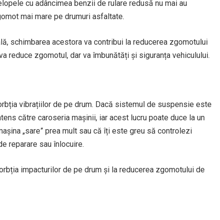
velopele cu adâncimea benzii de rulare redusă nu mai au
zgomot mai mare pe drumuri asfaltate.
lă, schimbarea acestora va contribui la reducerea zgomotului
 va reduce zgomotul, dar va îmbunătăți și siguranța vehiculului.
orbția vibrațiilor de pe drum. Dacă sistemul de suspensie este
intens către caroseria mașinii, iar acest lucru poate duce la un
șina „sare” prea mult sau că îți este greu să controlezi
de reparare sau înlocuire.
orbția impacturilor de pe drum și la reducerea zgomotului de