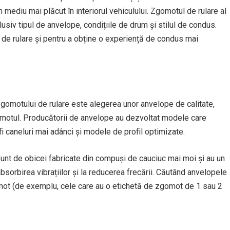
mediu mai plăcut în interiorul vehiculului. Zgomotul de rulare al
lusiv tipul de anvelope, condițiile de drum și stilul de condus.
 de rulare și pentru a obține o experiență de condus mai
 zgomotului de rulare este alegerea unor anvelope de calitate,
motul. Producătorii de anvelope au dezvoltat modele care
i caneluri mai adânci și modele de profil optimizate.
unt de obicei fabricate din compuși de cauciuc mai moi și au un
absorbirea vibrațiilor și la reducerea frecării. Căutând anvelopele
mot (de exemplu, cele care au o etichetă de zgomot de 1 sau 2