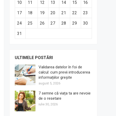
10
11
12
13
14
15
16
17
18
19
20
21
22
23
24
25
26
27
28
29
30
31
ULTIMELE POSTĂRI
Validarea datelor în foi de
calcul: cum previi introducerea
informațiilor greșite
august 5, 2026
7 semne că viața ta are nevoie
de o resetare
iulie 30, 2026