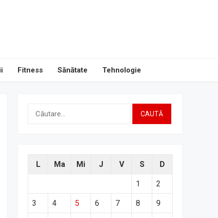
i
Fitness
Sănătate
Tehnologie
Caută
după:
L
Ma
Mi
J
V
S
D
1
2
3
4
5
6
7
8
9