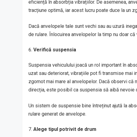
eficiență în absorbția vibrațiilor. De asemenea, an
tracțiune optimă, iar acest lucru poate duce la un 
Dacă anvelopele tale sunt vechi sau au uzură inega
de rulare. Înlocuirea anvelopelor la timp nu doar că
Verifică suspensia
Suspensia vehiculului joacă un rol important în abs
uzat sau deteriorat, vibrațiile pot fi transmise mai 
zgomot mai mare al anvelopelor. Dacă observi că ma
direcția, este posibil ca suspensia să aibă nevoie 
Un sistem de suspensie bine întreținut ajută la abs
rulare generat de anvelope.
Alege tipul potrivit de drum