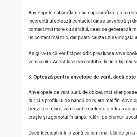
Anvelopele subumflate sau supraumflate pot crește
incorectă afectează contactul dintre anvelopă și 
contact mai mare cu asfaltul, ceea ce generează ma
un contact mai mic, dar poate cauza uzura inegală 
Asigură-te că verifici periodic presiunea anvelopel
vehiculului. Acest lucru va contribui la un rulaj mai
Optează pentru anvelope de vară, dacă este 
Anvelopele de vară sunt, de obicei, mai silențioas
dur și a profilului de bandă de rulare mai fin. Anvel
benzii de rulare, care sunt excelente pentru a asigu
crește și zgomotul în timpul rulării pe drumuri usca
Dacă locuiești într-o zonă cu ierni mai blânde și nu