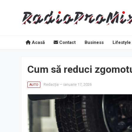
Acasă
Contact
Business
Lifestyle
Cum să reduci zgomotul
Redacția
—
ianuarie 17, 2026
AUTO