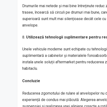
Drumurile mai netede și mai bine întreținute reduc z
trasee, încearcă să circuli pe drumuri mai bune, car
superioară sunt mult mai silențioase decât cele cu 
anvelope.
Utilizează tehnologii suplimentare pentru r
Unele vehicule moderne sunt echipate cu tehnologii 
suplimentară a cabinelor și materialele fonoabsorba
instala unele soluții aftermarket pentru reducerea 
habitaclu.
Concluzie
Reducerea zgomotului de rulare al anvelopelor nu do
experiență de condus mai plăcută. Alegerea anvelope
suspensiei și realizarea unei aliniere corecte a roț