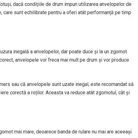
Totuși, dacă condițiile de drum impun utilizarea anvelopelor de
 care sunt echilibrate pentru a oferi atât performanță pe timp
a uzura inegală a anvelopelor, dar poate duce și la un zgomot
te corect, anvelopele vor freca mai mult pe drum și vor produce
 mers sau că anvelopele sunt uzate inegal, este recomandat să
niere corectă a roților. Aceasta va reduce atât zgomotul, cât și
gomot mai mare, deoarece banda de rulare nu mai are aceeași