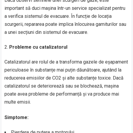
Dacă observi semnele unei scurgeri de gaze, este
important să duci mașina într-un service specializat pentru
a verifica sistemul de evacuare. În funcție de locația
scurgerii, repararea poate implica înlocuirea garniturilor sau
a unei secțiuni din sistemul de evacuare.
Probleme cu catalizatorul
Catalizatorul are rolul de a transforma gazele de eșapament
periculoase în substanțe mai puțin dăunătoare, ajutând la
reducerea emisiilor de CO2 și alte substanțe toxice. Dacă
catalizatorul se deteriorează sau se blochează, mașina
poate avea probleme de performanță și va produce mai
multe emisii.
Simptome:
Pierdere de putere a motorului.