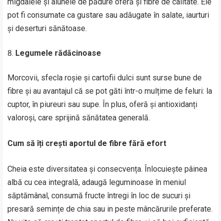
migdalele și alunele de pădure oferă și fibre de calitate. Ele
pot fi consumate ca gustare sau adăugate în salate, iaurturi
și deserturi sănătoase.
Legumele rădăcinoase
Morcovii, sfecla roșie și cartofii dulci sunt surse bune de
fibre și au avantajul că se pot găti într-o mulțime de feluri: la
cuptor, în piureuri sau supe. În plus, oferă și antioxidanți
valoroși, care sprijină sănătatea generală.
Cum să îți crești aportul de fibre fără efort
Cheia este diversitatea și consecvența. Înlocuiește pâinea
albă cu cea integrală, adaugă leguminoase în meniul
săptămânal, consumă fructe întregi în loc de sucuri și
presară semințe de chia sau in peste mâncărurile preferate.