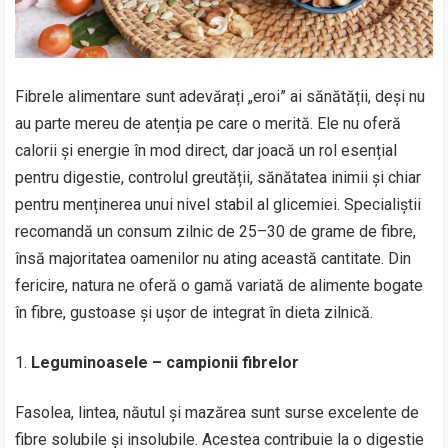
Fibrele alimentare sunt adevărați „eroi” ai sănătății, deși nu
au parte mereu de atenția pe care o merită. Ele nu oferă
calorii și energie în mod direct, dar joacă un rol esențial
pentru digestie, controlul greutății, sănătatea inimii și chiar
pentru menținerea unui nivel stabil al glicemiei. Specialiștii
recomandă un consum zilnic de 25–30 de grame de fibre,
însă majoritatea oamenilor nu ating această cantitate. Din
fericire, natura ne oferă o gamă variată de alimente bogate
în fibre, gustoase și ușor de integrat în dieta zilnică.
Leguminoasele – campionii fibrelor
Fasolea, lintea, năutul și mazărea sunt surse excelente de
fibre solubile și insolubile. Acestea contribuie la o digestie