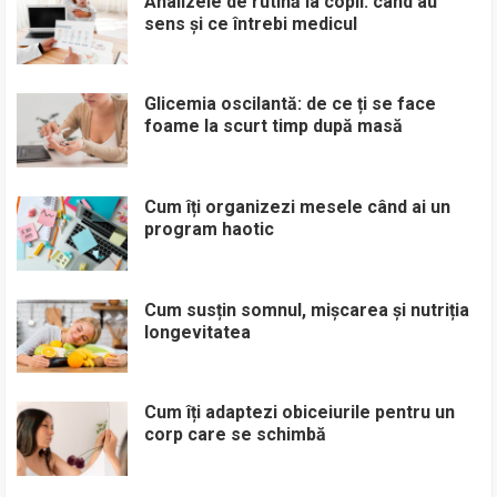
Analizele de rutină la copii: când au
sens și ce întrebi medicul
Glicemia oscilantă: de ce ți se face
foame la scurt timp după masă
Cum îți organizezi mesele când ai un
program haotic
Cum susțin somnul, mișcarea și nutriția
longevitatea
Cum îți adaptezi obiceiurile pentru un
corp care se schimbă