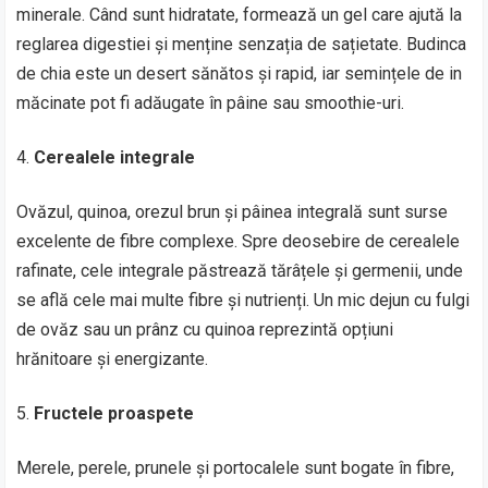
minerale. Când sunt hidratate, formează un gel care ajută la
reglarea digestiei și menține senzația de sațietate. Budinca
de chia este un desert sănătos și rapid, iar semințele de in
măcinate pot fi adăugate în pâine sau smoothie-uri.
Cerealele integrale
Ovăzul, quinoa, orezul brun și pâinea integrală sunt surse
excelente de fibre complexe. Spre deosebire de cerealele
rafinate, cele integrale păstrează tărâțele și germenii, unde
se află cele mai multe fibre și nutrienți. Un mic dejun cu fulgi
de ovăz sau un prânz cu quinoa reprezintă opțiuni
hrănitoare și energizante.
Fructele proaspete
Merele, perele, prunele și portocalele sunt bogate în fibre,