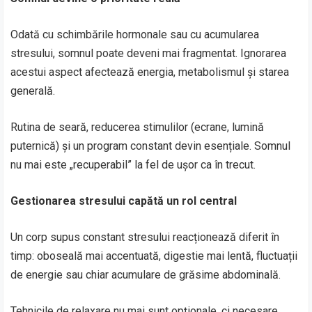
Odată cu schimbările hormonale sau cu acumularea
stresului, somnul poate deveni mai fragmentat. Ignorarea
acestui aspect afectează energia, metabolismul și starea
generală.
Rutina de seară, reducerea stimulilor (ecrane, lumină
puternică) și un program constant devin esențiale. Somnul
nu mai este „recuperabil” la fel de ușor ca în trecut.
Gestionarea stresului capătă un rol central
Un corp supus constant stresului reacționează diferit în
timp: oboseală mai accentuată, digestie mai lentă, fluctuații
de energie sau chiar acumulare de grăsime abdominală.
Tehnicile de relaxare nu mai sunt opționale, ci necesare.