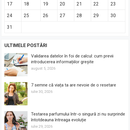
17
18
19
20
21
22
23
24
25
26
27
28
29
30
31
ULTIMELE POSTĂRI
Validarea datelor în foi de calcul: cum previi
introducerea informațiilor greșite
august 5, 2026
7 semne că viața ta are nevoie de o resetare
iulie 30, 2026
Testarea parfumului într-o singură zi nu surprinde
întotdeauna întreaga evoluție
iulie 29, 2026