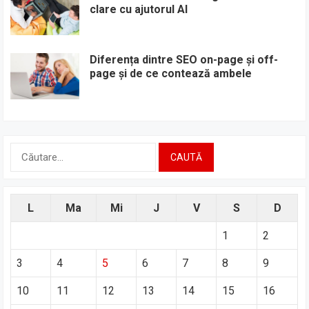
clare cu ajutorul AI
Diferența dintre SEO on-page și off-
page și de ce contează ambele
Caută
după:
L
Ma
Mi
J
V
S
D
1
2
3
4
5
6
7
8
9
10
11
12
13
14
15
16