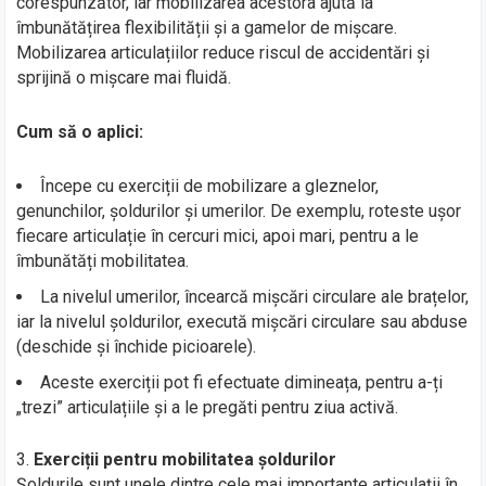
corespunzător, iar mobilizarea acestora ajută la
îmbunătățirea flexibilității și a gamelor de mișcare.
Mobilizarea articulațiilor reduce riscul de accidentări și
sprijină o mișcare mai fluidă.
Cum să o aplici:
Începe cu exerciții de mobilizare a gleznelor,
genunchilor, șoldurilor și umerilor. De exemplu, roteste ușor
fiecare articulație în cercuri mici, apoi mari, pentru a le
îmbunătăți mobilitatea.
La nivelul umerilor, încearcă mișcări circulare ale brațelor,
iar la nivelul șoldurilor, execută mișcări circulare sau abduse
(deschide și închide picioarele).
Aceste exerciții pot fi efectuate dimineața, pentru a-ți
„trezi” articulațiile și a le pregăti pentru ziua activă.
Exerciții pentru mobilitatea șoldurilor
Șoldurile sunt unele dintre cele mai importante articulații în