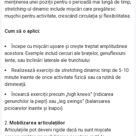
menținerea unei poziții pentru o perioadă mai lungă de timp,
stretching-ul dinamic include mișcări care pregătesc
mușchii pentru activitate, crescând circulația și flexibilitatea.
Cum să o aplici:
Începe cu mișcări ușoare și crește treptat amplitudinea
acestora. Exemple includ cercuri ale brațelor, genuflexiuni
lente, sau înclinări laterale ale trunchiului.
Realizează exerciții de stretching dinamic timp de 5-10
minute înainte de orice activitate fizică sau ca rutină de
dimineață.
Încearcă exerciții precum „high knees” (ridicarea
genunchilor la piept) sau „leg swings” (balansarea
picioarelor înainte și înapoi).
Mobilizarea articulațiilor
Articulațiile pot deveni rigide dacă nu sunt mișcate