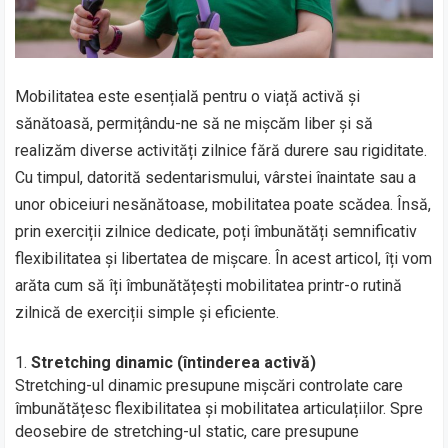
Mobilitatea este esențială pentru o viață activă și
sănătoasă, permițându-ne să ne mișcăm liber și să
realizăm diverse activități zilnice fără durere sau rigiditate.
Cu timpul, datorită sedentarismului, vârstei înaintate sau a
unor obiceiuri nesănătoase, mobilitatea poate scădea. Însă,
prin exerciții zilnice dedicate, poți îmbunătăți semnificativ
flexibilitatea și libertatea de mișcare. În acest articol, îți vom
arăta cum să îți îmbunătățești mobilitatea printr-o rutină
zilnică de exerciții simple și eficiente.
Stretching dinamic (întinderea activă)
Stretching-ul dinamic presupune mișcări controlate care
îmbunătățesc flexibilitatea și mobilitatea articulațiilor. Spre
deosebire de stretching-ul static, care presupune