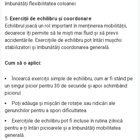
îmbunătăți flexibilitatea coloanei.
Exerciții de echilibru și coordonare
Echilibrul joacă un rol important în menținerea mobilității,
deoarece îți permite să te miști mai fluid și să previi
accidentările. Exercițiile de echilibru pot întări mușchii
stabilizatori și îmbunătăți coordonarea generală.
Cum să o aplici:
Încearcă exerciții simple de echilibru, cum ar fi stând pe
un singur picior pentru 30 de secunde și apoi schimbând
piciorul.
Poți adăuga și mișcări de rotație sau ridicări ale
genunchilor pentru a spori dificultatea.
Exercițiile de echilibru pot fi incluse în rutina zilnică
pentru a-ți întări picioarele și a îmbunătăți mobilitatea
generală.