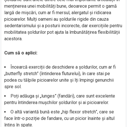
menținerea unei mobilități bune, deoarece permit o gamă
largă de mișcări, cum ar fi mersul, alergatul și ridicarea
picioarelor. Mulți oameni au șoldurile rigide din cauza
sedentarismului și a posturii incorecte, dar exercițiile pentru
mobilitatea șoldurilor pot ajuta la îmbunătățirea flexibilității
acestora.
Cum să o aplici:
Încearcă exerciții de deschidere a șoldurilor, cum ar fi
„butterfly stretch” (întinderea fluturelui), în care stai pe
podea cu tălpile picioarelor unite și îți împingi genunchii
spre sol.
Poți adăuga și „lunges” (fandări), care sunt excelente
pentru întinderea mușchilor șoldurilor și ai picioarelor.
O altă variantă bună este „hip flexor stretch”, care se
face într-o poziție de fandare, cu un picior înainte și altul
întins în spate.