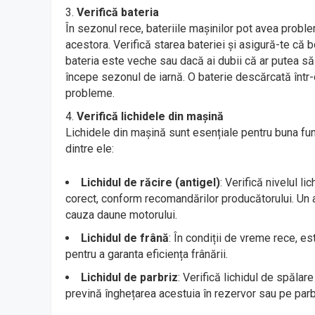
Verifică bateria
În sezonul rece, bateriile mașinilor pot avea prob
acestora. Verifică starea bateriei și asigură-te că
bateria este veche sau dacă ai dubii că ar putea să 
începe sezonul de iarnă. O baterie descărcată într
probleme.
Verifică lichidele din mașină
Lichidele din mașină sunt esențiale pentru buna funcți
dintre ele:
Lichidul de răcire (antigel)
: Verifică nivelul l
corect, conform recomandărilor producătorului. Un a
cauza daune motorului.
Lichidul de frână
: În condiții de vreme rece, es
pentru a garanta eficiența frânării.
Lichidul de parbriz
: Verifică lichidul de spălar
prevină înghețarea acestuia în rezervor sau pe parb