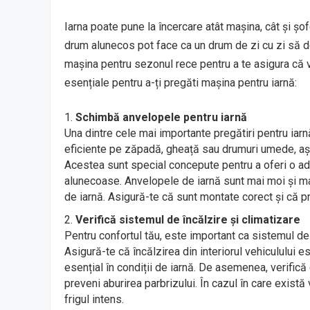
Iarna poate pune la încercare atât mașina, cât și șo
drum alunecos pot face ca un drum de zi cu zi să d
mașina pentru sezonul rece pentru a te asigura că ve
esențiale pentru a-ți pregăti mașina pentru iarnă:
Schimbă anvelopele pentru iarnă
Una dintre cele mai importante pregătiri pentru ia
eficiente pe zăpadă, gheață sau drumuri umede, aș
Acestea sunt special concepute pentru a oferi o ad
alunecoase. Anvelopele de iarnă sunt mai moi și mai 
de iarnă. Asigură-te că sunt montate corect și că p
Verifică sistemul de încălzire și climatizare
Pentru confortul tău, este important ca sistemul de 
Asigură-te că încălzirea din interiorul vehiculului 
esențial în condiții de iarnă. De asemenea, verific
preveni aburirea parbrizului. În cazul în care există
frigul intens.