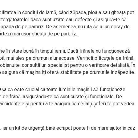
ilitatea în condiții de iarnă, când zăpada, ploaia sau gheața pot
 ștergătoarelor dacă sunt uzate sau defecte și asigură-te că
zăpada de pe parbriz. De asemenea, nu uita să ai un spray de
ărtezi mai ușor gheața de pe parbriz.
fie în stare bună în timpul iernii. Dacă frânele nu funcționează
il, mai ales pe drumuri alunecoase. Verifică plăcuțele de frână
bișnuite, consultă un specialist pentru o verificare detaliată. În
e asigura că mașina îți oferă stabilitate pe drumurile înzăpezite.
așa că este crucial ca toate luminile mașinii să funcționeze
le de frână, asigurându-te că sunt curate și funcționale. De
ccidentele și pentru a te asigura că ceilalți șoferi te pot vedea
, iar un kit de urgență bine echipat poate fi de mare ajutor în caz