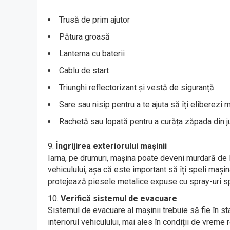
Trusă de prim ajutor
Pătura groasă
Lanterna cu baterii
Cablu de start
Triunghi reflectorizant și vestă de siguranță
Sare sau nisip pentru a te ajuta să îți eliberez
Rachetă sau lopată pentru a curăța zăpada din ju
Îngrijirea exteriorului mașinii
Iarna, pe drumuri, mașina poate deveni murdară de l
vehiculului, așa că este important să îți speli mași
protejează piesele metalice expuse cu spray-uri sp
Verifică sistemul de evacuare
Sistemul de evacuare al mașinii trebuie să fie în 
interiorul vehiculului, mai ales în condiții de vreme