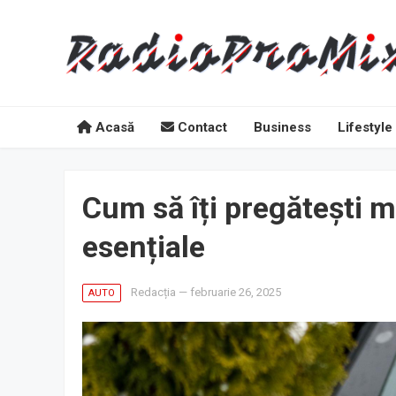
Acasă
Contact
Business
Lifestyle
Cum să îți pregătești m
esențiale
Redacția
—
februarie 26, 2025
AUTO