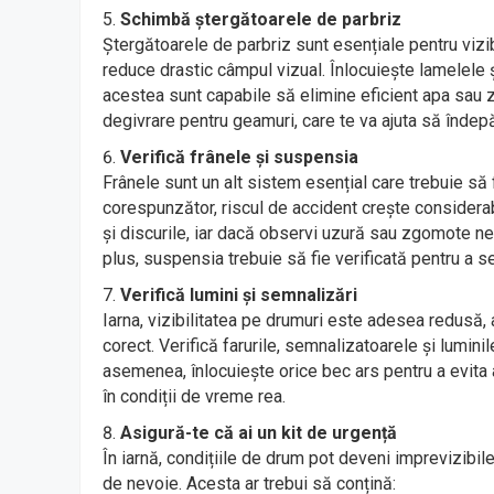
Schimbă ștergătoarele de parbriz
Ștergătoarele de parbriz sunt esențiale pentru vizib
reduce drastic câmpul vizual. Înlocuiește lamelele
acestea sunt capabile să elimine eficient apa sau 
degivrare pentru geamuri, care te va ajuta să îndep
Verifică frânele și suspensia
Frânele sunt un alt sistem esențial care trebuie să 
corespunzător, riscul de accident crește considerab
și discurile, iar dacă observi uzură sau zgomote neo
plus, suspensia trebuie să fie verificată pentru a s
Verifică lumini și semnalizări
Iarna, vizibilitatea pe drumuri este adesea redusă, 
corect. Verifică farurile, semnalizatoarele și lumini
asemenea, înlocuiește orice bec ars pentru a evita a
în condiții de vreme rea.
Asigură-te că ai un kit de urgență
În iarnă, condițiile de drum pot deveni imprevizibile
de nevoie. Acesta ar trebui să conțină: