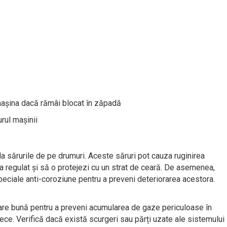
i mașina dacă rămâi blocat în zăpadă
rul mașinii
a sărurile de pe drumuri. Aceste săruri pot cauza ruginirea
na regulat și să o protejezi cu un strat de ceară. De asemenea,
eciale anti-coroziune pentru a preveni deteriorarea acestora.
stare bună pentru a preveni acumularea de gaze periculoase în
 rece. Verifică dacă există scurgeri sau părți uzate ale sistemului