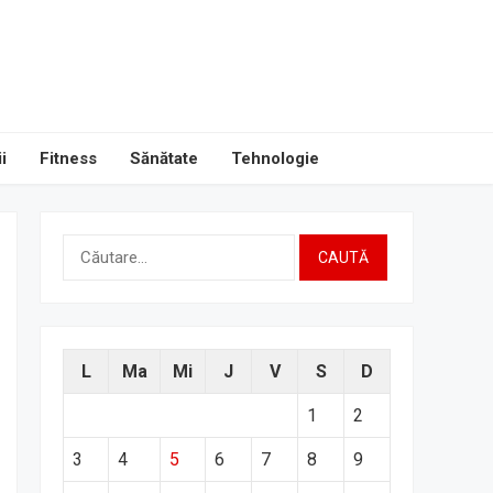
i
Fitness
Sănătate
Tehnologie
Caută
după:
L
Ma
Mi
J
V
S
D
1
2
3
4
5
6
7
8
9