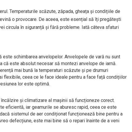
ferul. Temperaturile scăzute, zăpada, gheața și condițiile de
evină o provocare. De aceea, este esențial să îți pregătești
i circula în siguranță și fără probleme. Iată câteva sfaturi
rnă este schimbarea anvelopelor. Anvelopele de vară nu sunt
a că este absolut necesar să montezi anvelope de iarnă.
erență mai bună la temperaturi scăzute și pe drumuri
flexibile, ceea ce le face ideale pentru a face față condițiilor
resiunea lor este optimă.
încălzire și climatizare al mașinii să funcționeze corect.
este eficientă, iar geamurile se aburesc rapid, ceea ce este
ă dacă sistemul de aer condiționat funcționează bine pentru a
 vreo defecțiune, este mai bine să o repari înainte de a veni