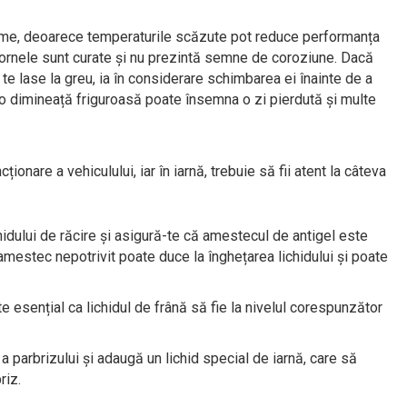
leme, deoarece temperaturile scăzute pot reduce performanța
 bornele sunt curate și nu prezintă semne de coroziune. Dacă
te lase la greu, ia în considerare schimbarea ei înainte de a
-o dimineață friguroasă poate însemna o zi pierdută și multe
onare a vehiculului, iar în iarnă, trebuie să fii atent la câteva
ichidului de răcire și asigură-te că amestecul de antigel este
mestec nepotrivit poate duce la înghețarea lichidului și poate
te esențial ca lichidul de frână să fie la nivelul corespunzător
e a parbrizului și adaugă un lichid special de iarnă, care să
riz.