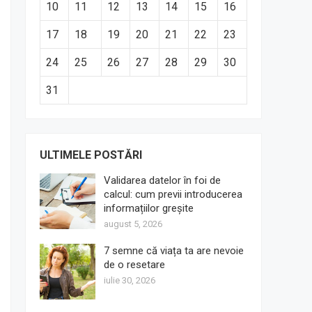
10
11
12
13
14
15
16
17
18
19
20
21
22
23
24
25
26
27
28
29
30
31
ULTIMELE POSTĂRI
Validarea datelor în foi de
calcul: cum previi introducerea
informațiilor greșite
august 5, 2026
7 semne că viața ta are nevoie
de o resetare
iulie 30, 2026