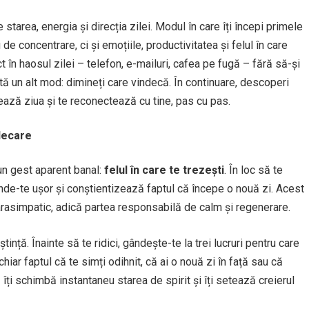
tarea, energia și direcția zilei. Modul în care îți începi primele
de concentrare, ci și emoțiile, productivitatea și felul în care
t în haosul zilei – telefon, e-mailuri, cafea pe fugă – fără să-și
tă un alt mod: dimineți care vindecă. În continuare, descoperi
tează ziua și te reconectează cu tine, pas cu pas.
decare
un gest aparent banal:
felul în care te trezești
. În loc să te
tinde-te ușor și conștientizează faptul că începe o nouă zi. Acest
asimpatic, adică partea responsabilă de calm și regenerare.
tință. Înainte să te ridici, gândește-te la trei lucruri pentru care
hiar faptul că te simți odihnit, că ai o nouă zi în față sau că
îți schimbă instantaneu starea de spirit și îți setează creierul