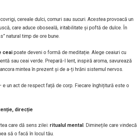
covrigi, cereale dulci, cornuri sau sucuri. Acestea provoacă un
că, care aduce oboseală, iritabilitate și poftă de dulce. În
s” natural timp de ore bune.
e ceai
poate deveni o formă de meditație. Alege ceaiuri cu
mentă sau ceai verde. Prepară-l lent, inspiră aroma, savurează
 ancora mintea în prezent și de a-ți hrăni sistemul nervos.
 e un act de respect față de corp. Fiecare înghițitură este o
enție, direcție
artea care dă sens zilei:
ritualul mental
. Diminețile care vindecă
mea să o facă în locul tău.