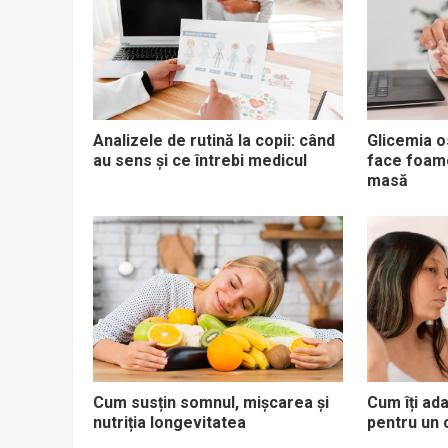
Analizele de rutină la copii: când
Glicemia os
au sens și ce întrebi medicul
face foame
masă
Cum susțin somnul, mișcarea și
Cum îți ada
nutriția longevitatea
pentru un 