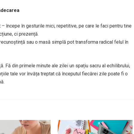
indecarea
începe în gesturile mici, repetitive, pe care le faci pentru tine
țiune, ci prezență.
recunoștință sau o masă simplă pot transforma radical felul în
ță. Fă din primele minute ale zilei un spațiu sacru al echilibrului,
ile tale vor învăța treptat că începutul fiecărei zile poate fi o
nă.