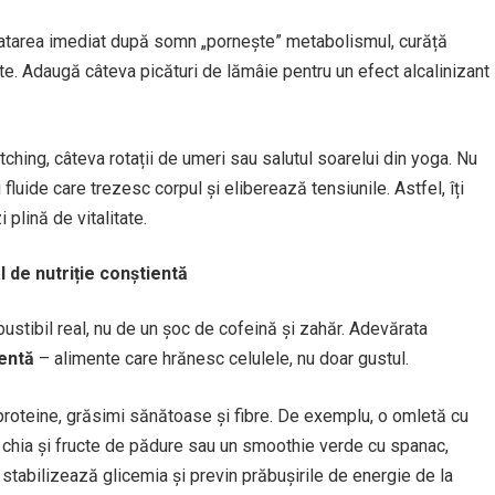
ratarea imediat după somn „pornește” metabolismul, curăță
te. Adaugă câteva picături de lămâie pentru un efect alcalinizant
tching, câteva rotații de umeri sau salutul soarelui din yoga. Nu
luide care trezesc corpul și eliberează tensiunile. Astfel, îți
i plină de vitalitate.
 de nutriție conștientă
stibil real, nu de un șoc de cofeină și zahăr. Adevărata
ientă
– alimente care hrănesc celulele, nu doar gustul.
proteine, grăsimi sănătoase și fibre. De exemplu, o omletă cu
 chia și fructe de pădure sau un smoothie verde cu spanac,
 stabilizează glicemia și previn prăbușirile de energie de la