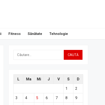
i
Fitness
Sănătate
Tehnologie
Caută
după:
L
Ma
Mi
J
V
S
D
1
2
3
4
5
6
7
8
9