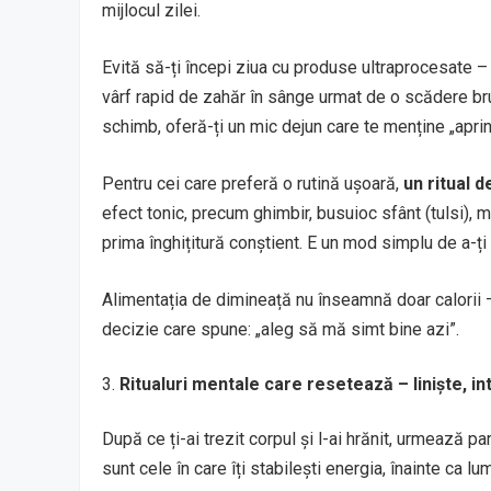
mijlocul zilei.
Evită să-ți începi ziua cu produse ultraprocesate – 
vârf rapid de zahăr în sânge urmat de o scădere brus
schimb, oferă-ți un mic dejun care te menține „aprin
Pentru cei care preferă o rutină ușoară,
un ritual d
efect tonic, precum ghimbir, busuioc sfânt (tulsi), 
prima înghițitură conștient. E un mod simplu de a-ți
Alimentația de dimineață nu înseamnă doar calorii –
decizie care spune: „aleg să mă simt bine azi”.
Ritualuri mentale care resetează – liniște, int
După ce ți-ai trezit corpul și l-ai hrănit, urmează p
sunt cele în care îți stabilești energia, înainte ca lu