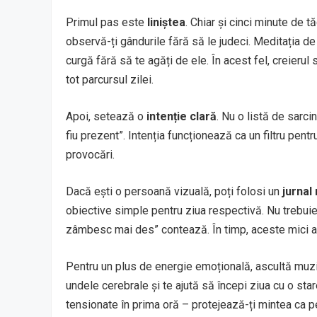
Primul pas este
liniștea
. Chiar și cinci minute de t
observă-ți gândurile fără să le judeci. Meditația d
curgă fără să te agăți de ele. În acest fel, creierul
tot parcursul zilei.
Apoi, setează o
intenție clară
. Nu o listă de sarcin
fiu prezent”. Intenția funcționează ca un filtru pent
provocări.
Dacă ești o persoană vizuală, poți folosi un
jurnal
obiective simple pentru ziua respectivă. Nu trebuie 
zâmbesc mai des” contează. În timp, aceste mici af
Pentru un plus de energie emoțională, ascultă muzic
undele cerebrale și te ajută să începi ziua cu o stare 
tensionate în prima oră – protejează-ți mintea ca p