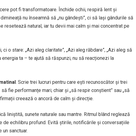
ăcere pot fi transformatoare. Închide ochii, respiră lent și
e dimineață nu înseamnă să „nu gândești”, ci să lași gândurile să
 se resetează natural, iar tu devii mai calm și mai concentrat pe
i, ci o stare: „Azi aleg claritate”, „Azi aleg răbdare”, „Azi aleg să
ru energia ta – te ajută să răspunzi, nu să reacționezi la
 matinal
. Scrie trei lucruri pentru care ești recunoscător și trei
să fie performanțe mari; chiar și „să respir conștient” sau „să
irmații creează o ancoră de calm și direcție.
ă liniștită, sunete naturale sau mantre. Ritmul blând reglează
de echilibru profund. Evită știrile, notificările și conversațiile
e un sanctuar.