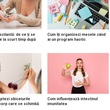
cilantă: de ce ți se
Cum îți organizezi mesele când
 la scurt timp după
ai un program haotic
ptezi obiceiurile
Cum influențează intestinul
corp care se schimbă
imunitatea