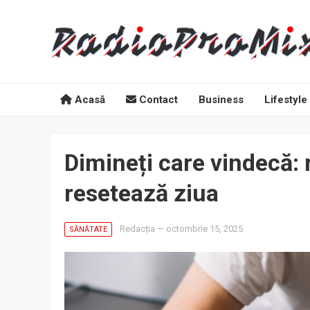
Acasă
Contact
Business
Lifestyle
Dimineți care vindecă: ri
resetează ziua
Redacția
—
octombrie 15, 2025
SĂNĂTATE