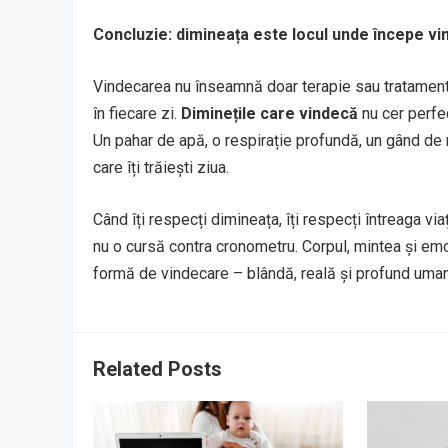
Concluzie: dimineața este locul unde începe v
Vindecarea nu înseamnă doar terapie sau tratament – 
în fiecare zi.
Diminețile care vindecă
nu cer perfec
Un pahar de apă, o respirație profundă, un gând de 
care îți trăiești ziua.
Când îți respecți dimineața, îți respecți întreaga via
nu o cursă contra cronometru. Corpul, mintea și emoți
formă de vindecare – blândă, reală și profund uma
Related Posts