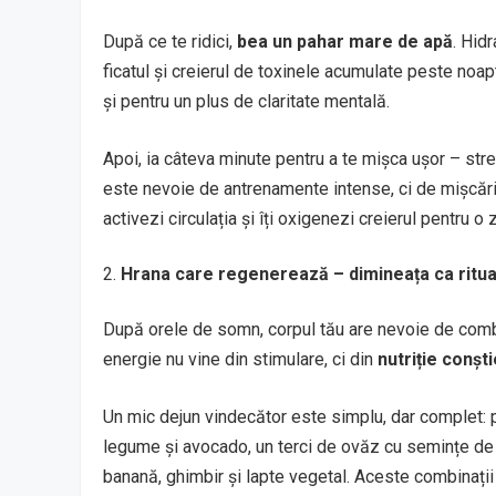
După ce te ridici,
bea un pahar mare de apă
. Hid
ficatul și creierul de toxinele acumulate peste noap
și pentru un plus de claritate mentală.
Apoi, ia câteva minute pentru a te mișca ușor – stre
este nevoie de antrenamente intense, ci de mișcări f
activezi circulația și îți oxigenezi creierul pentru o z
Hrana care regenerează – dimineața ca ritual
După orele de somn, corpul tău are nevoie de combu
energie nu vine din stimulare, ci din
nutriție conșt
Un mic dejun vindecător este simplu, dar complet: 
legume și avocado, un terci de ovăz cu semințe de
banană, ghimbir și lapte vegetal. Aceste combinații