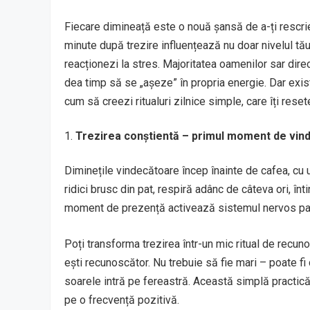
Fiecare dimineață este o nouă șansă de a-ți rescrie s
minute după trezire influențează nu doar nivelul tău 
reacționezi la stres. Majoritatea oamenilor sar direc
dea timp să se „așeze” în propria energie. Dar exis
cum să creezi ritualuri zilnice simple, care îți rese
Trezirea conștientă – primul moment de vin
Diminețile vindecătoare încep înainte de cafea, cu 
ridici brusc din pat, respiră adânc de câteva ori, în
moment de prezență activează sistemul nervos par
Poți transforma trezirea într-un mic ritual de recunoș
ești recunoscător. Nu trebuie să fie mari – poate fi c
soarele intră pe fereastră. Această simplă practică 
pe o frecvență pozitivă.