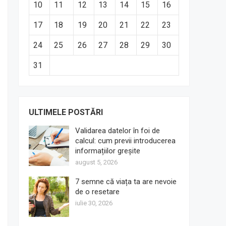
10
11
12
13
14
15
16
17
18
19
20
21
22
23
24
25
26
27
28
29
30
31
ULTIMELE POSTĂRI
Validarea datelor în foi de
calcul: cum previi introducerea
informațiilor greșite
august 5, 2026
7 semne că viața ta are nevoie
de o resetare
iulie 30, 2026