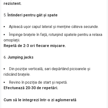
rezistent.
Întinderi pentru gât și spate
Apleacă ușor capul lateral și menține câteva secunde.
Împinge brațele în față, rotunjind spatele pentru a relaxa
omoplații.
Repetă de 2-3 ori fiecare mișcare.
Jumping jacks
Din poziție verticală, sari depărtând picioarele și
ridicând brațele.
Revino în poziția de start și repetă.
Efectuează 20-30 de repetări.
Cum să le integrezi într-o zi aglomerată