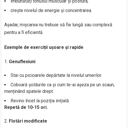
îmbunătăți tonusul muscular și postura;
crește nivelul de energie și concentrarea.
Așadar, mișcarea nu trebuie să fie lungă sau complexă
pentru a fi eficientă.
Exemple de exerciții ușoare și rapide
Genuflexiuni
Stai cu picioarele depărtate la nivelul umerilor.
Coboară șoldurile ca și cum te-ai așeza pe un scaun,
menținând spatele drept.
Revino încet la poziția inițială.
Repetă de 10-15 ori.
Flotări modificate