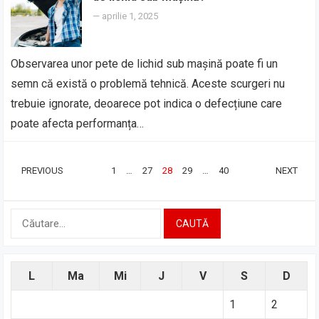
—
aprilie 1, 2025
Observarea unor pete de lichid sub mașină poate fi un
semn că există o problemă tehnică. Aceste scurgeri nu
trebuie ignorate, deoarece pot indica o defecțiune care
poate afecta performanța…
PAGINAȚIE
PREVIOUS
1
…
27
28
29
…
40
NEXT
ARTICOLE
Caută
după:
L
Ma
Mi
J
V
S
D
1
2