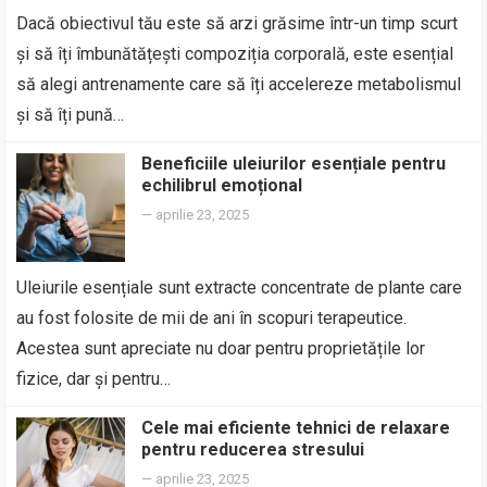
Dacă obiectivul tău este să arzi grăsime într-un timp scurt
și să îți îmbunătățești compoziția corporală, este esențial
să alegi antrenamente care să îți accelereze metabolismul
și să îți pună…
Beneficiile uleiurilor esențiale pentru
echilibrul emoțional
—
aprilie 23, 2025
Uleiurile esențiale sunt extracte concentrate de plante care
au fost folosite de mii de ani în scopuri terapeutice.
Acestea sunt apreciate nu doar pentru proprietățile lor
fizice, dar și pentru…
Cele mai eficiente tehnici de relaxare
pentru reducerea stresului
—
aprilie 23, 2025