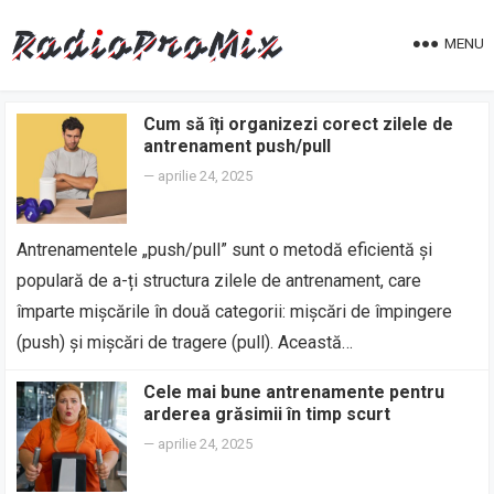
MENU
Cum să îți organizezi corect zilele de
antrenament push/pull
—
aprilie 24, 2025
Antrenamentele „push/pull” sunt o metodă eficientă și
populară de a-ți structura zilele de antrenament, care
împarte mișcările în două categorii: mișcări de împingere
(push) și mișcări de tragere (pull). Această…
Cele mai bune antrenamente pentru
arderea grăsimii în timp scurt
—
aprilie 24, 2025