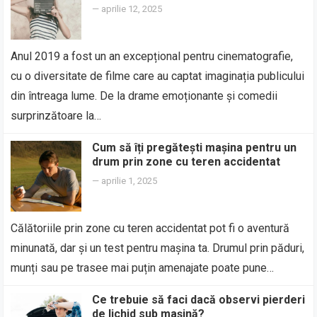
—
aprilie 12, 2025
Anul 2019 a fost un an excepțional pentru cinematografie,
cu o diversitate de filme care au captat imaginația publicului
din întreaga lume. De la drame emoționante și comedii
surprinzătoare la…
Cum să îți pregătești mașina pentru un
drum prin zone cu teren accidentat
—
aprilie 1, 2025
Călătoriile prin zone cu teren accidentat pot fi o aventură
minunată, dar și un test pentru mașina ta. Drumul prin păduri,
munți sau pe trasee mai puțin amenajate poate pune…
Ce trebuie să faci dacă observi pierderi
de lichid sub mașină?