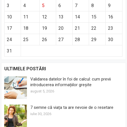
3
4
5
6
7
8
9
10
11
12
13
14
15
16
17
18
19
20
21
22
23
24
25
26
27
28
29
30
31
ULTIMELE POSTĂRI
Validarea datelor în foi de calcul: cum previi
introducerea informațiilor greșite
august 5, 2026
7 semne că viața ta are nevoie de o resetare
iulie 30, 2026