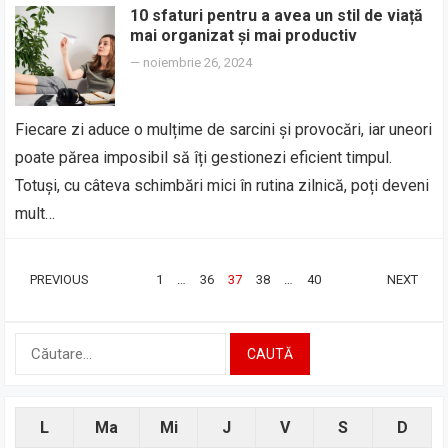
10 sfaturi pentru a avea un stil de viață
mai organizat și mai productiv
—
noiembrie 26, 2024
Fiecare zi aduce o mulțime de sarcini și provocări, iar uneori
poate părea imposibil să îți gestionezi eficient timpul.
Totuși, cu câteva schimbări mici în rutina zilnică, poți deveni
mult…
PAGINAȚIE
PREVIOUS
1
…
36
37
38
…
40
NEXT
ARTICOLE
Caută
după:
L
Ma
Mi
J
V
S
D