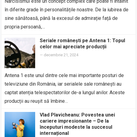
Narcisismul este un concept complex care poate fi întâlnit
în diferite grade în personalitățile noastre. De la iubirea de
sine sănătoasă, până la excesul de admirație față de
propria persoană,…
Seriale românești pe Antena 1: Topul
celor mai apreciate producții
—
decembrie 21, 2024
Antena 1 este unul dintre cele mai importante posturi de
televiziune din România, iar serialele sale românești au
captat atenția telespectatorilor de-a lungul anilor. Aceste
producții au reușit să îmbine…
Vlad Plavicheanu: Povestea unei
cariere impresionante – De la
începuturi modeste la succesul
internațional