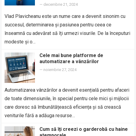
—
decembrie 21, 2024
Vlad Plavicheanu este un nume care a devenit sinonim cu
succesul, determinarea și pasiunea pentru ceea ce
înseamnă cu adevărat să îți urmezi visurile. De la începuturi
modeste și o…
Cele mai bune platforme de
automatizare a vânzărilor
—
noiembrie 27, 2024
Automatizarea vânzărilor a devenit esențială pentru afaceri
de toate dimensiunile, în special pentru cele mici și mijlocii
care doresc să îmbunătățească eficiența și să crească
veniturile fără a adăuga resurse…
Cum să îți creezi o garderobă cu haine
atemporale