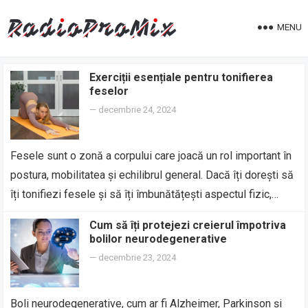
MENU
Exerciții esențiale pentru tonifierea
feselor
—
decembrie 24, 2024
Fesele sunt o zonă a corpului care joacă un rol important în
postura, mobilitatea și echilibrul general. Dacă îți dorești să
îți tonifiezi fesele și să îți îmbunătățești aspectul fizic,…
Cum să îți protejezi creierul împotriva
bolilor neurodegenerative
—
decembrie 23, 2024
Boli neurodegenerative, cum ar fi Alzheimer, Parkinson și