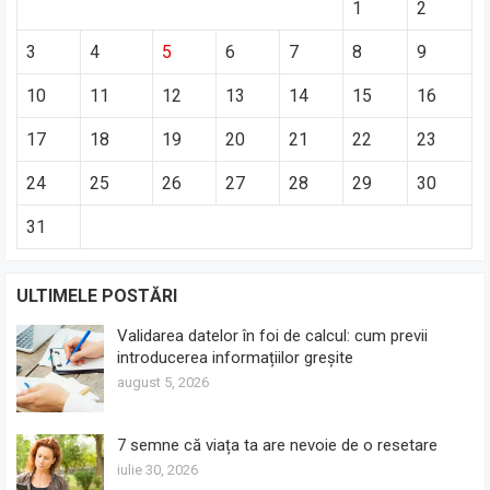
1
2
3
4
5
6
7
8
9
10
11
12
13
14
15
16
17
18
19
20
21
22
23
24
25
26
27
28
29
30
31
ULTIMELE POSTĂRI
Validarea datelor în foi de calcul: cum previi
introducerea informațiilor greșite
august 5, 2026
7 semne că viața ta are nevoie de o resetare
iulie 30, 2026