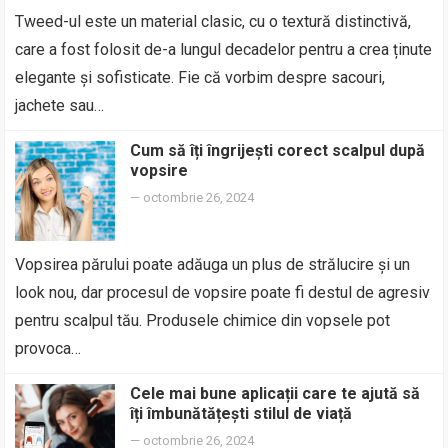
Tweed-ul este un material clasic, cu o textură distinctivă,
care a fost folosit de-a lungul decadelor pentru a crea ținute
elegante și sofisticate. Fie că vorbim despre sacouri,
jachete sau…
Cum să îți îngrijești corect scalpul după
vopsire
—
octombrie 26, 2024
Vopsirea părului poate adăuga un plus de strălucire și un
look nou, dar procesul de vopsire poate fi destul de agresiv
pentru scalpul tău. Produsele chimice din vopsele pot
provoca…
Cele mai bune aplicații care te ajută să
îți îmbunătățești stilul de viață
—
octombrie 26, 2024