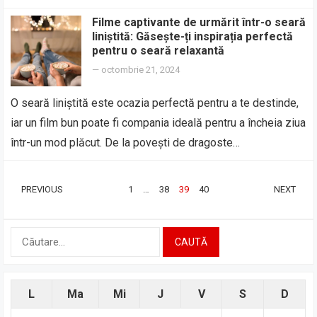
Filme captivante de urmărit într-o seară
liniștită: Găsește-ți inspirația perfectă
pentru o seară relaxantă
—
octombrie 21, 2024
O seară liniștită este ocazia perfectă pentru a te destinde,
iar un film bun poate fi compania ideală pentru a încheia ziua
într-un mod plăcut. De la povești de dragoste…
PAGINAȚIE
PREVIOUS
1
…
38
39
40
NEXT
ARTICOLE
Caută
după:
L
Ma
Mi
J
V
S
D