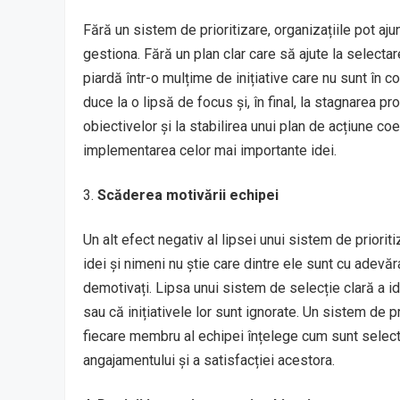
Fără un sistem de prioritizare, organizațiile pot aju
gestiona. Fără un plan clar care să ajute la selecta
piardă într-o mulțime de inițiative care nu sunt în 
duce la o lipsă de focus și, în final, la stagnarea pr
obiectivelor și la stabilirea unui plan de acțiune coe
implementarea celor mai importante idei.
Scăderea motivării echipei
Un alt efect negativ al lipsei unui sistem de prior
idei și nimeni nu știe care dintre ele sunt cu adev
demotivați. Lipsa unui sistem de selecție clară a i
sau că inițiativele lor sunt ignorate. Un sistem de p
fiecare membru al echipei înțelege cum sunt selecta
angajamentului și a satisfacției acestora.