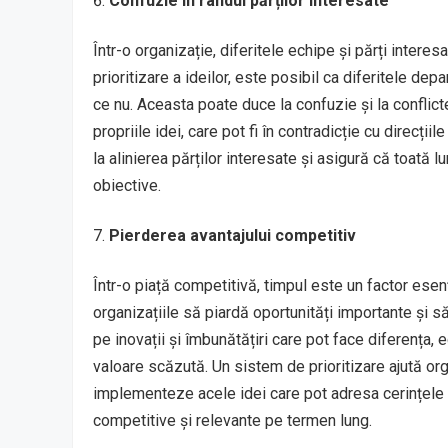
Confuzie în rândul părților interesate
Într-o organizație, diferitele echipe și părți interes
prioritizare a ideilor, este posibil ca diferitele de
ce nu. Aceasta poate duce la confuzie și la conflict
propriile idei, care pot fi în contradicție cu direcții
la alinierea părților interesate și asigură că toat
obiective.
Pierderea avantajului competitiv
Într-o piață competitivă, timpul este un factor esenț
organizațiile să piardă oportunități importante și 
pe inovații și îmbunătățiri care pot face diferența,
valoare scăzută. Un sistem de prioritizare ajută org
implementeze acele idei care pot adresa cerințele c
competitive și relevante pe termen lung.