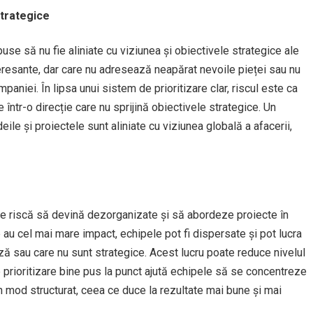
 strategice
puse să nu fie aliniate cu viziunea și obiectivele strategice ale
teresante, dar care nu adresează neapărat nevoile pieței sau nu
paniei. În lipsa unui sistem de prioritizare clar, riscul este ca
e într-o direcție care nu sprijină obiectivele strategice. Un
eile și proiectele sunt aliniate cu viziunea globală a afacerii,
pele riscă să devină dezorganizate și să abordeze proiecte în
 au cel mai mare impact, echipele pot fi dispersate și pot lucra
ază sau care nu sunt strategice. Acest lucru poate reduce nivelul
e prioritizare bine pus la punct ajută echipele să se concentreze
un mod structurat, ceea ce duce la rezultate mai bune și mai