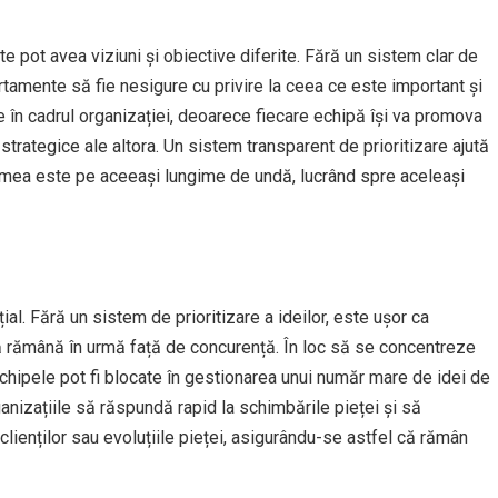
ate pot avea viziuni și obiective diferite. Fără un sistem clar de
partamente să fie nesigure cu privire la ceea ce este important și
e în cadrul organizației, deoarece fiecare echipă își va promova
le strategice ale altora. Un sistem transparent de prioritizare ajută
ă lumea este pe aceeași lungime de undă, lucrând spre aceleași
ial. Fără un sistem de prioritizare a ideilor, este ușor ca
să rămână în urmă față de concurență. În loc să se concentreze
 echipele pot fi blocate în gestionarea unui număr mare de idei de
anizațiile să răspundă rapid la schimbările pieței și să
lienților sau evoluțiile pieței, asigurându-se astfel că rămân