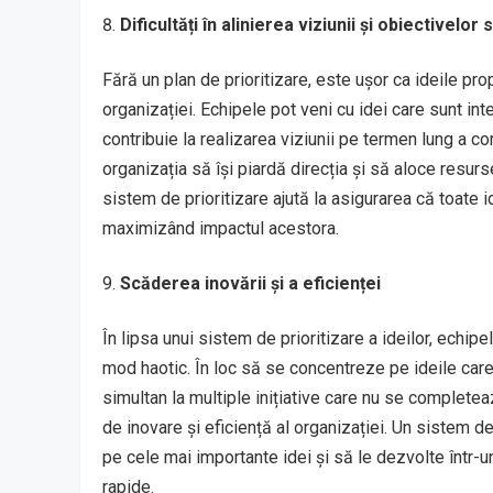
Dificultăți în alinierea viziunii și obiectivelor
Fără un plan de prioritizare, este ușor ca ideile pro
organizației. Echipele pot veni cu idei care sunt in
contribuie la realizarea viziunii pe termen lung a com
organizația să își piardă direcția și să aloce resurs
sistem de prioritizare ajută la asigurarea că toate id
maximizând impactul acestora.
Scăderea inovării și a eficienței
În lipsa unui sistem de prioritizare a ideilor, echi
mod haotic. În loc să se concentreze pe ideile care
simultan la multiple inițiative care nu se complete
de inovare și eficiență al organizației. Un sistem d
pe cele mai importante idei și să le dezvolte într-
rapide.