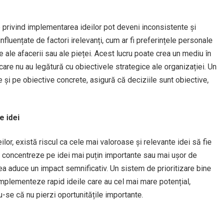
le privind implementarea ideilor pot deveni inconsistente și
influențate de factori irelevanți, cum ar fi preferințele personale
le ale afacerii sau ale pieței. Acest lucru poate crea un mediu în
care nu au legătură cu obiectivele strategice ale organizației. Un
 și pe obiective concrete, asigură că deciziile sunt obiective,
e idei
lor, există riscul ca cele mai valoroase și relevante idei să fie
e concentreze pe idei mai puțin importante sau mai ușor de
ea aduce un impact semnificativ. Un sistem de prioritizare bine
implementeze rapid ideile care au cel mai mare potențial,
-se că nu pierzi oportunitățile importante.