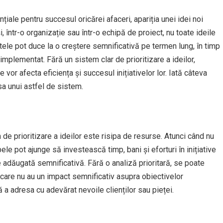
nțiale pentru succesul oricărei afaceri, apariția unei idei noi
într-o organizație sau într-o echipă de proiect, nu toate ideile
ele pot duce la o creștere semnificativă pe termen lung, în timp
implementat. Fără un sistem clar de prioritizare a ideilor,
vor afecta eficiența și succesul inițiativelor lor. Iată câteva
sa unui astfel de sistem.
m de prioritizare a ideilor este risipa de resurse. Atunci când nu
le pot ajunge să investească timp, bani și eforturi în inițiative
 adăugată semnificativă. Fără o analiză prioritară, se poate
 care nu au un impact semnificativ asupra obiectivelor
 a adresa cu adevărat nevoile clienților sau pieței.