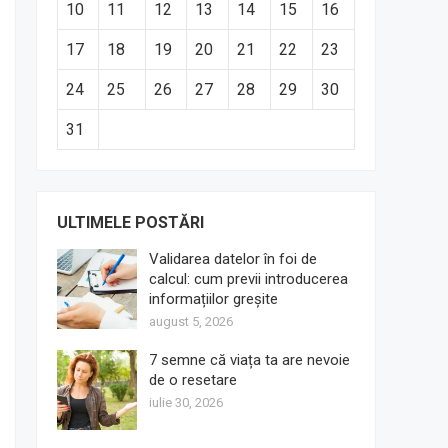
10
11
12
13
14
15
16
17
18
19
20
21
22
23
24
25
26
27
28
29
30
31
ULTIMELE POSTĂRI
Validarea datelor în foi de
calcul: cum previi introducerea
informațiilor greșite
august 5, 2026
7 semne că viața ta are nevoie
de o resetare
iulie 30, 2026