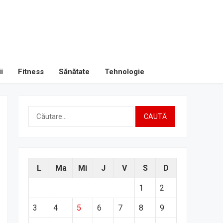
i
Fitness
Sănătate
Tehnologie
Caută
după:
L
Ma
Mi
J
V
S
D
1
2
3
4
5
6
7
8
9