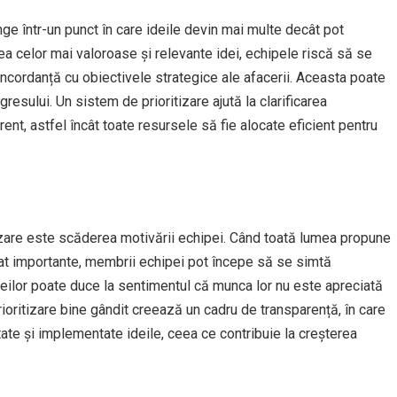
nge într-un punct în care ideile devin mai multe decât pot
rea celor mai valoroase și relevante idei, echipele riscă să se
concordanță cu obiectivele strategice ale afacerii. Aceasta poate
ogresului. Un sistem de prioritizare ajută la clarificarea
rent, astfel încât toate resursele să fie alocate eficient pentru
itizare este scăderea motivării echipei. Când toată lumea propune
ărat importante, membrii echipei pot începe să se simtă
deilor poate duce la sentimentul că munca lor nu este apreciată
rioritizare bine gândit creează un cadru de transparență, în care
te și implementate ideile, ceea ce contribuie la creșterea