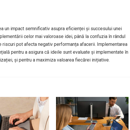
ea un impact semnificativ asupra eficienței și succesului unei
mplementării celor mai valoroase idei, până la confuzia în rândul
te riscuri pot afecta negativ performanța afacerii. Implementarea
nțială pentru a asigura că ideile sunt evaluate și implementate în
ației, și pentru a maximiza valoarea fiecărei inițiative.