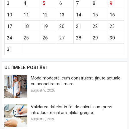
3
4
5
6
7
8
9
10
11
12
13
14
15
16
17
18
19
20
21
22
23
24
25
26
27
28
29
30
31
ULTIMELE POSTĂRI
Moda modestă: cum construiești ținute actuale
cu acoperire mai mare
august 9, 2026
Validarea datelor în foi de calcul: cum previi
introducerea informațiilor greșite
august 5, 2026