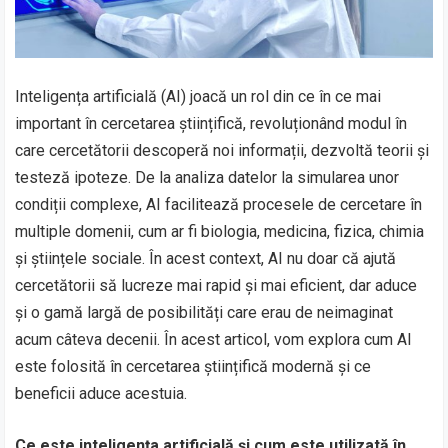
Inteligența artificială (AI) joacă un rol din ce în ce mai
important în cercetarea științifică, revoluționând modul în
care cercetătorii descoperă noi informații, dezvoltă teorii și
testeză ipoteze. De la analiza datelor la simularea unor
condiții complexe, AI facilitează procesele de cercetare în
multiple domenii, cum ar fi biologia, medicina, fizica, chimia
și științele sociale. În acest context, AI nu doar că ajută
cercetătorii să lucreze mai rapid și mai eficient, dar aduce
și o gamă largă de posibilități care erau de neimaginat
acum câteva decenii. În acest articol, vom explora cum AI
este folosită în cercetarea științifică modernă și ce
beneficii aduce acestuia.
Ce este inteligența artificială și cum este utilizată în