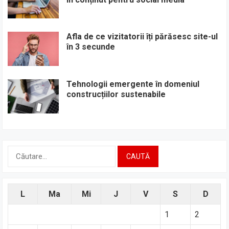
Afla de ce vizitatorii îți părăsesc site-ul
în 3 secunde
Tehnologii emergente în domeniul
construcțiilor sustenabile
Caută
după:
L
Ma
Mi
J
V
S
D
1
2