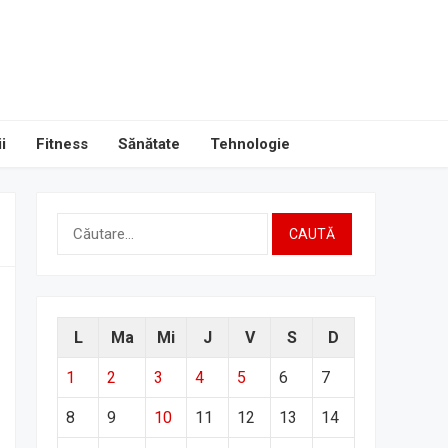
i
Fitness
Sănătate
Tehnologie
Caută
după:
L
Ma
Mi
J
V
S
D
1
2
3
4
5
6
7
8
9
10
11
12
13
14