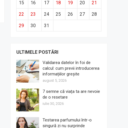
15
16
17
18
19
20
21
22
23
24
25
26
27
28
29
30
31
ULTIMELE POSTĂRI
Validarea datelor în foi de
calcul: cum previi introducerea
informațiilor greșite
august 5, 2026
7 semne că viața ta are nevoie
de o resetare
iulie 30, 2026
Testarea parfumului într-o
singură zi nu surprinde