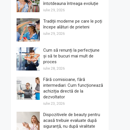
întotdeauna întreaga evoluție
iulie 29, 2026
Tradiții moderne pe care le poți
începe alături de prieteni
iulie 29, 2026
Cum să renunți la perfecțiune
și să te bucuri mai mult de
proces
iulie 28, 2026
Fără comisioane, fără
intermediari: Cum funcționează
achiziția directă de la
dezvoltator
iulie 23, 2026
Dispozitivele de beauty pentru
acasă trebuie evaluate după
siguranță, nu după viralitate