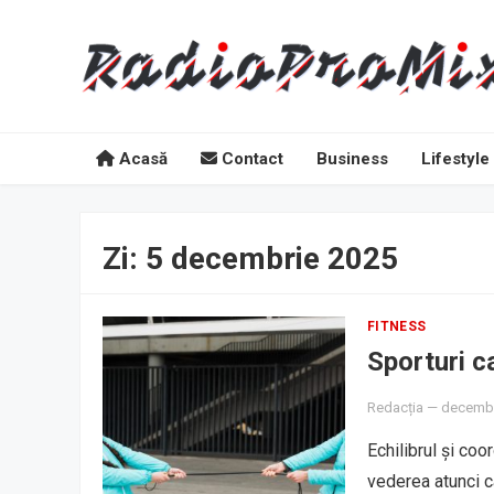
Acasă
Contact
Business
Lifestyle
Zi:
5 decembrie 2025
FITNESS
Sporturi c
Redacția
—
decembr
Echilibrul și co
vederea atunci c