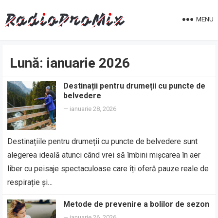
MENU
Lună:
ianuarie 2026
Destinații pentru drumeții cu puncte de
belvedere
—
ianuarie 28, 2026
Destinațiile pentru drumeții cu puncte de belvedere sunt
alegerea ideală atunci când vrei să îmbini mișcarea în aer
liber cu peisaje spectaculoase care îți oferă pauze reale de
respirație și…
Metode de prevenire a bolilor de sezon
—
ianuarie 26, 2026