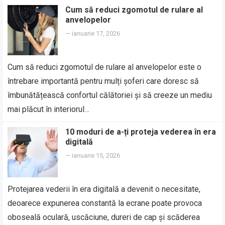
Cum să reduci zgomotul de rulare al
anvelopelor
—
ianuarie 17, 2026
Cum să reduci zgomotul de rulare al anvelopelor este o
întrebare importantă pentru mulți șoferi care doresc să
îmbunătățească confortul călătoriei și să creeze un mediu
mai plăcut în interiorul…
10 moduri de a-ți proteja vederea în era
digitală
—
ianuarie 15, 2026
Protejarea vederii în era digitală a devenit o necesitate,
deoarece expunerea constantă la ecrane poate provoca
oboseală oculară, uscăciune, dureri de cap și scăderea