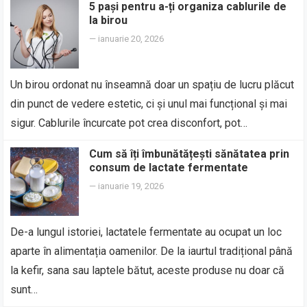
5 pași pentru a-ți organiza cablurile de
la birou
—
ianuarie 20, 2026
Un birou ordonat nu înseamnă doar un spațiu de lucru plăcut
din punct de vedere estetic, ci și unul mai funcțional și mai
sigur. Cablurile încurcate pot crea disconfort, pot…
Cum să îți îmbunătățești sănătatea prin
consum de lactate fermentate
—
ianuarie 19, 2026
De-a lungul istoriei, lactatele fermentate au ocupat un loc
aparte în alimentația oamenilor. De la iaurtul tradițional până
la kefir, sana sau laptele bătut, aceste produse nu doar că
sunt…