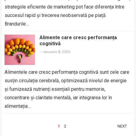
strategiile eficiente de marketing pot face diferența între
succesul rapid și trecerea neobservată pe piață.
Brandurile…
Alimente care cresc performanța
cognitivă
—
ianuarie 8, 2026
Alimentele care cresc performanța cognitivă sunt cele care
susțin circulația cerebrală, optimizează nivelul de energie
și furnizează nutrienți esențiali pentru memorie,
concentrare și claritate mentală, iar integrarea lor în
alimentația…
PAGINAȚIE
1
2
NEXT
ARTICOLE