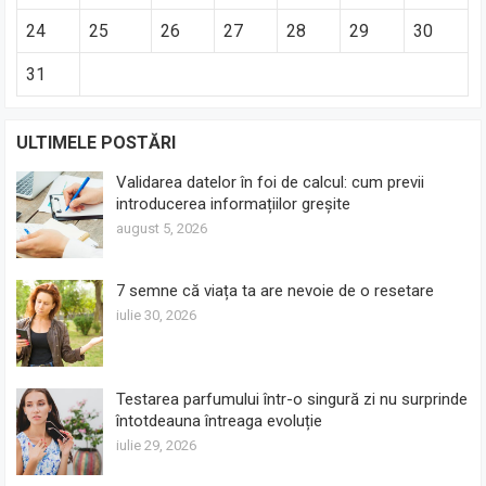
24
25
26
27
28
29
30
31
ULTIMELE POSTĂRI
Validarea datelor în foi de calcul: cum previi
introducerea informațiilor greșite
august 5, 2026
7 semne că viața ta are nevoie de o resetare
iulie 30, 2026
Testarea parfumului într-o singură zi nu surprinde
întotdeauna întreaga evoluție
iulie 29, 2026