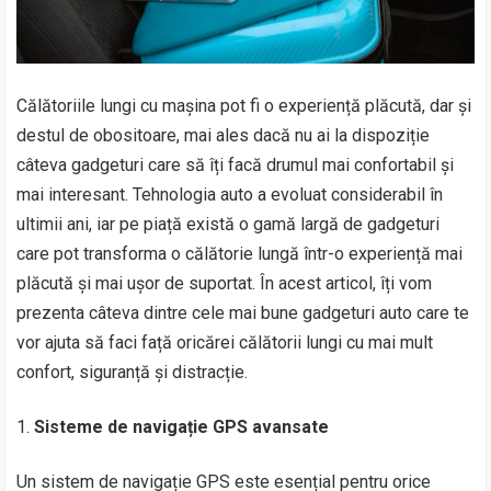
Călătoriile lungi cu mașina pot fi o experiență plăcută, dar și
destul de obositoare, mai ales dacă nu ai la dispoziție
câteva gadgeturi care să îți facă drumul mai confortabil și
mai interesant. Tehnologia auto a evoluat considerabil în
ultimii ani, iar pe piață există o gamă largă de gadgeturi
care pot transforma o călătorie lungă într-o experiență mai
plăcută și mai ușor de suportat. În acest articol, îți vom
prezenta câteva dintre cele mai bune gadgeturi auto care te
vor ajuta să faci față oricărei călătorii lungi cu mai mult
confort, siguranță și distracție.
Sisteme de navigație GPS avansate
Un sistem de navigație GPS este esențial pentru orice