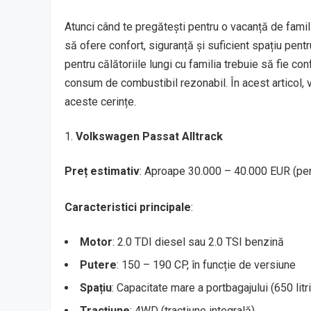
Atunci când te pregătești pentru o vacanță de famil
să ofere confort, siguranță și suficient spațiu pentr
pentru călătoriile lungi cu familia trebuie să fie co
consum de combustibil rezonabil. În acest articol,
aceste cerințe.
Volkswagen Passat Alltrack
Preț estimativ
: Aproape 30.000 – 40.000 EUR (p
Caracteristici principale
:
Motor
: 2.0 TDI diesel sau 2.0 TSI benzină
Putere
: 150 – 190 CP, în funcție de versiune
Spațiu
: Capacitate mare a portbagajului (650 litri
Tracțiune
: 4WD (tracțiune integrală)