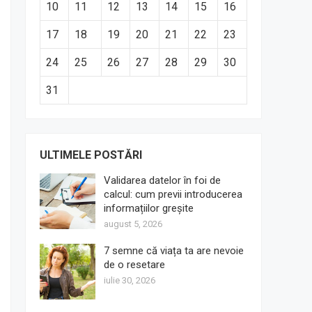
10
11
12
13
14
15
16
17
18
19
20
21
22
23
24
25
26
27
28
29
30
31
ULTIMELE POSTĂRI
Validarea datelor în foi de
calcul: cum previi introducerea
informațiilor greșite
august 5, 2026
7 semne că viața ta are nevoie
de o resetare
iulie 30, 2026