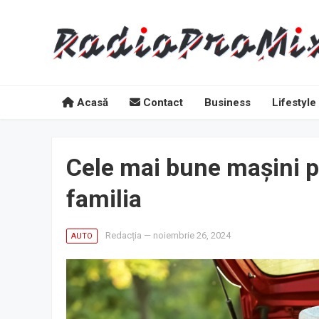
Acasă
Contact
Business
Lifestyle
Cele mai bune mașini pe
familia
Redacția
—
noiembrie 26, 2024
AUTO