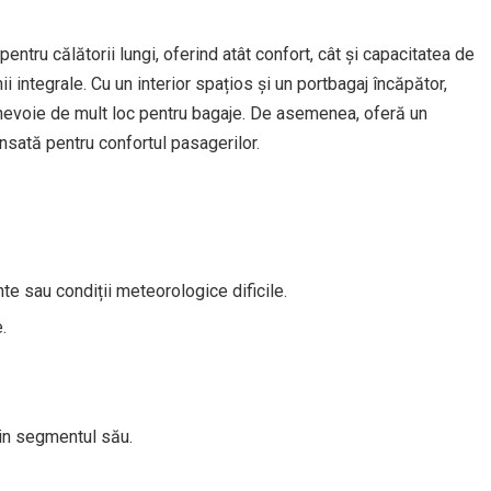
ntru călătorii lungi, oferind atât confort, cât și capacitatea de
nii integrale. Cu un interior spațios și un portbagaj încăpător,
u nevoie de mult loc pentru bagaje. De asemenea, oferă un
nsată pentru confortul pasagerilor.
te sau condiții meteorologice dificile.
.
din segmentul său.