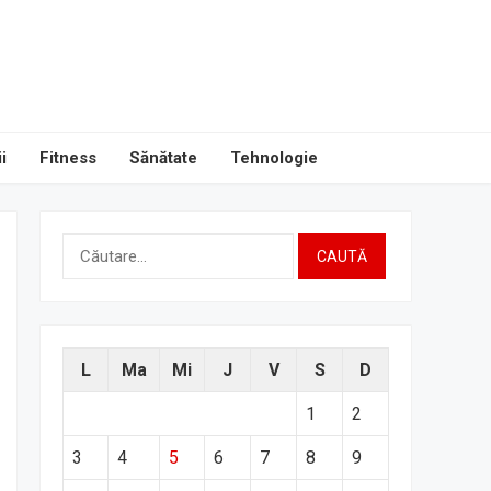
i
Fitness
Sănătate
Tehnologie
Caută
după:
L
Ma
Mi
J
V
S
D
1
2
3
4
5
6
7
8
9