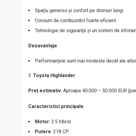
Spațiu generos și confort pe drumuri lungi.
Consum de combustibil foarte eficient.
Tehnologie de siguranță și un sistem de infota
Dezavantaje
:
Performanțele sunt mai modeste decât ale altor
Toyota Highlander
Preț estimativ
: Aproape 40.000 – 50.000 EUR (p
Caracteristici principale
:
Motor
: 2.5 hibrid
Putere
: 218 CP