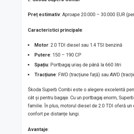
Preț estimativ
: Aproape 20.000 – 30.000 EUR (p
Caracteristici principale
:
Motor
: 2.0 TDI diesel sau 1.4 TSI benzină
Putere
: 150 – 190 CP
Spațiu
: Portbagaj uriaș de până la 660 litri
Tracțiune
: FWD (tracțiune față) sau AWD (tracți
Škoda Superb Combi este o alegere excelentă pentru
cât și pentru bagaje. Cu un portbagaj enorm, Super
familie. În plus, motorul diesel de 2.0 TDI oferă u
confort pe distanțe lungi.
Avantaje
: