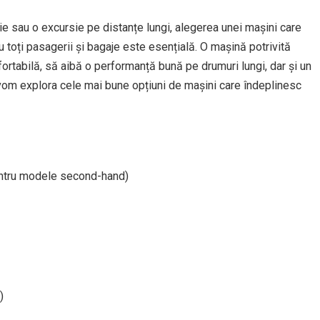
ie sau o excursie pe distanțe lungi, alegerea unei mașini care
u toți pasagerii și bagaje este esențială. O mașină potrivită
nfortabilă, să aibă o performanță bună pe drumuri lungi, dar și un
 vom explora cele mai bune opțiuni de mașini care îndeplinesc
entru modele second-hand)
)