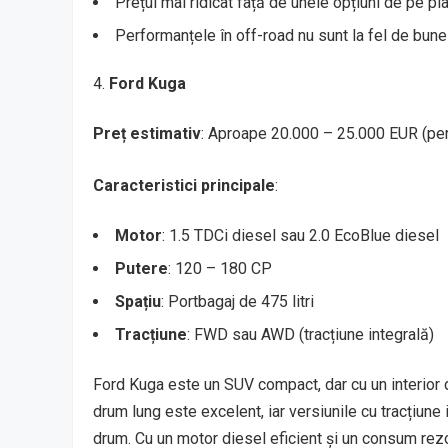
Prețul mai ridicat față de unele opțiuni de pe pia
Performanțele în off-road nu sunt la fel de bune
Ford Kuga
Preț estimativ
: Aproape 20.000 – 25.000 EUR (p
Caracteristici principale
:
Motor
: 1.5 TDCi diesel sau 2.0 EcoBlue diesel
Putere
: 120 – 180 CP
Spațiu
: Portbagaj de 475 litri
Tracțiune
: FWD sau AWD (tracțiune integrală)
Ford Kuga este un SUV compact, dar cu un interior 
drum lung este excelent, iar versiunile cu tracțiune 
drum. Cu un motor diesel eficient și un consum rezo