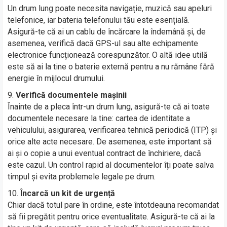
Un drum lung poate necesita navigație, muzică sau apeluri
telefonice, iar bateria telefonului tău este esențială.
Asigură-te că ai un cablu de încărcare la îndemână și, de
asemenea, verifică dacă GPS-ul sau alte echipamente
electronice funcționează corespunzător. O altă idee utilă
este să ai la tine o baterie externă pentru a nu rămâne fără
energie în mijlocul drumului.
Verifică documentele mașinii
Înainte de a pleca într-un drum lung, asigură-te că ai toate
documentele necesare la tine: cartea de identitate a
vehiculului, asigurarea, verificarea tehnică periodică (ITP) și
orice alte acte necesare. De asemenea, este important să
ai și o copie a unui eventual contract de închiriere, dacă
este cazul. Un control rapid al documentelor îți poate salva
timpul și evita problemele legale pe drum.
Încarcă un kit de urgență
Chiar dacă totul pare în ordine, este întotdeauna recomandat
să fii pregătit pentru orice eventualitate. Asigură-te că ai la