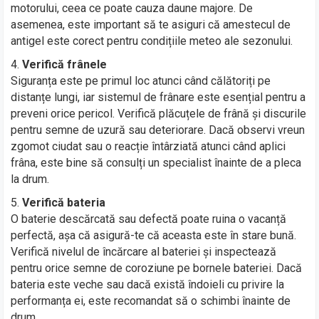
motorului, ceea ce poate cauza daune majore. De
asemenea, este important să te asiguri că amestecul de
antigel este corect pentru condițiile meteo ale sezonului.
Verifică frânele
Siguranța este pe primul loc atunci când călătoriți pe
distanțe lungi, iar sistemul de frânare este esențial pentru a
preveni orice pericol. Verifică plăcuțele de frână și discurile
pentru semne de uzură sau deteriorare. Dacă observi vreun
zgomot ciudat sau o reacție întârziată atunci când aplici
frâna, este bine să consulți un specialist înainte de a pleca
la drum.
Verifică bateria
O baterie descărcată sau defectă poate ruina o vacanță
perfectă, așa că asigură-te că aceasta este în stare bună.
Verifică nivelul de încărcare al bateriei și inspectează
pentru orice semne de coroziune pe bornele bateriei. Dacă
bateria este veche sau dacă există îndoieli cu privire la
performanța ei, este recomandat să o schimbi înainte de
drum.