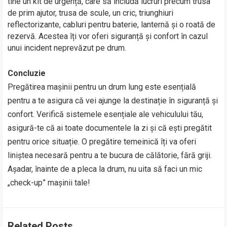
tine un kit de urgență, care să includă lucruri precum trusa
de prim ajutor, trusa de scule, un cric, triunghiuri
reflectorizante, cabluri pentru baterie, lanternă și o roată de
rezervă. Acestea îți vor oferi siguranță și confort în cazul
unui incident neprevăzut pe drum.
Concluzie
Pregătirea mașinii pentru un drum lung este esențială
pentru a te asigura că vei ajunge la destinație în siguranță și
confort. Verifică sistemele esențiale ale vehiculului tău,
asigură-te că ai toate documentele la zi și că ești pregătit
pentru orice situație. O pregătire temeinică îți va oferi
liniștea necesară pentru a te bucura de călătorie, fără griji.
Așadar, înainte de a pleca la drum, nu uita să faci un mic
„check-up” mașinii tale!
Related Posts