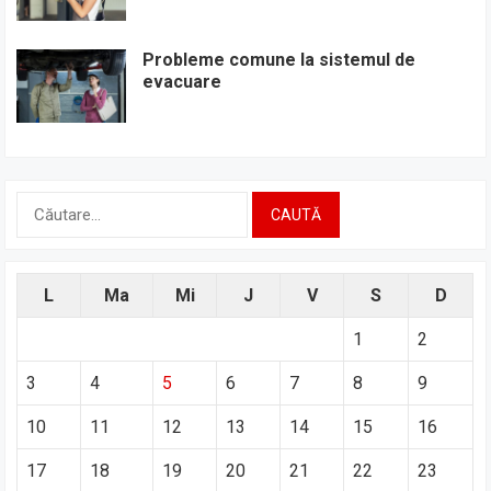
Probleme comune la sistemul de
evacuare
Caută
după:
L
Ma
Mi
J
V
S
D
1
2
3
4
5
6
7
8
9
10
11
12
13
14
15
16
17
18
19
20
21
22
23