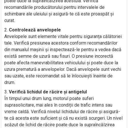
poate duce la supraîncălzirea acestuia. Verifică
recomandările producătorului pentru intervalele de
schimbare ale uleiului și asigură-te că este proaspăt și
curat.
Controlează anvelopele
Anvelopele sunt elemente vitale pentru siguranța călătoriei
tale. Verifică presiunea acestora conform recomandărilor
din manualul mașinii și inspectează-le pentru a vedea dacă
există semne de uzură sau fisuri. O presiune incorectă
poate afecta manevrabilitatea vehiculului și poate duce la
uzura prematură a anvelopelor. Dacă anvelopele sunt vechi
sau uzate, este recomandat să le înlocuiești înainte de
drum.
Verifică lichidul de răcire și antigelul
În timpul unui drum lung, motorul poate suferi
suprasolicitare, mai ales în condiții de trafic intens sau
vreme caldă. Verifică nivelul lichidului de răcire și asigură-
te că acesta este suficient și că nu există scurgeri. Un nivel
scăzut de lichid de răcire poate duce la supraîncălzirea