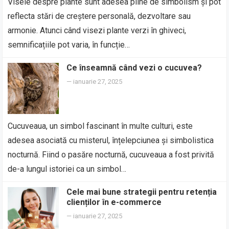
Visele despre plante sunt adesea pline de simbolism și pot
reflecta stări de creștere personală, dezvoltare sau
armonie. Atunci când visezi plante verzi în ghiveci,
semnificațiile pot varia, în funcție…
Ce înseamnă când vezi o cucuvea?
—
ianuarie 27, 2025
Cucuveaua, un simbol fascinant în multe culturi, este
adesea asociată cu misterul, înțelepciunea și simbolistica
nocturnă. Fiind o pasăre nocturnă, cucuveaua a fost privită
de-a lungul istoriei ca un simbol…
Cele mai bune strategii pentru retenția
clienților în e-commerce
—
ianuarie 27, 2025