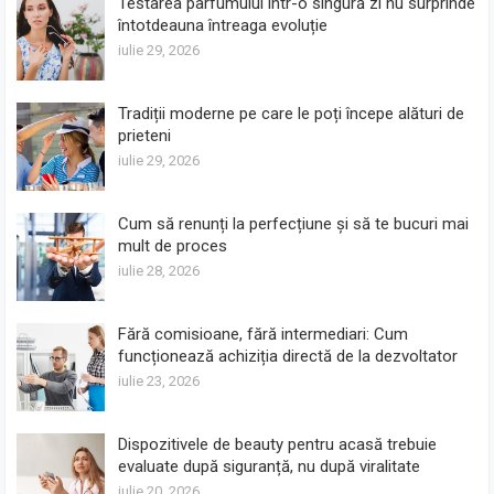
Testarea parfumului într-o singură zi nu surprinde
întotdeauna întreaga evoluție
iulie 29, 2026
Tradiții moderne pe care le poți începe alături de
prieteni
iulie 29, 2026
Cum să renunți la perfecțiune și să te bucuri mai
mult de proces
iulie 28, 2026
Fără comisioane, fără intermediari: Cum
funcționează achiziția directă de la dezvoltator
iulie 23, 2026
Dispozitivele de beauty pentru acasă trebuie
evaluate după siguranță, nu după viralitate
iulie 20, 2026