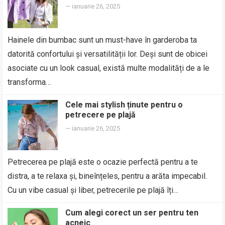
—
ianuarie 26, 2025
Hainele din bumbac sunt un must-have în garderoba ta
datorită confortului și versatilității lor. Deși sunt de obicei
asociate cu un look casual, există multe modalități de a le
transforma…
Cele mai stylish ținute pentru o
petrecere pe plajă
—
ianuarie 26, 2025
Petrecerea pe plajă este o ocazie perfectă pentru a te
distra, a te relaxa și, bineînțeles, pentru a arăta impecabil.
Cu un vibe casual și liber, petrecerile pe plajă îți…
Cum alegi corect un ser pentru ten
acneic