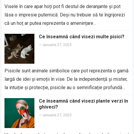
Visele în care apar hoți pot fi destul de deranjante și pot
lăsa o impresie puternică. Deși nu trebuie să te îngrijorezi
că un hoț ar putea reprezenta o amenințare…
Ce înseamnă când visezi multe pisici?
—
ianuarie 27, 2025
Pisicile sunt animale simbolice care pot reprezenta o gamă
largă de idei și emoții în vise. De la independență și mister,
la intuiție și protecție, pisicile au o semnificație profundă…
Ce înseamnă când visezi plante verzi în
ghiveci?
—
ianuarie 27, 2025