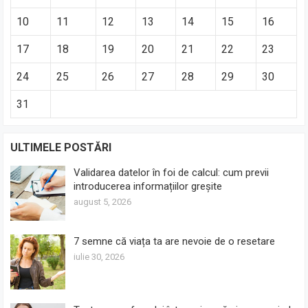
10
11
12
13
14
15
16
17
18
19
20
21
22
23
24
25
26
27
28
29
30
31
ULTIMELE POSTĂRI
Validarea datelor în foi de calcul: cum previi
introducerea informațiilor greșite
august 5, 2026
7 semne că viața ta are nevoie de o resetare
iulie 30, 2026