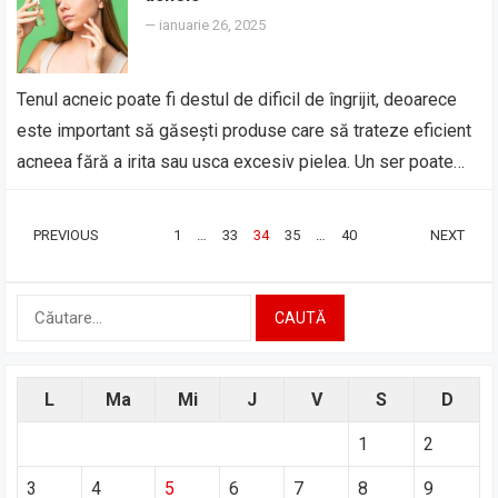
—
ianuarie 26, 2025
Tenul acneic poate fi destul de dificil de îngrijit, deoarece
este important să găsești produse care să trateze eficient
acneea fără a irita sau usca excesiv pielea. Un ser poate…
PAGINAȚIE
PREVIOUS
1
…
33
34
35
…
40
NEXT
ARTICOLE
Caută
după:
L
Ma
Mi
J
V
S
D
1
2
3
4
5
6
7
8
9