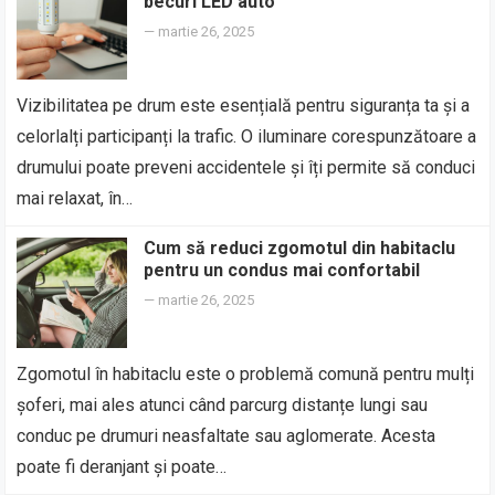
becuri LED auto
—
martie 26, 2025
Vizibilitatea pe drum este esențială pentru siguranța ta și a
celorlalți participanți la trafic. O iluminare corespunzătoare a
drumului poate preveni accidentele și îți permite să conduci
mai relaxat, în…
Cum să reduci zgomotul din habitaclu
pentru un condus mai confortabil
—
martie 26, 2025
Zgomotul în habitaclu este o problemă comună pentru mulți
șoferi, mai ales atunci când parcurg distanțe lungi sau
conduc pe drumuri neasfaltate sau aglomerate. Acesta
poate fi deranjant și poate…