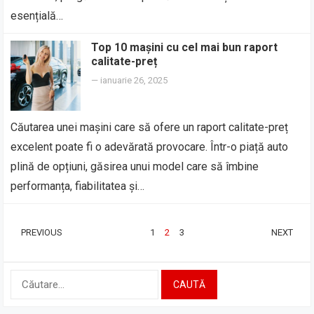
esențială…
Top 10 mașini cu cel mai bun raport
calitate-preț
—
ianuarie 26, 2025
Căutarea unei mașini care să ofere un raport calitate-preț
excelent poate fi o adevărată provocare. Într-o piață auto
plină de opțiuni, găsirea unui model care să îmbine
performanța, fiabilitatea și…
PAGINAȚIE
PREVIOUS
1
2
3
NEXT
ARTICOLE
Caută
după: